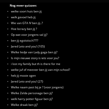
Nog meer quizzen:
welke soort huis ben jij
welk gevoel heb jij
Wie van GTA IV ben jij..?
Hoe bcrazy ben jij ?
Op wat voor jongens val jij?
ben jij egoïstisch????
Jared Leto and you! {105}
Welke liedje van Lady gaga ben jij?
Is mijn nieuwe story is iets voor jou?
i lost my family but th is there for me
welke juf of meester ben jij van mijn school?
heb jij mooie ogen
Jared Leto and you! {27}
Welke naam past bij je ? (voor jongens)
Welke Zelda personage ben jij?
welk harry potter figuur ben jij?
Welke draak ben jij?