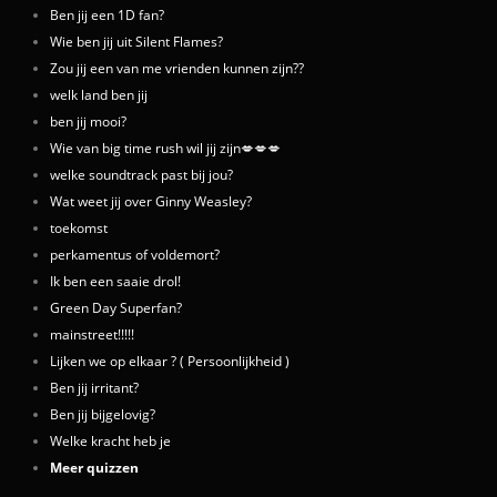
Ben jij een 1D fan?
Wie ben jij uit Silent Flames?
Zou jij een van me vrienden kunnen zijn??
welk land ben jij
ben jij mooi?
Wie van big time rush wil jij zijn💋💋💋
welke soundtrack past bij jou?
Wat weet jij over Ginny Weasley?
toekomst
perkamentus of voldemort?
Ik ben een saaie drol!
Green Day Superfan?
mainstreet!!!!!
Lijken we op elkaar ? ( Persoonlijkheid )
Ben jij irritant?
Ben jij bijgelovig?
Welke kracht heb je
Meer quizzen