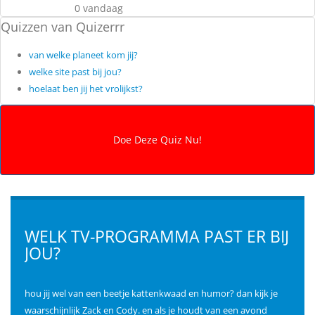
0 vandaag
Quizzen van Quizerrr
van welke planeet kom jij?
welke site past bij jou?
hoelaat ben jij het vrolijkst?
WELK TV-PROGRAMMA PAST ER BIJ
JOU?
hou jij wel van een beetje kattenkwaad en humor? dan kijk je
waarschijnlijk Zack en Cody. en als je houdt van een avond