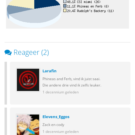
Reageer (2)
Larafin
Phineas and Ferb, vind ik juist saai.
Die andere drie vind ik zelfs leuker.
1 decennium geleden
Elevens_Eggos
Zack en cody
1 decennium geleden