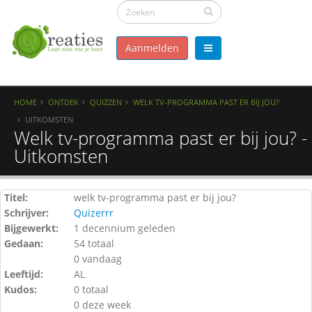
Aanmelden
HOME
ONTDEK
QUIZZEN
WELK TV-PROGRAMMA PAST ER BIJ JOU?
UITKOMSTEN
Welk tv-programma past er bij jou? -
Uitkomsten
Titel:
welk tv-programma past er bij jou?
Schrijver:
Quizerrr
Bijgewerkt:
1 decennium geleden
Gedaan:
54 totaal
0 vandaag
Leeftijd:
AL
Kudos:
0 totaal
0 deze week