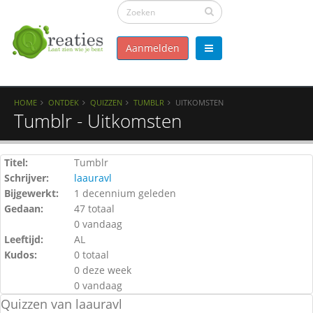
Aanmelden
HOME
ONTDEK
QUIZZEN
TUMBLR
UITKOMSTEN
Tumblr - Uitkomsten
Titel:
Tumblr
Schrijver:
laauravl
Bijgewerkt:
1 decennium geleden
Gedaan:
47 totaal
0 vandaag
Leeftijd:
AL
Kudos:
0 totaal
0 deze week
0 vandaag
Quizzen van laauravl