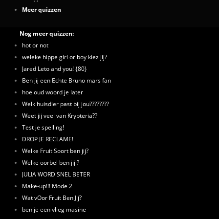
Meer quizzen
Nog meer quizzen:
hot or not
weleke hippe girl or boy kiez jij?
Jared Leto and you! {80}
Ben jij een Echte Bruno mars fan
hoe oud woord je later
Welk huisdier past bij jou????????
Weet jij veel van Krypteria??
Test je spelling!
DROP JE RECLAME!
Welke Fruit Soort ben jij?
Welke oorbel ben jij ?
JULIA WORD SNEL BETER
Make-up!!! Mode 2
Wat vOor Fruit Ben Jij?
ben je een vlieg masine