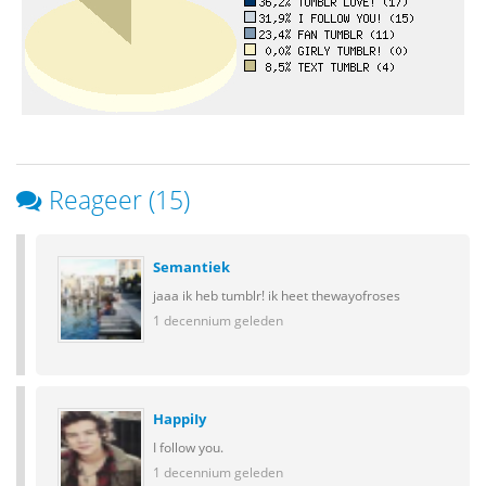
Reageer (15)
Semantiek
jaaa ik heb tumblr! ik heet thewayofroses
1 decennium geleden
HappiIy
I follow you.
1 decennium geleden