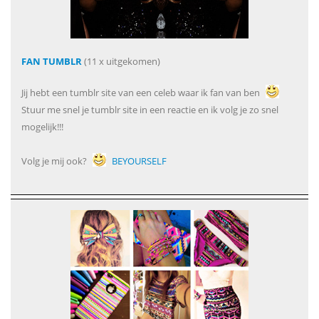
FAN TUMBLR
(11 x uitgekomen)
Jij hebt een tumblr site van een celeb waar ik fan van ben
Stuur me snel je tumblr site in een reactie en ik volg je zo snel
mogelijk!!!
Volg je mij ook?
BEYOURSELF