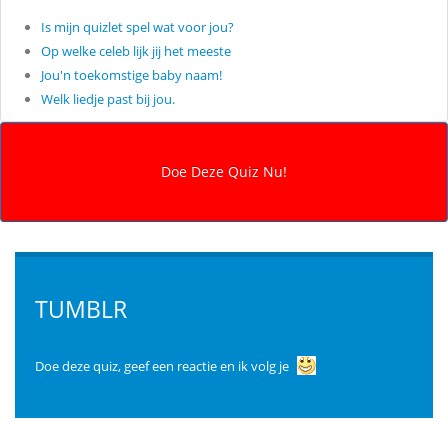
Is mijn quizlet spel wat voor jou?
Op welke celeb lijk jij het meeste
Jou'n toekomstige baby naam!
Welk liedje past bij jou.
TUMBLR
Doe deze quiz, geef een reactie en ik volg je