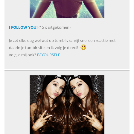
I FOLLOW YOU!
(15 x uitgekomen)
Je zet elke dag wel wat op tumblr, schrijf snel een reactie met
daarin je tumblr site en ik volg je direct!
volg je mij ook?
BEYOURSELF