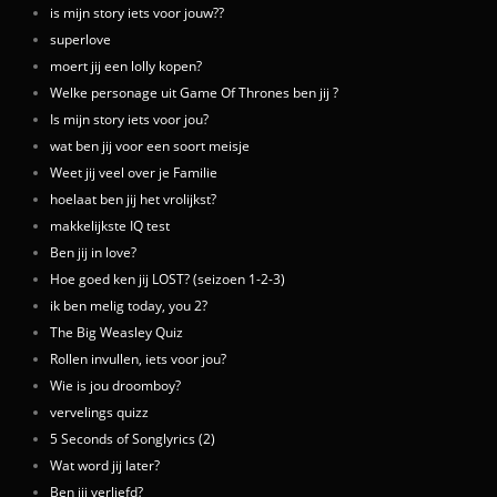
is mijn story iets voor jouw??
superlove
moert jij een lolly kopen?
Welke personage uit Game Of Thrones ben jij ?
Is mijn story iets voor jou?
wat ben jij voor een soort meisje
Weet jij veel over je Familie
hoelaat ben jij het vrolijkst?
makkelijkste IQ test
Ben jij in love?
Hoe goed ken jij LOST? (seizoen 1-2-3)
ik ben melig today, you 2?
The Big Weasley Quiz
Rollen invullen, iets voor jou?
Wie is jou droomboy?
vervelings quizz
5 Seconds of Songlyrics (2)
Wat word jij later?
Ben jij verliefd?