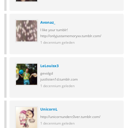
Avonaz_
I like your tumblr!
http://onlyjustamemoryxx.tumblr.com/
1 decennium geleden
LeLouisx3
gevolgd
justlisten1d.tumblr.com
1 decennium geleden
UnicornL
http://unicornunderc0ver.tumblr.com/
1 decennium geleden