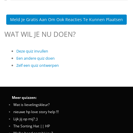
Meld Je Gratis Aan Om Ook Reacties Te Kunnen Plaatsen
WAT WIL JE NU DOEN?
Deze quiz invullen
Een andere quiz doen
Zelf een quiz ontwerpen
Meer quizzen:
Wat is lievelingskleur?
nieuwe hp love story help !!!
Lijk jij op mij? ;)
The Sorting Hat || HP