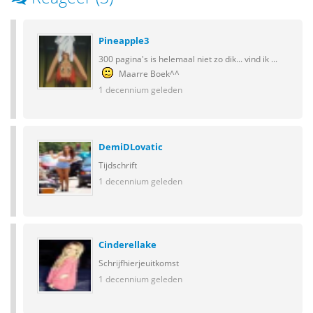
Pineapple3
300 pagina's is helemaal niet zo dik... vind ik ...
Maarre Boek^^
1 decennium geleden
DemiDLovatic
Tijdschrift
1 decennium geleden
Cinderellake
Schrijfhierjeuitkomst
1 decennium geleden