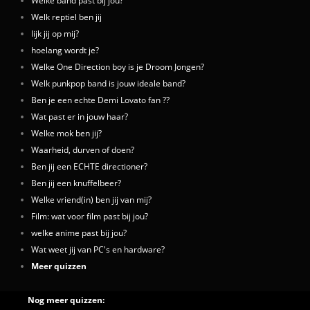
Welke band past bij jou?
Welk reptiel ben jij
lijk jij op mij?
hoelang wordt je?
Welke One Direction boy is je Droom Jongen?
Welk punkpop band is jouw ideale band?
Ben je een echte Demi Lovato fan ??
Wat past er in jouw haar?
Welke mok ben jij?
Waarheid, durven of doen?
Ben jij een ECHTE directioner?
Ben jij een knuffelbeer?
Welke vriend(in) ben jij van mij?
Film: wat voor film past bij jou?
welke anime past bij jou?
Wat weet jij van PC's en hardware?
Meer quizzen
Nog meer quizzen: