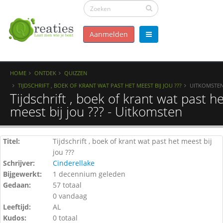
Aanmelden
HOME
ONTDEK
QUIZZEN
TIJDSCHRIFT , BOEK OF KRANT WAT PAST HET MEEST BIJ JOU ???
UITKOMSTE
Tijdschrift , boek of krant wat past h
meest bij jou ??? - Uitkomsten
Titel:
Tijdschrift , boek of krant wat past het meest bij
jou ???
Schrijver:
Cinderellake
Bijgewerkt:
1 decennium geleden
Gedaan:
57 totaal
0 vandaag
Leeftijd:
AL
Kudos:
0 totaal