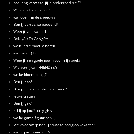
hoe lang verwissel jij je ondergoed niej??
Welk land past bij jou?
wat doe jij in de sneeuw ?
Ben jij een echte badeend?
Weet jij veel van bill
BeN yA eEn GaNgSta
welk liedje moet je horen
wat ben jij (1)
Weet jij een goeie naam voor mijn boek?
Wie ben jij van FRIENDS???
welke bloem ben jij?
Ben jij aso?
Ben jij een romantisch persoon?
leuke vragen
Ben jij gek?
Is hij op jou?? [only girls]
welke game-figuur ben jij!
Welk voorwerp heb jij sowieso nodig op vakantie?
wat is jou zomer stijl??