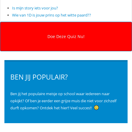
Is mijn story iets voor jou?
Wie van 1D is jouw prins op het witte paard??
BEN JIJ POPULAIR?
Ben jij het populaire meisje op school waar iedereen naar
opkijkt? Of ben je eerder een grijze muis die niet voor zichzelf
durft opkomen? Ontdek het hier!! Veel succes!!