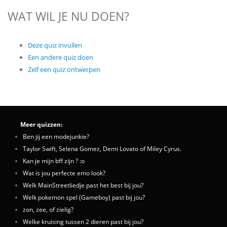
WAT WIL JE NU DOEN?
Deze quiz invullen
Een andere quiz doen
Zelf een quiz ontwerpen
Meer quizzen:
Ben jij een modejunkie?
Taylor Swift, Selena Gomez, Demi Lovato of Miley Cyrus.
Kan je mijn bff zijn ? :o
Wat is jou perfecte emo look?
Welk MainStreetliedje past het best bij jou?
Welk pokemon spel (Gameboy) past bij jou?
zon, zee, of zielig?
Welke kruising tussen 2 dieren past bij jou?