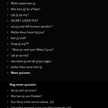
Welk reptiel ben jij
Wat kies jij? Ja of Nee?
Lijk jij op mij ?
SECRET LOVER TEST
zou jij mijn bff kunnen worden ?
Welke kleur hoort bij jou?
ben jij cool?
Snap jij mij???
`Weet je veel over Miley Cyrus?
Lijk je op mij?
wat weet jij van de grijze jager.
welke thea sister ben jij
Meer quizzen
Nog meer quizzen:
lijk jij veel op loran?
Wie ben jij van Flodder?
Our Dirty Little secret about.. (2)
Uit welke original song van Glee komt de zin?