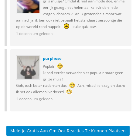
grijs muisje? Omdat ik niet aan mode doe, en me
eerlijk gezegt niet helemaal kan vinden in de
vragen, daarom klikte ik grotendeels maar wat
aan. achja. ik ben ook niet bepaalt het standaart persoontje die
op de wereld rond huppelt.
leuke quiz btw.
1 decennium geleden
purphose
Poplair
Ik had eerder verwacht niet populair maar geen
grijze muis !
Goh, toch beter nadenken dus
Ach, misschien zag en dacht
ik het ook allemaal verkeerd
1 decennium geleden
Meld Je Gratis Aan Om Ook Reacties Te Kunnen Plaatsen