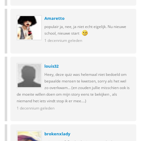
Amaretto
populair ja, nee, ja niet echt eigelijk. Nu nieuwe
school, nieuwe start
1 decennium geleden
louis32
Heey, deze quiz was helemaal niet bedoeld om
bepaalde mensen te kwetsen, sorry als het wel
zo overkwam... (en zouden jullie misschien ook is
de moeite willen doen om mijn story eens te bekijken , als
niemand het iets vindt stop ik er mee....)
1 decennium geleden
brokenxlady