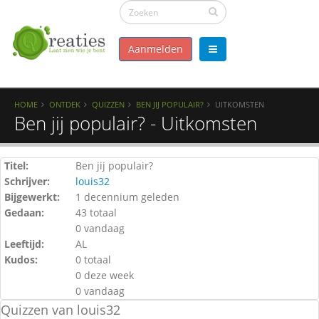
Aanmelden
HOME
ONTDEK
QUIZZEN
BEN JIJ POPULAIR?
UITKOMSTEN
Ben jij populair? - Uitkomsten
Titel:
Ben jij populair?
Schrijver:
louis32
Bijgewerkt:
1 decennium geleden
Gedaan:
43 totaal
0 vandaag
Leeftijd:
AL
Kudos:
0 totaal
0 deze week
0 vandaag
Quizzen van louis32