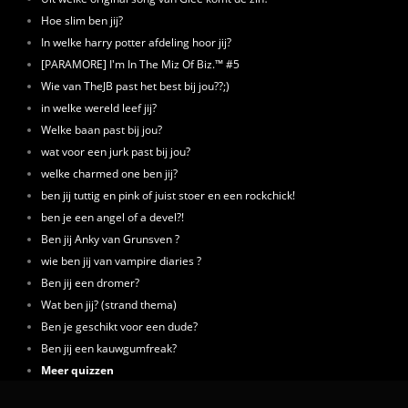
Hoe slim ben jij?
In welke harry potter afdeling hoor jij?
[PARAMORE] I'm In The Miz Of Biz.™ #5
Wie van TheJB past het best bij jou??;)
in welke wereld leef jij?
Welke baan past bij jou?
wat voor een jurk past bij jou?
welke charmed one ben jij?
ben jij tuttig en pink of juist stoer en een rockchick!
ben je een angel of a devel?!
Ben jij Anky van Grunsven ?
wie ben jij van vampire diaries ?
Ben jij een dromer?
Wat ben jij? (strand thema)
Ben je geschikt voor een dude?
Ben jij een kauwgumfreak?
Meer quizzen