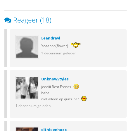
Reageer (18)
Leandravl
Yeaahhh(flower)
1 decennium geleden
UnknowStyles
jeeeiii Best Frends
haha
niet alleen op quizz he?
1 decennium geleden
dithjeeehxxx