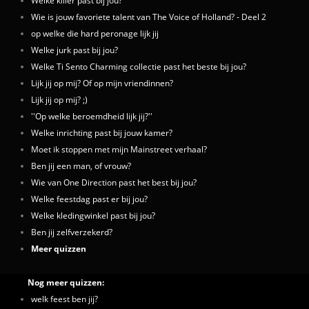
Welke killer past bij jou?
Wie is jouw favoriete talent van The Voice of Holland? - Deel 2
op welke die hard peronage lijk jij
Welke jurk past bij jou?
Welke Ti Sento Charming collectie past het beste bij jou?
Lijk jij op mij? Of op mijn vriendinnen?
Lijk jij op mij? ;)
''Op welke beroemdheid lijk jij?''
Welke inrichting past bij jouw kamer?
Moet ik stoppen met mijn Mainstreet verhaal?
Ben jij een man, of vrouw?
Wie van One Direction past het best bij jou?
Welke feestdag past er bij jou?
Welke kledingwinkel past bij jou?
Ben jij zelfverzekerd?
Meer quizzen
Nog meer quizzen:
welk feest ben jij?