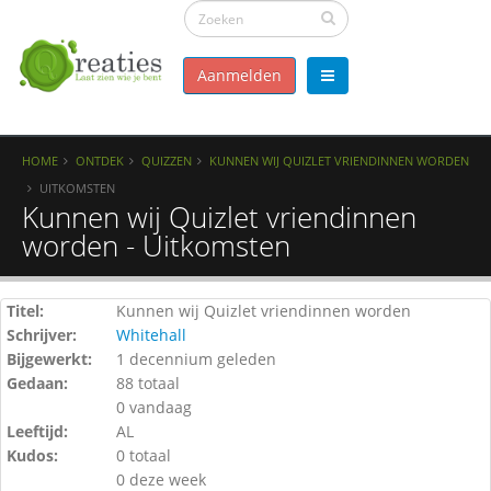
Aanmelden
HOME
ONTDEK
QUIZZEN
KUNNEN WIJ QUIZLET VRIENDINNEN WORDEN
UITKOMSTEN
Kunnen wij Quizlet vriendinnen
worden - Uitkomsten
Titel:
Kunnen wij Quizlet vriendinnen worden
Schrijver:
Whitehall
Bijgewerkt:
1 decennium geleden
Gedaan:
88 totaal
0 vandaag
Leeftijd:
AL
Kudos:
0 totaal
0 deze week