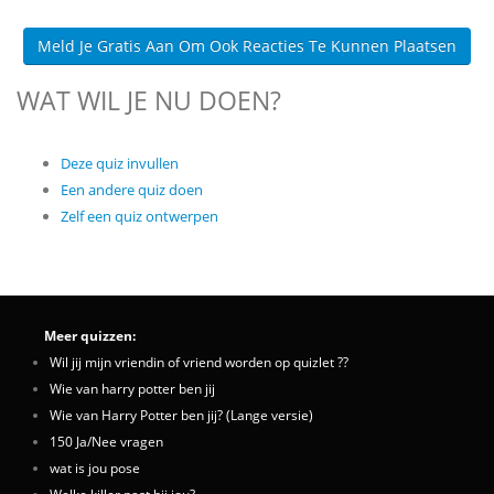
Meld Je Gratis Aan Om Ook Reacties Te Kunnen Plaatsen
WAT WIL JE NU DOEN?
Deze quiz invullen
Een andere quiz doen
Zelf een quiz ontwerpen
Meer quizzen:
Wil jij mijn vriendin of vriend worden op quizlet ??
Wie van harry potter ben jij
Wie van Harry Potter ben jij? (Lange versie)
150 Ja/Nee vragen
wat is jou pose