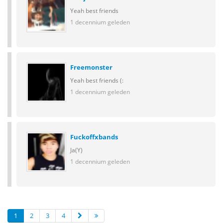
Yeah best friends
1 decennium geleden
Freemonster
Yeah best friends (:
1 decennium geleden
Fuckoffxbands
Ja(Y)
1 decennium geleden
1
2
3
4