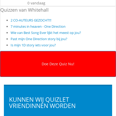
0 vandaag
Quizzen van Whitehall
2 CO-AUTEURS GEZOCHT!!!
7 minutes in heaven - One Direction
Wie van Best Song Ever lijkt het meest op jou?
Past mijn One Direction story bij jou?
Is mijn 1D story iets voor jou?
KUNNEN WIJ QUIZLET
VRIENDINNEN WORDEN