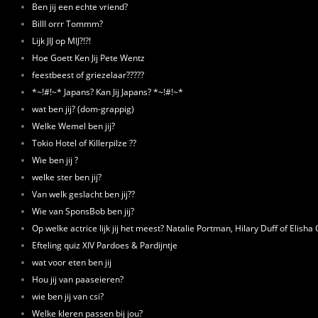
Ben jij een echte vriend?
Billl orrr Tommm?
Lijk JIJ op MIJ?!?!
Hoe Goett Ken Jij Pete Wentz
feestbeest of griezelaar?????
*~!#!~* Japans? Kan Jij Japans? *~!#!~*
wat ben jij? (dom-grappig)
Welke Wemel ben jij?
Tokio Hotel of Killerpilze ??
Wie ben jij ?
welke ster ben jij?
Van welk geslacht ben jij??
Wie van SponsBob ben jij?
Op welke actrice lijk jij het meest? Natalie Portman, Hilary Duff of Elisha 
Efteling quiz XIV Pardoes & Pardijntje
wat voor eten ben jij
Hou jij van paaseieren?
wie ben jij van csi?
Welke kleren passen bij jou?