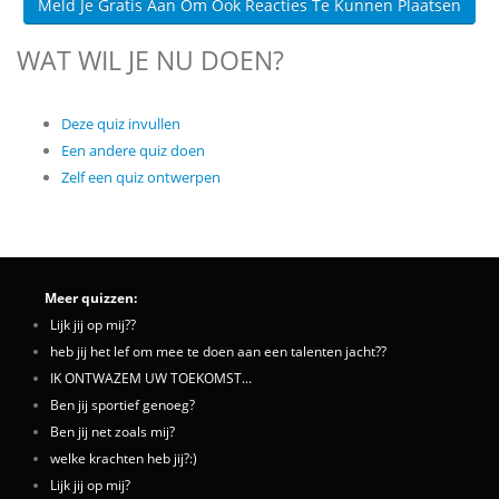
Meld Je Gratis Aan Om Ook Reacties Te Kunnen Plaatsen
WAT WIL JE NU DOEN?
Deze quiz invullen
Een andere quiz doen
Zelf een quiz ontwerpen
Meer quizzen:
Lijk jij op mij??
heb jij het lef om mee te doen aan een talenten jacht??
IK ONTWAZEM UW TOEKOMST...
Ben jij sportief genoeg?
Ben jij net zoals mij?
welke krachten heb jij?:)
Lijk jij op mij?