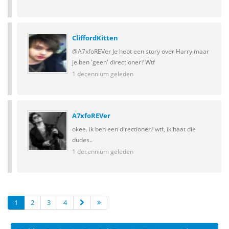
CliffordKitten
@A7xfoREVer Je hebt een story over Harry maar
je ben 'geen' directioner? Wtf
1 decennium geleden
A7xfoREVer
okee. ik ben een directioner? wtf, ik haat die
dudes..
1 decennium geleden
1
2
3
4