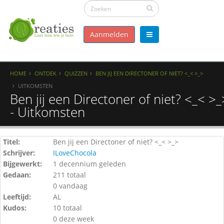
Aanmelden
HOME
ONTDEK
QUIZZEN
BEN JIJ EEN DIRECTONER OF NIET? <_< >_>
UITKOMSTEN
Ben jij een Directoner of niet? <_< >_
- Uitkomsten
Titel:
Ben jij een Directoner of niet? <_< >_>
Schrijver:
ILoveChocola
Bijgewerkt:
1 decennium geleden
Gedaan:
211 totaal
0 vandaag
Leeftijd:
AL
Kudos:
10 totaal
0 deze week