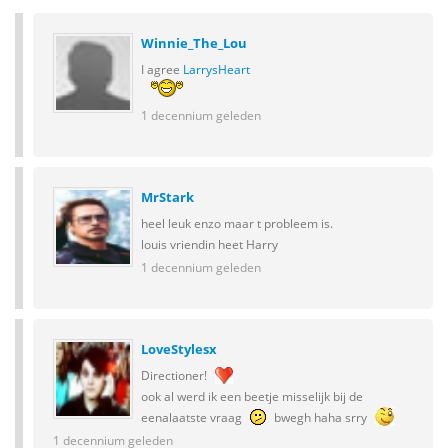
Winnie_The_Lou
I agree
LarrysHeart
1 decennium geleden
MrStark
heel leuk enzo maar t probleem is.
louis vriendin heet Harry
1 decennium geleden
LoveStylesx
Directioner!
ook al werd ik een beetje misselijk bij de
eenalaatste vraag
bwegh haha srry
1 decennium geleden