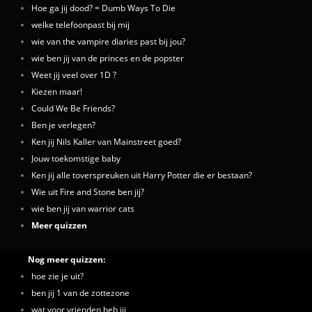
Hoe ga jij dood? = Dumb Ways To Die
welke telefoonpast bij mij
wie van the vampire diaries past bij jou?
wie ben jij van de princes en de popster
Weet jij veel over 1D ?
Kiezen maar!
Could We Be Friends?
Ben je verlegen?
Ken jij Nils Kaller van Mainstreet goed?
Jouw toekomstige baby
Ken jij alle toverspreuken uit Harry Potter die er bestaan?
Wie uit Fire and Stone ben jij?
wie ben jij van warrior cats
Meer quizzen
Nog meer quizzen:
hoe zie je uit?
ben jij 1 van de zottezone
wat voor vrienden heb jij