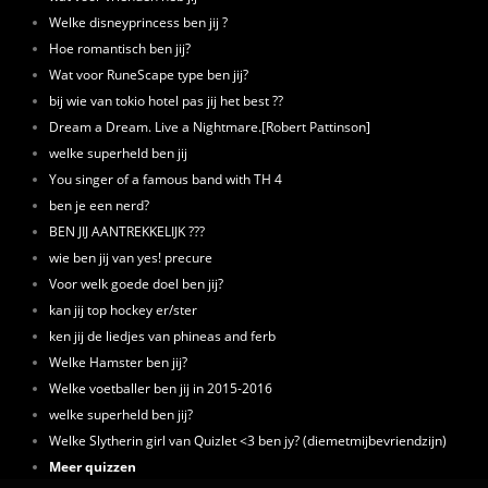
Welke disneyprincess ben jij ?
Hoe romantisch ben jij?
Wat voor RuneScape type ben jij?
bij wie van tokio hotel pas jij het best ??
Dream a Dream. Live a Nightmare.[Robert Pattinson]
welke superheld ben jij
You singer of a famous band with TH 4
ben je een nerd?
BEN JIJ AANTREKKELIJK ???
wie ben jij van yes! precure
Voor welk goede doel ben jij?
kan jij top hockey er/ster
ken jij de liedjes van phineas and ferb
Welke Hamster ben jij?
Welke voetballer ben jij in 2015-2016
welke superheld ben jij?
Welke Slytherin girl van Quizlet <3 ben jy? (diemetmijbevriendzijn)
Meer quizzen