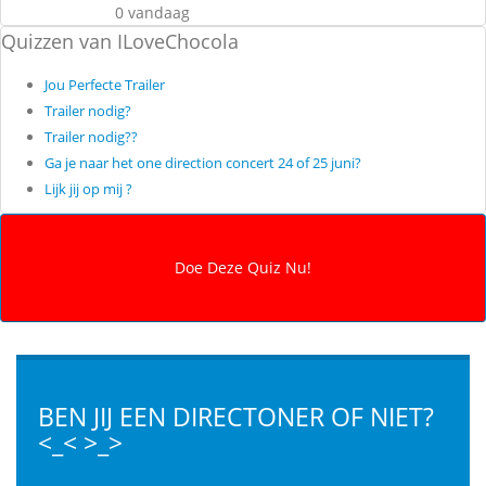
0 vandaag
Quizzen van ILoveChocola
Jou Perfecte Trailer
Trailer nodig?
Trailer nodig??
Ga je naar het one direction concert 24 of 25 juni?
Lijk jij op mij ?
BEN JIJ EEN DIRECTONER OF NIET?
<_< >_>