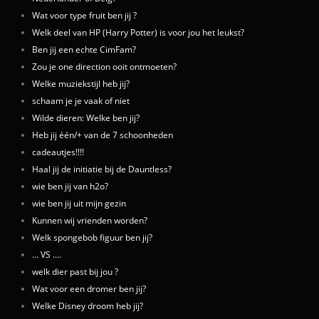
Wat voor type fruit ben jij ?
Welk deel van HP (Harry Potter) is voor jou het leukst?
Ben jij een echte CimFam?
Zou je one direction ooit ontmoeten?
Welke muziekstijl heb jij?
schaam je je vaak of niet
Wilde dieren: Welke ben jij?
Heb jij één/+ van de 7 schoonheden
cadeautjes!!!!
Haal jij de initiatie bij de Dauntless?
wie ben jij van h2o?
wie ben jij uit mijn gezin
Kunnen wij vrienden worden?
Welk spongebob figuur ben jij?
... VS ....
welk dier past bij jou ?
Wat voor een dromer ben jij?
Welke Disney droom heb jij?