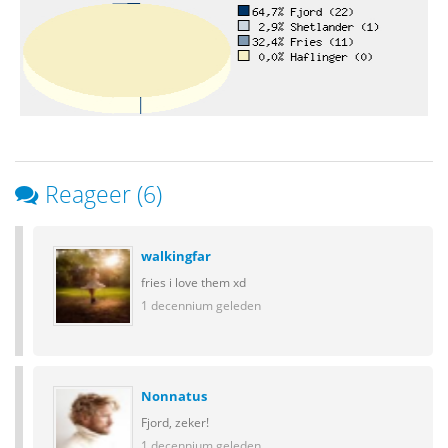
Reageer (6)
walkingfar
fries i love them xd
1 decennium geleden
Nonnatus
Fjord, zeker!
1 decennium geleden