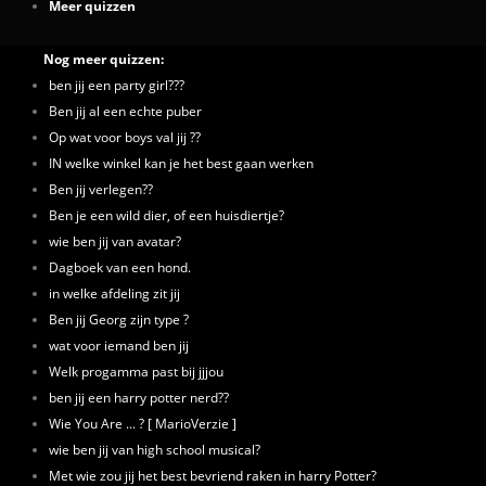
Meer quizzen
Nog meer quizzen:
ben jij een party girl???
Ben jij al een echte puber
Op wat voor boys val jij ??
IN welke winkel kan je het best gaan werken
Ben jij verlegen??
Ben je een wild dier, of een huisdiertje?
wie ben jij van avatar?
Dagboek van een hond.
in welke afdeling zit jij
Ben jij Georg zijn type ?
wat voor iemand ben jij
Welk progamma past bij jjjou
ben jij een harry potter nerd??
Wie You Are ... ? [ MarioVerzie ]
wie ben jij van high school musical?
Met wie zou jij het best bevriend raken in harry Potter?