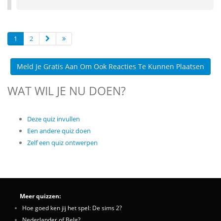
1
2
Meld Je Gratis Aan Om Ook Reacties Te Kunnen Plaatsen
WAT WIL JE NU DOEN?
Deze quiz invullen
Een andere quiz doen
Zelf een quiz ontwerpen
Meer quizzen:
Hoe goed ken jij het spel: De sims 2?
Nederlander of Belg?