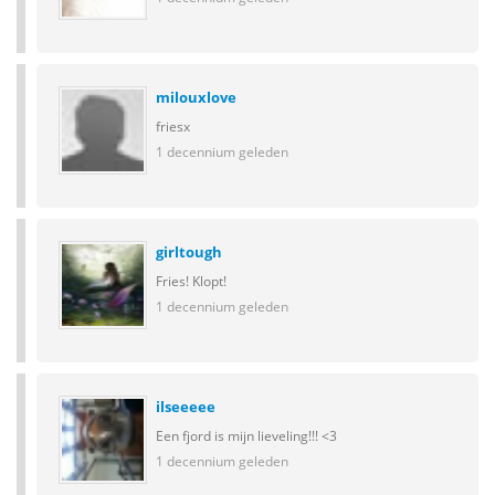
milouxlove
friesx
1 decennium geleden
girltough
Fries! Klopt!
1 decennium geleden
ilseeeee
Een fjord is mijn lieveling!!! <3
1 decennium geleden