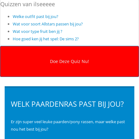
Quizzen van ilseeeee
Welke outfit past bij jou?
Wat voor soort Allstars passen bij jou?
Wat voor type fruit ben jij ?
Hoe goed ken jij het spel: De sims 2?
WELK PAARDENRAS PAST BIJ JOU?
Er zijn super veel leuke paarden/pony rassen, maar welke past
nou het best bij jou?