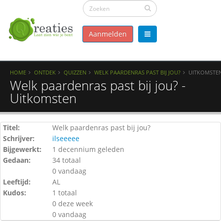
Aanmelden
HOME
ONTDEK
QUIZZEN
WELK PAARDENRAS PAST BIJ JOU?
UITKOMSTE
Welk paardenras past bij jou? -
Uitkomsten
Titel:
Welk paardenras past bij jou?
Schrijver:
ilseeeee
Bijgewerkt:
1 decennium geleden
Gedaan:
34 totaal
0 vandaag
Leeftijd:
AL
Kudos:
1 totaal
0 deze week
0 vandaag