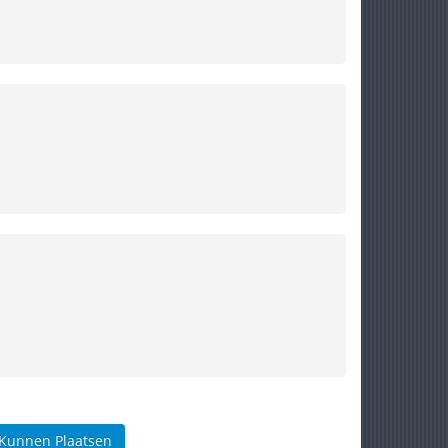
 Kunnen Plaatsen