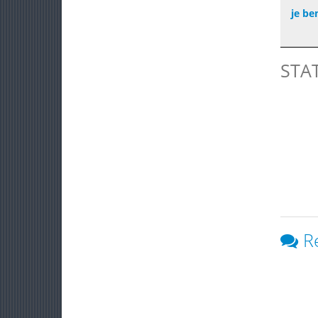
je be
STA
R