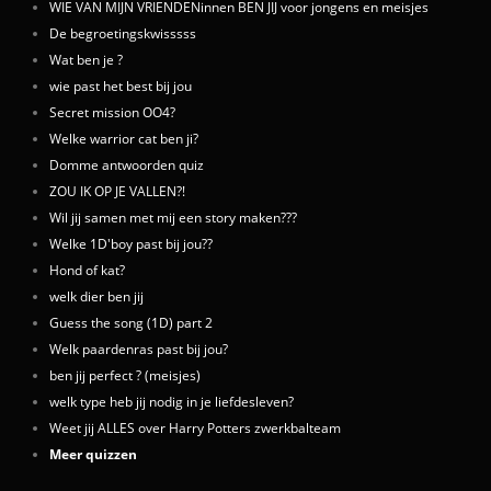
WIE VAN MIJN VRIENDENinnen BEN JIJ voor jongens en meisjes
De begroetingskwisssss
Wat ben je ?
wie past het best bij jou
Secret mission OO4?
Welke warrior cat ben ji?
Domme antwoorden quiz
ZOU IK OP JE VALLEN?!
Wil jij samen met mij een story maken???
Welke 1D'boy past bij jou??
Hond of kat?
welk dier ben jij
Guess the song (1D) part 2
Welk paardenras past bij jou?
ben jij perfect ? (meisjes)
welk type heb jij nodig in je liefdesleven?
Weet jij ALLES over Harry Potters zwerkbalteam
Meer quizzen