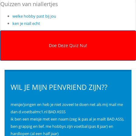
Quizzen van niallertjes
welke hobby past bij jou
ken je niall echt
WIL JE MIJN PENVRIEND ZIJN??
meisje/jongen en heb je niet zoveel te doen net als mij mail me
dan d.voetbalmc1.nl BAD ASSS
ik ben een meisje met een naam (zeg ik pas al je mailt BAD ASS),
ben grappig en lief. me hobbys zijn voetbal (pas 8 jaar) en
hardlopen (al een half jaar)