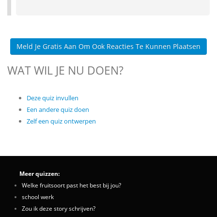
Meld Je Gratis Aan Om Ook Reacties Te Kunnen Plaatsen
WAT WIL JE NU DOEN?
Deze quiz invullen
Een andere quiz doen
Zelf een quiz ontwerpen
Meer quizzen:
Welke fruitsoort past het best bij jou?
school werk
Zou ik deze story schrijven?