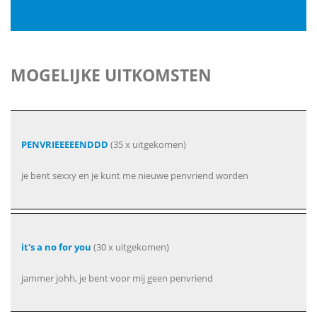
MOGELIJKE UITKOMSTEN
PENVRIEEEEENDDD
(35 x uitgekomen)
je bent sexxy en je kunt me nieuwe penvriend worden
it's a no for you
(30 x uitgekomen)
jammer johh, je bent voor mij geen penvriend