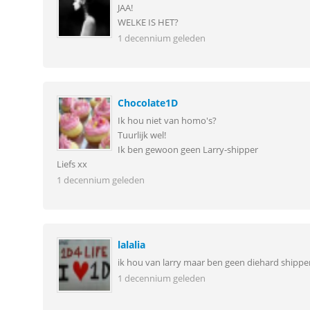
JAA!
WELKE IS HET?
1 decennium geleden
Chocolate1D
Ik hou niet van homo's?
Tuurlijk wel!
Ik ben gewoon geen Larry-shipper
Liefs xx
1 decennium geleden
lalalia
ik hou van larry maar ben geen diehard shippe
1 decennium geleden