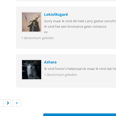
LokiofAsgard
Sorry maar ik vind dit hele Larry gedoe verschri
Ik vind het een bromance geen romance.
xx
1 decennium geleden
Ashara
Ik vind homo's helemaal ok maar ik vind dat hel
1 decennium geleden
2