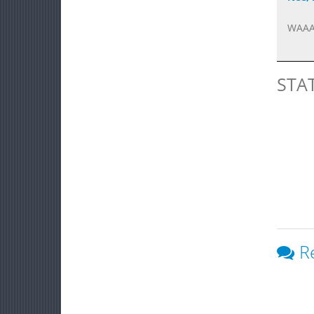
WAAAA
STA
R