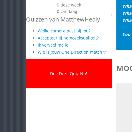
0 deze week
What
0 vandaag
What
Quizzen van MatthewHealy
What
Welke camera past bij jou?
You 
Accepteer jij homoseksualiteit?
Ik verveel me lol
Wie is jouw One Direction match??
MOG