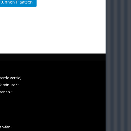
 Kunnen Plaatsen
eterde versie)
rk minute??
ioenen?"
den-fan?