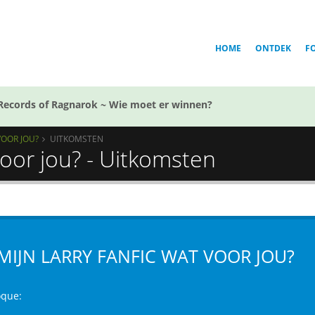
HOME
ONTDEK
F
Records of Ragnarok ~ Wie moet er winnen?
VOOR JOU?
UITKOMSTEN
 voor jou? - Uitkomsten
 MIJN LARRY FANFIC WAT VOOR JOU?
oque: