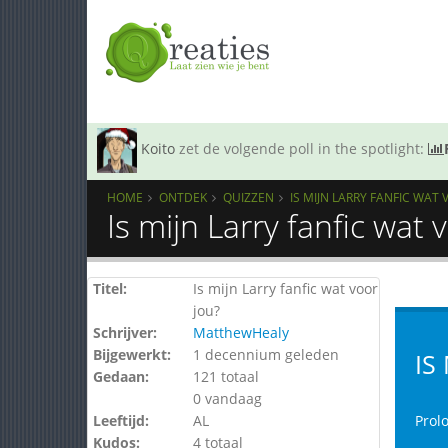
Koito
zet de volgende poll in the spotlight:
HOME
ONTDEK
QUIZZEN
IS MIJN LARRY FANFIC WAT 
Is mijn Larry fanfic wat
Titel:
Is mijn Larry fanfic wat voor
jou?
Schrijver:
MatthewHealy
Bijgewerkt:
1 decennium geleden
IS
Gedaan:
121 totaal
0 vandaag
Leeftijd:
AL
Prol
Kudos:
4 totaal