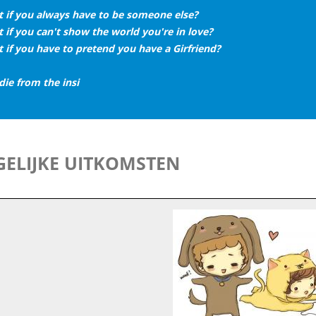
 if you always have to be someone else?
 if you can't show the world you're in love?
 if you have to pretend you have a Girfriend?
die from the insi
ELIJKE UITKOMSTEN