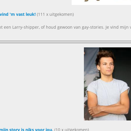
j vind 'm vast leuk!
(111 x uitgekomen)
nt een Larry-shipper, of houd gewoon van gay-stories. Je vind mijn v
mijn story is niks voor jou.
(10 x uitgekomen)