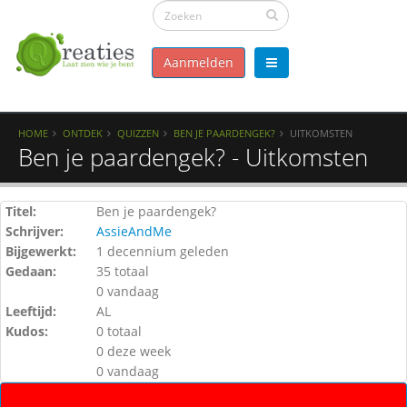
Aanmelden
HOME
ONTDEK
QUIZZEN
BEN JE PAARDENGEK?
UITKOMSTEN
Ben je paardengek? - Uitkomsten
Titel:
Ben je paardengek?
Schrijver:
AssieAndMe
Bijgewerkt:
1 decennium geleden
Gedaan:
35 totaal
0 vandaag
Leeftijd:
AL
Kudos:
0 totaal
0 deze week
0 vandaag