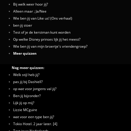
Bij welk weer hoor jij?
Alleen maar ; Ja/Nee
Wie ben jij van Like us! (Ons verhaal)
ben jij stoer
Test of je de kerstman kunt worden
Op welke Disney prinses lijk jij het meest?
Wie ben jij van mijn broertje's vriendengroep?
Meer quizzen
Nog meer quizzen:
Welk stijl heb jij?
pas jij bij Dashiell?
op wat voor jongens val jij?
Ben jij bijzonder?
Lijk jij op mij?
Lizzie MCguire
wat voor een type ben jij?
Tokio Hotel. 2 jaar later. [4]
Test jouw Nederlands