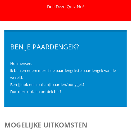
BEN JE PAARDENGEK?
Hoi mensen,
ik ben en noem mezelf de paardengekste paardengek van de
wereld.
Ben jij ook net zoals mij paarden/ponygek?
Doe deze quiz en ontdek het!
MOGELIJKE UITKOMSTEN