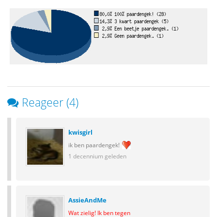
Reageer (4)
kwisgirl
ik ben paardengek!
1 decennium geleden
AssieAndMe
Wat zielig! Ik ben tegen