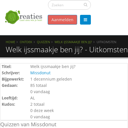
Aanmelden
HOME
ONTDEK
QUIZZEN
WELK IJSSMAAKJE BEN JIJ?
UITKOMSTEN
Welk ijssmaakje ben jij? - Uitkomsten
Titel:
Welk ijssmaakje ben jij?
Schrijver:
Missdonut
Bijgewerkt:
1 decennium geleden
Gedaan:
85 totaal
0 vandaag
Leeftijd:
AL
Kudos:
2 totaal
0 deze week
0 vandaag
Quizzen van Missdonut