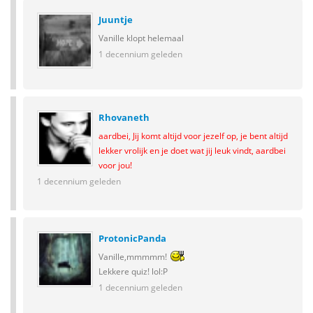
Juuntje
Vanille klopt helemaal
1 decennium geleden
Rhovaneth
aardbei, Jij komt altijd voor jezelf op, je bent altijd
lekker vrolijk en je doet wat jij leuk vindt, aardbei
voor jou!
1 decennium geleden
ProtonicPanda
Vanille,mmmmm!
Lekkere quiz! lol:P
1 decennium geleden