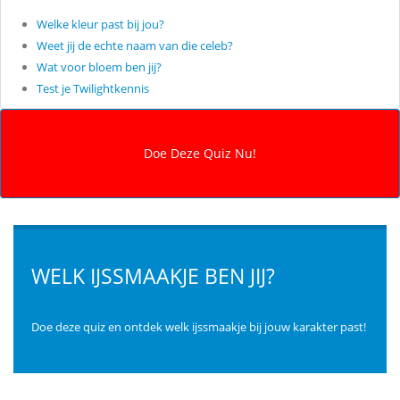
Welke kleur past bij jou?
Weet jij de echte naam van die celeb?
Wat voor bloem ben jij?
Test je Twilightkennis
WELK IJSSMAAKJE BEN JIJ?
Doe deze quiz en ontdek welk ijssmaakje bij jouw karakter past!