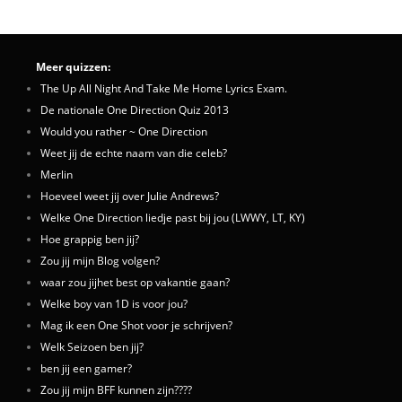
Meer quizzen:
The Up All Night And Take Me Home Lyrics Exam.
De nationale One Direction Quiz 2013
Would you rather ~ One Direction
Weet jij de echte naam van die celeb?
Merlin
Hoeveel weet jij over Julie Andrews?
Welke One Direction liedje past bij jou (LWWY, LT, KY)
Hoe grappig ben jij?
Zou jij mijn Blog volgen?
waar zou jijhet best op vakantie gaan?
Welke boy van 1D is voor jou?
Mag ik een One Shot voor je schrijven?
Welk Seizoen ben jij?
ben jij een gamer?
Zou jij mijn BFF kunnen zijn????