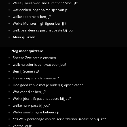
Weet jij veel over One Direction? Moeilijk!
wat denken jongens/meisjes van je
welke soort heks ben jij?
Welke Monster high figuur ben jij?
welk paardenras past het beste bij jou
Meer quizzen
Nog meer quizzen:
Sneeps Zweinstein examen
welk huisdier is echt wat voor jou?
Ben jij Scene ? :3
Kunnen wij vrienden worden?
Hoe goed kan je met je ouder(s) opschieten?
Wat voor dier ben jij?
Welk tijdschrift past het beste bij jou?
welke hunk past bij jou?
Welke soort magie beheers jij
*=>Welk personage van de serie ''Prison Break'' ben jij?<=*
voetbal quiz