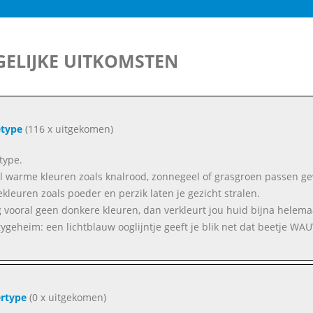
ELIJKE UITKOMSTEN
etype
(116 x uitgekomen)
type.
l warme kleuren zoals knalrood, zonnegeel of grasgroen passen gewel
kleuren zoals poeder en perzik laten je gezicht stralen.
 vooral geen donkere kleuren, dan verkleurt jou huid bijna helemaa
ygeheim: een lichtblauw ooglijntje geeft je blik net dat beetje WA
rtype
(0 x uitgekomen)