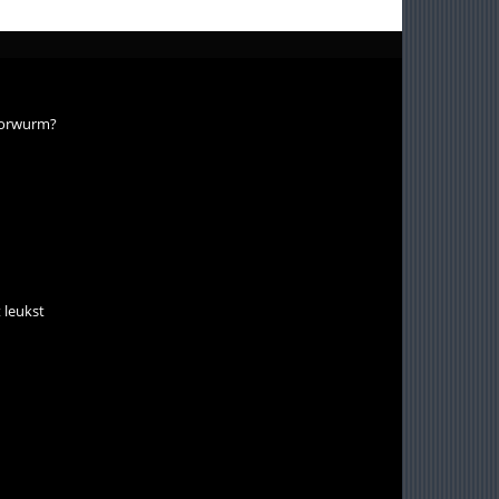
 oorwurm?
 leukst