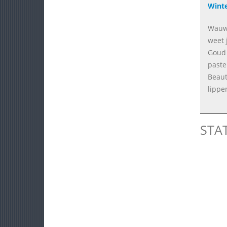
Wint
Wauw,
weet j
Goud 
paste
Beaut
lippen
STA