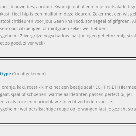
oos, blauwe bes, aardbei. Kwam je dat alleen in je fruitsalade teg
nkast. Heel hip is een maillot in deze kleuren. Zeker met een wit ge
stoplichtkleuren voor jou! Geen knalrood, zonnegeel of gifgroen. Al
rsenrood, citroengeel of mintgroen zeker wel hebben.
ygeheim: Zilvergrijze oogschaduw laat jou ogen geheimzinnig stral
et zo goed, zilver wel!)
ttype
(0 x uitgekomen)
 oranje, kaki, roest - klinkt het een beetje saai? ECHT NIET! Hiermee z
gaat, sjaal of schoenen, warme aardetinten passen perfect bij je!
en zoals roze en marineblaw zijn echt verboden voor je.
ygeheim: wat perzikachtige rouge op je wangen laat je gezicht stra