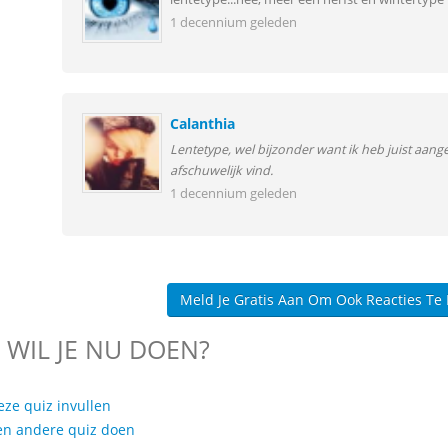
1 decennium geleden
Calanthia
Lentetype, wel bijzonder want ik heb juist aang
afschuwelijk vind.
1 decennium geleden
Meld Je Gratis Aan Om Ook Reacties Te
 WIL JE NU DOEN?
eze quiz invullen
en andere quiz doen