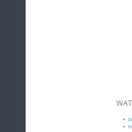
WAT
D
E