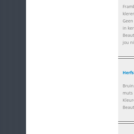
Framb
klere
Geen 
in ke
Beaut
jou ni
Herfs
Bruin,
muts 
Kleur
Beaut