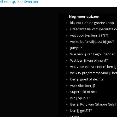
elf een quiz ontwerpen
Nog meer quizzen:
klik NIET op de groene knop
Crea-fantasie, of zuperduffe
wat voor typ ben jij ?????
welke leefenstijl past bij jou?
Jumpuh!
Wie ben jij van Lego Friends?
Wat ben jij van binnen??
wat voor een vriend(in) ben jij
welk tv programma vind jij het
ben jij goed of slecht?
welk dier ben jij?
Superheld of niet
is hij op jou ?
Ben jij Rory van Gilmore Girls?
ben jij gek????
Eten!!