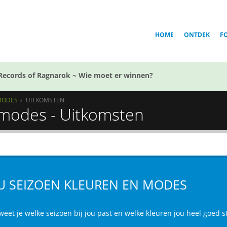
HOME
ONTDEK
F
Records of Ragnarok ~ Wie moet er winnen?
 MODES
UITKOMSTEN
 modes - Uitkomsten
U SEIZOEN KLEUREN EN MODES
weet je welke seizoen bij jou past en welke kleuren jou heel goed s