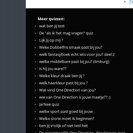
Z
Meer quizzen:
wat ben jij test
De "als ik het mag vragen" quiz
Lijk jij op mij ?
Weke Dubbelfris smaak past bij jou?
welk fantasyboek echt iets voor jou? deel 2
welke middelbare past bij jou? (limburg)
is hij jou ware??
Welke kleur draak ben jij ?
welk haarkleur past bij jou ?
Wat vind One Direction van jou?
wie van One Direction is jouw maatje?? :)
Ja/Nee quiz
welke sport past goed bij jouw
Welke storie moet ik beginnen?
ben jij vrolijk of niet test het
De supermoeilijk One Direction, directioners quiz