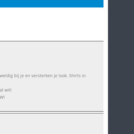
dig bij je en versterken je look. Shirts in
l wit!
UW!