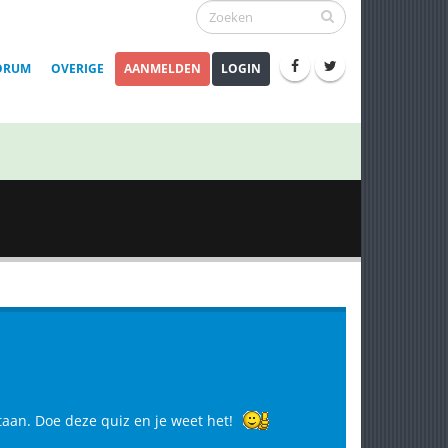
ORUM
OVERIGE
AANMELDEN
LOGIN
taan. Doe deze quiz en je weet het!