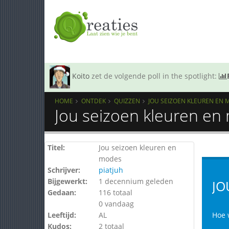
Koito
zet de volgende poll in the spotlight:
HOME
ONTDEK
QUIZZEN
JOU SEIZOEN KLEUREN EN
Jou seizoen kleuren en
Titel:
Jou seizoen kleuren en
modes
Schrijver:
piatjuh
Bijgewerkt:
1 decennium geleden
JO
Gedaan:
116 totaal
0 vandaag
Leeftijd:
AL
Hoe 
Kudos:
2 totaal