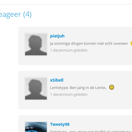
eageer (4)
piatjuh
Ja sommige dingen komen niet echt overeen
1 decennium geleden
xSibell
Lentetype. Ben jarig in de Lente..
1 decennium geleden
Tweety98
lentetype...nee, meer een herfst en wintertype