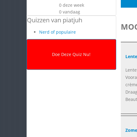
0 deze week
0 vandaag
Quizzen van piatjuh
MOG
Nerd of populaire
Lent
Lente
Voora
crème
Draag
Beaut
Zome