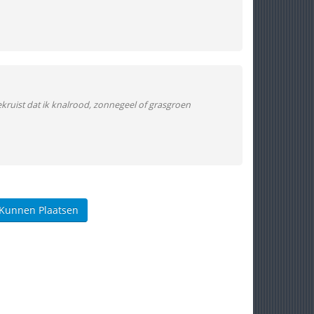
ekruist dat ik knalrood, zonnegeel of grasgroen
 Kunnen Plaatsen