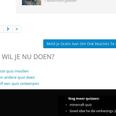
1 decennium geleden
2
Meld Je Gratis Aan Om Ook Reacties Te
 WIL JE NU DOEN?
eze quiz invullen
en andere quiz doen
elf een quiz ontwerpen
Nog meer quizzen:
minecraft quiz
Goed idee he die verkiezings ;)