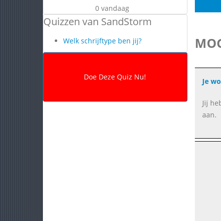
0 vandaag
Quizzen van SandStorm
MOG
Welk schrijftype ben jij?
Je wo
Jij h
aan.