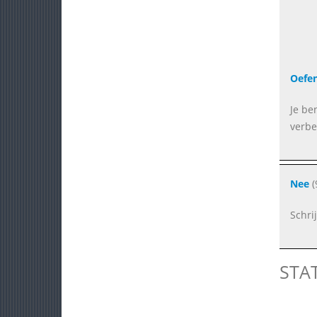
Oefen
Je be
verbe
Nee
(
Schri
STA