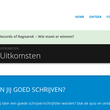
HOME
ONTDEK
F
Records of Ragnarok ~ Wie moet er winnen?
UITKOMSTEN
- Uitkomsten
N JIJ GOED SCHRIJVEN?
ij later een goede schrijver/schrijfster worden? Doe de quiz en ont