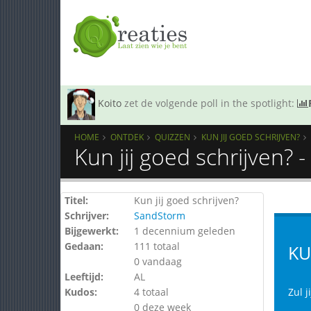
Koito
zet de volgende poll in the spotlight:
HOME
ONTDEK
QUIZZEN
KUN JIJ GOED SCHRIJVEN?
Kun jij goed schrijven? 
Titel:
Kun jij goed schrijven?
Schrijver:
SandStorm
Bijgewerkt:
1 decennium geleden
Gedaan:
111 totaal
KU
0 vandaag
Leeftijd:
AL
Kudos:
4 totaal
Zul j
0 deze week