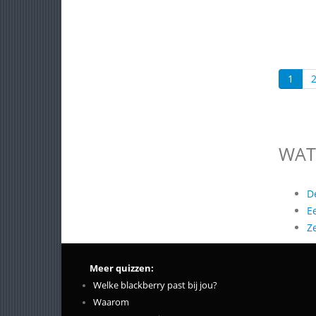
1
WAT
D
E
Z
Meer quizzen:
Welke blackberry past bij jou?
Waarom