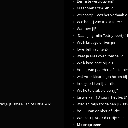
Ben jij te vertrouwen?
MaanMens of Alien??
verhaaltje,, lees het verhaalt
Wie ben jij van Ink Master?
Wat ben jij?
'Daar ging mijn Teddybeertje' 
Welk knaagdier ben jij?
love_bill_kaulitz(2)
weet je alles over voetbal??
Welk land past bij jou
hou jij van paarden of juist nie
wat voor kleur ogen horen bij
hoe goed ken jij familie
Welke teletubbie ben jij?
bij wie van 1D pas jij het best?
ted,Big Time Rush of Little Mix ?
wie van mijn storie ben jij (ljkt
hou jij van donker of licht?
Wat zou jij voor dier zijn??:P
Meer quizzen