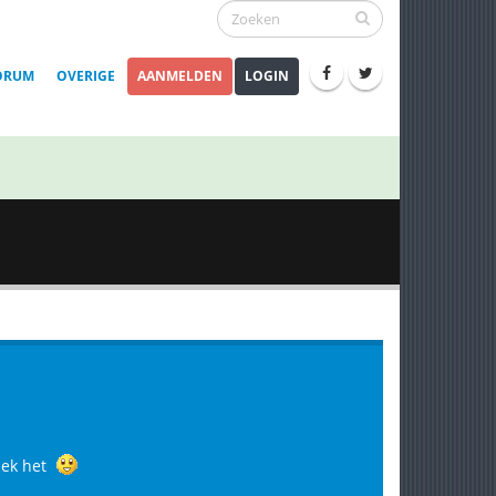
ORUM
OVERIGE
AANMELDEN
LOGIN
dek het