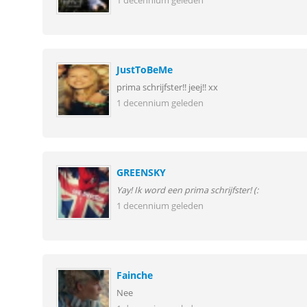
1 decennium geleden
JustToBeMe
prima schrijfster!! jeej!! xx
1 decennium geleden
GREENSKY
Yay! Ik word een prima schrijfster! (:
1 decennium geleden
Fainche
Nee