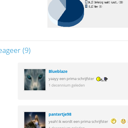
eageer (9)
Blueblaze
yaayy een prima schrijfster
1 decennium geleden
pantertje98
yeah! ik wordt een prima schrijfster