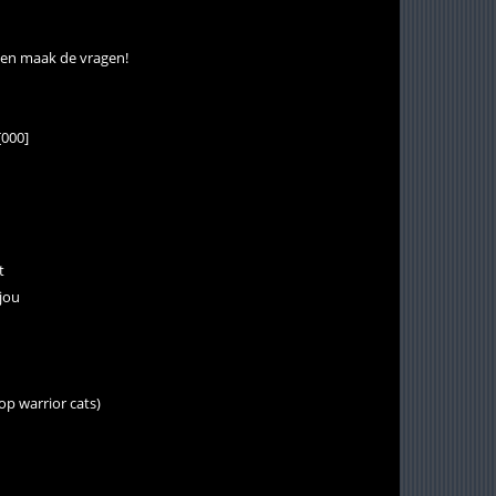
je en maak de vragen!
[000]
t
 jou
 op warrior cats)