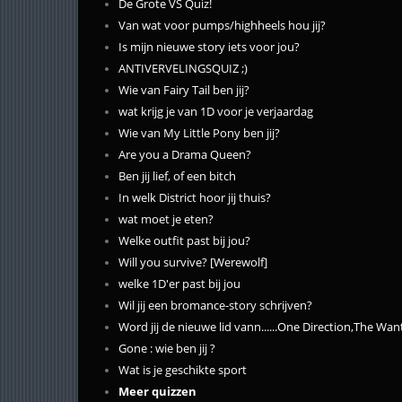
De Grote VS Quiz!
Van wat voor pumps/highheels hou jij?
Is mijn nieuwe story iets voor jou?
ANTIVERVELINGSQUIZ ;)
Wie van Fairy Tail ben jij?
wat krijg je van 1D voor je verjaardag
Wie van My Little Pony ben jij?
Are you a Drama Queen?
Ben jij lief, of een bitch
In welk District hoor jij thuis?
wat moet je eten?
Welke outfit past bij jou?
Will you survive? [Werewolf]
welke 1D'er past bij jou
Wil jij een bromance-story schrijven?
Word jij de nieuwe lid vann......One Direction,The Wan
Gone : wie ben jij ?
Wat is je geschikte sport
Meer quizzen