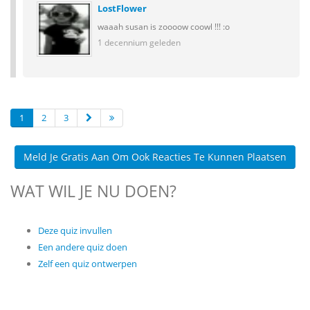
LostFlower
waaah susan is zoooow coowl !!! :o
1 decennium geleden
1
2
3
Meld Je Gratis Aan Om Ook Reacties Te Kunnen Plaatsen
WAT WIL JE NU DOEN?
Deze quiz invullen
Een andere quiz doen
Zelf een quiz ontwerpen