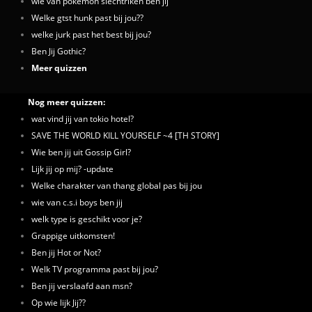
wie van pokemon slechtriken ben jij
Welke gtst hunk past bij jou??
welke jurk past het best bij jou?
Ben Jij Gothic?
Meer quizzen
Nog meer quizzen:
wat vind jij van tokio hotel?
SAVE THE WORLD KILL YOURSELF ~4 [TH STORY]
Wie ben jij uit Gossip Girl?
Lijk jij op mij? -update
Welke charakter van thang global pas bij jou
wie van c.s.i boys ben jij
welk type is geschikt voor je?
Grappige uitkomsten!
Ben jij Hot or Not?
Welk TV programma past bij jou?
Ben jij verslaafd aan msn?
Op wie lijk Jij??