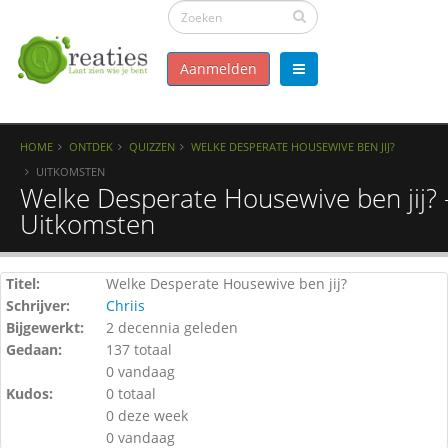
Aanmelden
HOME
ONTDEK
QUIZZEN
WELKE DESPERATE HOUSEWIVE BEN JIJ?
UITKOMSTEN
Welke Desperate Housewive ben jij? 
Uitkomsten
Titel:
Welke Desperate Housewive ben jij?
Schrijver:
Chriis
Bijgewerkt:
2 decennia geleden
Gedaan:
137 totaal
0 vandaag
Kudos:
0 totaal
0 deze week
0 vandaag