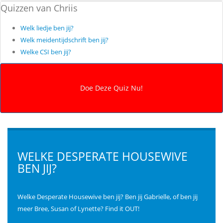
Quizzen van Chriis
Welk liedje ben jij?
Welk meidentijdschrift ben jij?
Welke CSI ben jij?
WELKE DESPERATE HOUSEWIVE
BEN JIJ?
Welke Desperate Housewive ben jij? Ben jij Gabrielle, of ben jij
meer Bree, Susan of Lynette? Find it OUT!