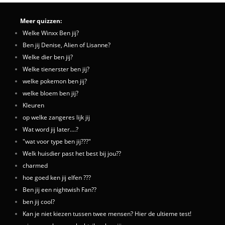
Meer quizzen:
Welke Winxx Ben jij?
Ben jij Denise, Alien of Lisanne?
Welke dier ben jij?
Welke tienerster ben jij?
welke pokemon ben jij?
welke bloem ben jij?
Kleuren
op welke zangeres lijk jij
Wat word jij later....?
"wat voor type ben jij???"
Welk huisdier past het best bij jou??
charmed
hoe goed ken jij elfen ???
Ben jij een nightwish Fan??
ben jij cool?
Kan je niet kiezen tussen twee mensen? Hier de ultieme test!