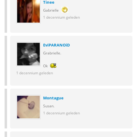
Tinee
Gabrielle
1 decennium geleden
EviPARANOiD
Grabrielle.
Ok
1 decennium geleden
Montague
Susan.
1 decennium geleden