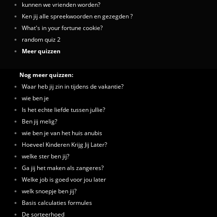
kunnen we vrienden worden?
Ken jij alle spreekwoorden en gezegden ?
What's in your fortune cookie?
random quiz 2
Meer quizzen
Nog meer quizzen:
Waar heb jij zin in tijdens de vakantie?
wie ben je
Is het echte liefde tussen jullie?
Ben jij melig?
wie ben je van het huis anubis
Hoeveel Kinderen Krijg Jij Later?
welke ster ben jij?
Ga jij het maken als zangeres?
Welke job is goed voor jou later
welk snoepje ben jij?
Basis calculaties formules
De sorteerhoed