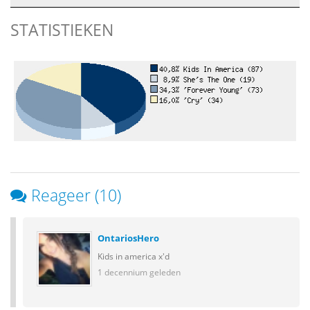
STATISTIEKEN
Reageer (10)
OntariosHero
Kids in america x'd
1 decennium geleden