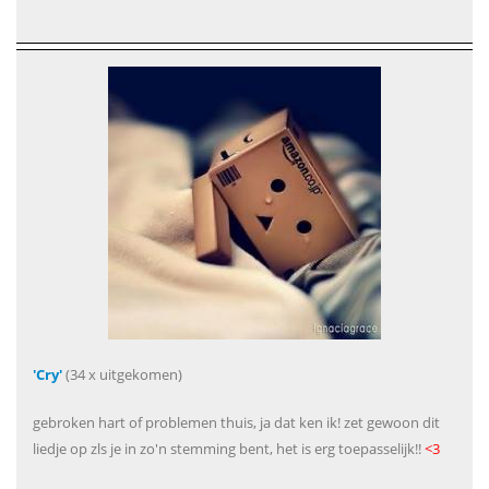
'Cry'
(34 x uitgekomen)
gebroken hart of problemen thuis, ja dat ken ik! zet gewoon dit
liedje op zls je in zo'n stemming bent, het is erg toepasselijk!!
<3