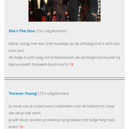
She's The One
(19 x uitgekomen)
lekker rustig met een chill muziekje op de achtergrond is echt iets
voor jou!
dit liedje is echt zalig om te beluisteren als achtergrond muziek bij
bijvoorveeld: huiswerk (kuch-kuch)
<3
'Forever Young'
(73 x uitgekomen)
Je moet van je ouders eens nadenken over de toekomst, maar
dat zie je niet zittn!
je wilt liever zonder problemen jong blijven! dit liedje helpt wel
even!
<3