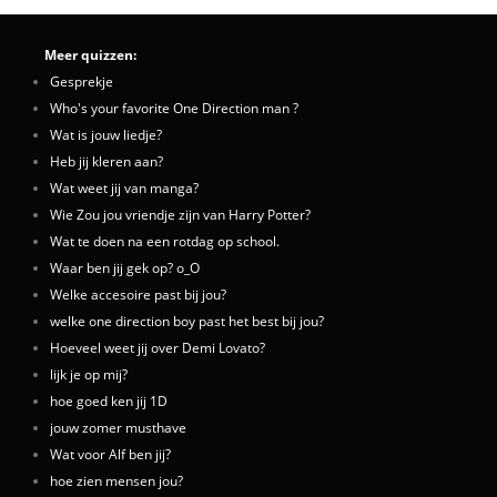
Meer quizzen:
Gesprekje
Who's your favorite One Direction man ?
Wat is jouw liedje?
Heb jij kleren aan?
Wat weet jij van manga?
Wie Zou jou vriendje zijn van Harry Potter?
Wat te doen na een rotdag op school.
Waar ben jij gek op? o_O
Welke accesoire past bij jou?
welke one direction boy past het best bij jou?
Hoeveel weet jij over Demi Lovato?
lijk je op mij?
hoe goed ken jij 1D
jouw zomer musthave
Wat voor Alf ben jij?
hoe zien mensen jou?