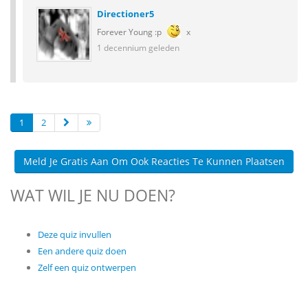
Directioner5
Forever Young :p
x
1 decennium geleden
1
2
Meld Je Gratis Aan Om Ook Reacties Te Kunnen Plaatsen
WAT WIL JE NU DOEN?
Deze quiz invullen
Een andere quiz doen
Zelf een quiz ontwerpen