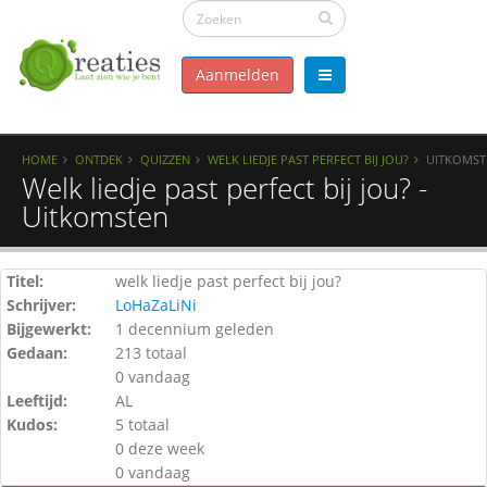
Aanmelden
HOME
ONTDEK
QUIZZEN
WELK LIEDJE PAST PERFECT BIJ JOU?
UITKOMST
Welk liedje past perfect bij jou? -
Uitkomsten
Titel:
welk liedje past perfect bij jou?
Schrijver:
LoHaZaLiNi
Bijgewerkt:
1 decennium geleden
Gedaan:
213 totaal
0 vandaag
Leeftijd:
AL
Kudos:
5 totaal
0 deze week
0 vandaag