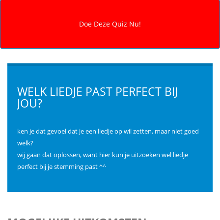
WELK LIEDJE PAST PERFECT BIJ
JOU?
ken je dat gevoel dat je een liedje op wil zetten, maar niet goed
welk?
wij gaan dat oplossen, want hier kun je uitzoeken wel liedje
perfect bij je stemming past ^^