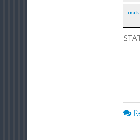
muis
STA
R