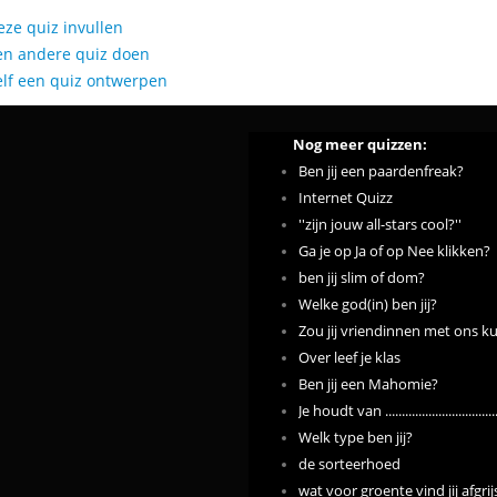
eze quiz invullen
en andere quiz doen
elf een quiz ontwerpen
Nog meer quizzen:
Ben jij een paardenfreak?
Internet Quizz
''zijn jouw all-stars cool?''
Ga je op Ja of op Nee klikken?
ben jij slim of dom?
Welke god(in) ben jij?
Zou jij vriendinnen met ons 
Over leef je klas
Ben jij een Mahomie?
Je houdt van .....................................!
Welk type ben jij?
de sorteerhoed
wat voor groente vind jij afgrij