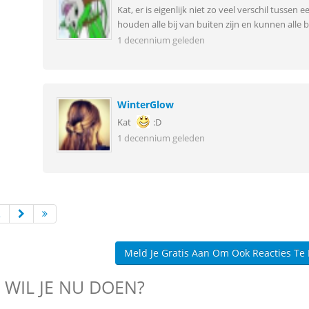
Kat, er is eigenlijk niet zo veel verschil tussen
houden alle bij van buiten zijn en kunnen alle bi
1 decennium geleden
WinterGlow
Kat
:D
1 decennium geleden
2
Meld Je Gratis Aan Om Ook Reacties Te
 WIL JE NU DOEN?