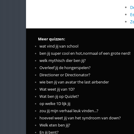
D
E
Z
Meer quizzen:
wat vind jij van school
ben jij super cool en hot,normaal of een grote nerd!
welk mythisch dier ben jij?
Overleef jij de hongerspelen?
Directioner or Directionator?
wie ben jij van avatar the last airbender
Wat weet jij van 1D?
Wat ben jij op Quizlet?
op welke 1D lijk jij
zou jij mijn verhaal leuk vinden...?
hoeveel weet jij van het syndroom van down?
Welk eten ben jij?
En jij bent?