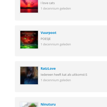
I love cats
1 decennium geleden
Vuurpoot
POESJE
1 decennium geleden
RatzLove
Iedereen heeft kat als uitkomst:S
1 decennium geleden
Ninuturu