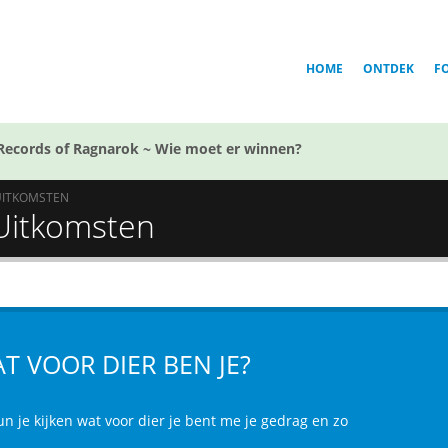
HOME
ONTDEK
F
Records of Ragnarok ~ Wie moet er winnen?
UITKOMSTEN
 Uitkomsten
T VOOR DIER BEN JE?
n je kijken wat voor dier je bent me je gedrag en zo