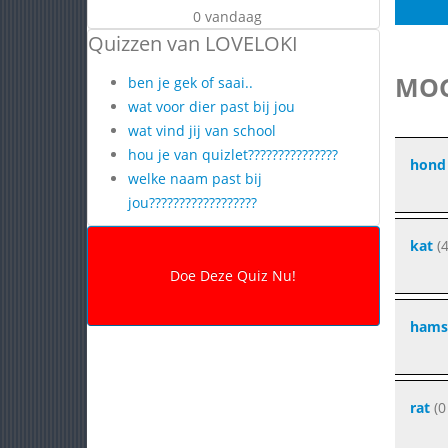
0 vandaag
Quizzen van LOVELOKI
MOG
ben je gek of saai..
wat voor dier past bij jou
wat vind jij van school
hou je van quizlet???????????????
hond
welke naam past bij
jou??????????????????
kat
(4
hams
rat
(0