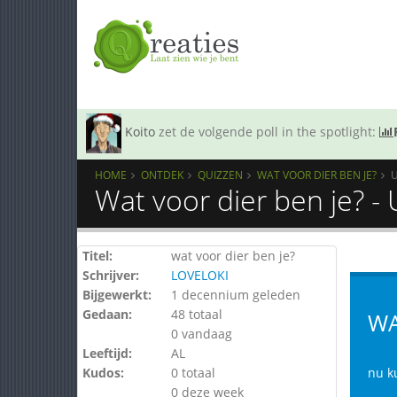
Koito
zet de volgende poll in the spotlight:
HOME
ONTDEK
QUIZZEN
WAT VOOR DIER BEN JE?
Wat voor dier ben je? -
Titel:
wat voor dier ben je?
Schrijver:
LOVELOKI
Bijgewerkt:
1 decennium geleden
Gedaan:
48 totaal
WA
0 vandaag
Leeftijd:
AL
Kudos:
0 totaal
nu ku
0 deze week