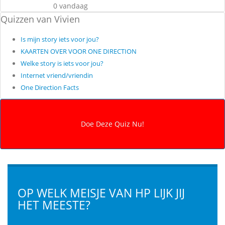
0 vandaag
Quizzen van Vivien
Is mijn story iets voor jou?
KAARTEN OVER VOOR ONE DIRECTION
Welke story is iets voor jou?
Internet vriend/vriendin
One Direction Facts
OP WELK MEISJE VAN HP LIJK JIJ
HET MEESTE?