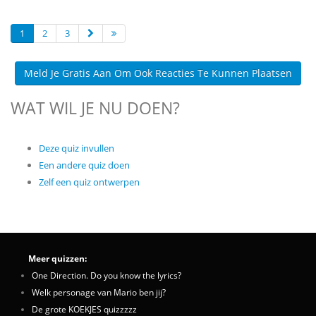
1
2
3
Meld Je Gratis Aan Om Ook Reacties Te Kunnen Plaatsen
WAT WIL JE NU DOEN?
Deze quiz invullen
Een andere quiz doen
Zelf een quiz ontwerpen
Meer quizzen:
One Direction. Do you know the lyrics?
Welk personage van Mario ben jij?
De grote KOEKJES quizzzzz