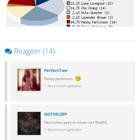
Reageer (14)
PerfectTwo
Pansy parkinson
1 decennium geleden
GOTOSLEEP
Hermolien yeey ik trouw met Ron(H)
1 decennium geleden