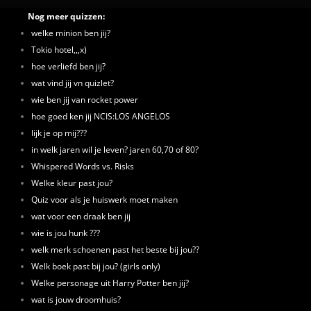
Nog meer quizzen:
welke minion ben jij?
Tokio hotel,,,x)
hoe verliefd ben jij?
wat vind jij vn quizlet?
wie ben jij van rocket power
hoe goed ken jij NCIS:LOS ANGELOS
lijk je op mij???
in welk jaren wil je leven? jaren 60,70 of 80?
Whispered Words vs. Risks
Welke kleur past jou?
Quiz voor als je huiswerk moet maken
wat voor een draak ben jij
wie is jou hunk ???
welk merk schoenen past het beste bij jou??
Welk boek past bij jou? (girls only)
Welke personage uit Harry Potter ben jij?
wat is jouw droomhuis?