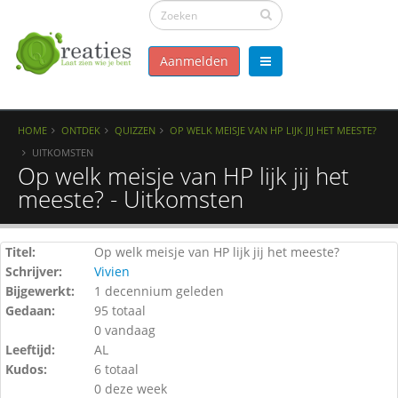
Aanmelden
HOME
ONTDEK
QUIZZEN
OP WELK MEISJE VAN HP LIJK JIJ HET MEESTE?
UITKOMSTEN
Op welk meisje van HP lijk jij het
meeste? - Uitkomsten
Titel:
Op welk meisje van HP lijk jij het meeste?
Schrijver:
Vivien
Bijgewerkt:
1 decennium geleden
Gedaan:
95 totaal
0 vandaag
Leeftijd:
AL
Kudos:
6 totaal
0 deze week