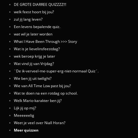
DE GROTE DIARREE QUIZZZZ!!!
welk feest hoort bij jou?
zul jij lang leven?
Een levens bepalende quiz.
wat wil je later worden
What I Have Been Through >>> Story
Wat is je lievelinsfeestdag?
wek beroep krijg je later
Wat vind jij van Vrijdag?
`De ik-verveel-me-super-erg-niet-normaal Quiz´.
Wie ben jij uit twilight?
Wie van All Time Low past bij jou?
Wat te doen na een rotdag op school.
Welk Mario-karakter ben jij?
Lijk jij op mij?
Meeeeeelig
Weet je veel over Niall Horan?
Meer quizzen