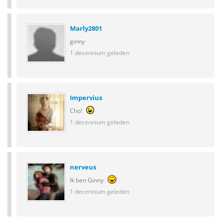
Marly2801
ginny
1 decennium geleden
Impervius
Cho!
1 decennium geleden
nerveus
Ik ben Ginny
1 decennium geleden