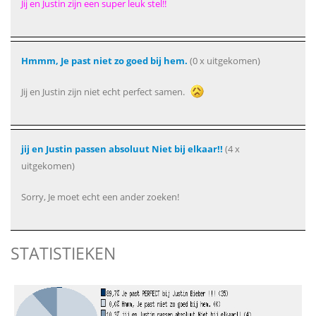
Jij en Justin zijn een super leuk stel!!
Hmmm, Je past niet zo goed bij hem.
(0 x uitgekomen)
Jij en Justin zijn niet echt perfect samen.
jij en Justin passen absoluut Niet bij elkaar!!
(4 x
uitgekomen)
Sorry, Je moet echt een ander zoeken!
STATISTIEKEN