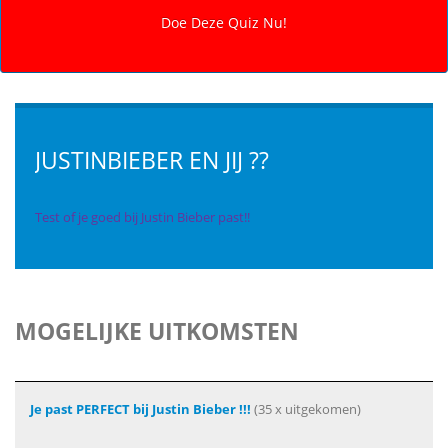
JUSTINBIEBER EN JIJ ??
Test of je goed bij Justin Bieber past!!
MOGELIJKE UITKOMSTEN
Je past PERFECT bij Justin Bieber !!!
(35 x uitgekomen)