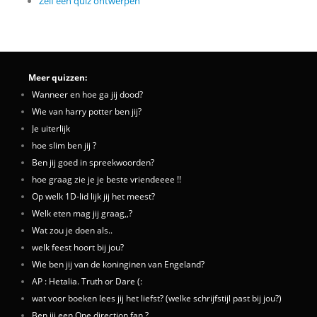
Zelf een quiz ontwerpen
Meer quizzen:
Wanneer en hoe ga jij dood?
Wie van harry potter ben jij?
Je uiterlijk
hoe slim ben jij ?
Ben jij goed in spreekwoorden?
hoe graag zie je je beste vriendeeee !!
Op welk 1D-lid lijk jij het meest?
Welk eten mag jij graag,,?
Wat zou je doen als..
welk feest hoort bij jou?
Wie ben jij van de koninginen van Engeland?
AP : Hetalia. Truth or Dare (:
wat voor boeken lees jij het liefst? (welke schrijfstijl past bij jou?)
Ben jij een One direction fan ?