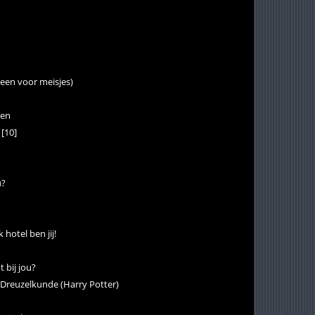
lleen voor meisjes)
nen
 [10]
u?
hotel ben jij!
 bij jou?
: Dreuzelkunde (Harry Potter)