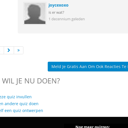
joycexoxo
is er wat?
1 decennium geleden
2
Meld Je Gratis Aan Om Ook Reacties Te
 WIL JE NU DOEN?
eze quiz invullen
en andere quiz doen
elf een quiz ontwerpen
Nog meer quizzen: