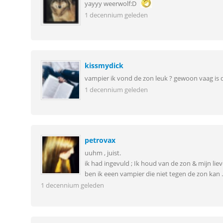
yayyy weerwolf:D
1 decennium geleden
kissmydick
vampier ik vond de zon leuk ? gewoon vaag is d
1 decennium geleden
petrovax
uuhm , juist.
ik had ingevuld ; Ik houd van de zon & mijn lieve
ben ik eeen vampier die niet tegen de zon kan .. J
1 decennium geleden