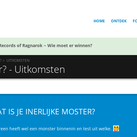
HOME
ONTDEK
F
Records of Ragnarok ~ Wie moet er winnen?
?
UITKOMSTEN
er? - Uitkomsten
T IS JE INERLIJKE MOSTER?
reen heeft wel een monster binnenin en test uit welke.