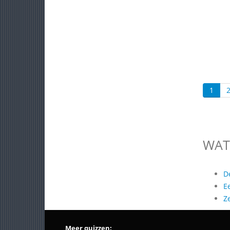
1
WAT
D
E
Z
Meer quizzen: