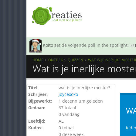
Koito
zet de volgende poll in the spotlight:
HOME
ONTDEK
QUIZZEN
WAT IS JE INERLIJKE MOSTER
Wat is je inerlijke most
Titel:
wat is je inerlijke moster?
Schrijver:
joycexoxo
Bijgewerkt:
1 decennium geleden
Gedaan:
67 totaal
WA
0 vandaag
Leeftijd:
AL
Kudos:
0 totaal
iede
0 deze week