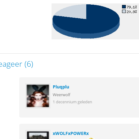
eageer (6)
Pluqplu
Weerwolf
1 decennium geleden
xWOLFxPOWERx