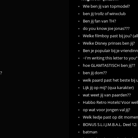
Wie ben jij van topmodel?
ben jij trollz of winxclub
Ben jij fan van TH?
do you know joe jonas???
Welke filmboy past bij jou? (a
Welke Disney prinses ben jij?
Ben je populair bij je vriendin
~I'm writing this letter to you°
hoe GLAMTASTISCH ben jij??
?
ben jij dom??
welk paard past het beste bij 
Lijk jij op mij? (qua karakter)
wat weet jij van paarden??
Habbo Retro Hotels! Voor welk 
op wat voor jongen val jij?
Welk liedje past op dit moment
BONUS S.L.I.J.M.B.A.L. Deel 12
batman