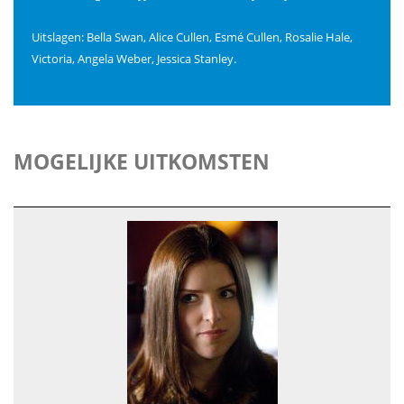
Uitslagen: Bella Swan, Alice Cullen, Esmé Cullen, Rosalie Hale,
Victoria, Angela Weber, Jessica Stanley.
MOGELIJKE UITKOMSTEN