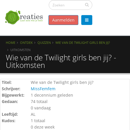
Aanmelden
HOME
ONTDEK
QUIZZEN
WIE VAN DE TWILIGHT GIRLS BEN JIJ?
UITKOMSTEN
Wie van de Twilight girls ben jij? -
Uitkomsten
Titel:
Wie van de Twilight girls ben jij?
Schrijver:
MissFemfem
Bijgewerkt:
1 decennium geleden
Gedaan:
74 totaal
0 vandaag
Leeftijd:
AL
Kudos:
1 totaal
0 deze week