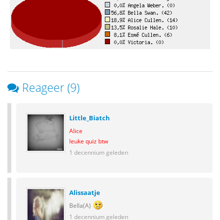
Reageer (9)
Little_Biatch
Alice
leuke quiz btw
1 decennium geleden
Alissaatje
Bella(A)
1 decennium geleden