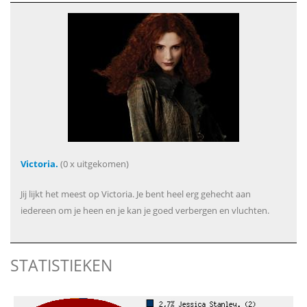
Victoria.
(0 x uitgekomen)
Jij lijkt het meest op Victoria. Je bent heel erg gehecht aan
iedereen om je heen en je kan je goed verbergen en vluchten.
STATISTIEKEN