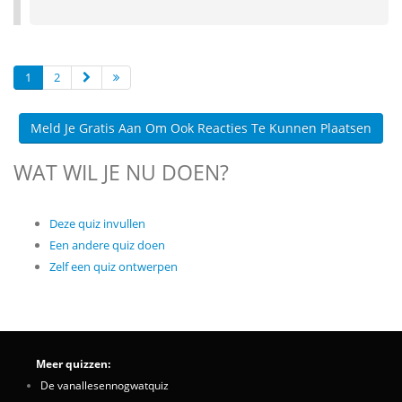
1
2
Meld Je Gratis Aan Om Ook Reacties Te Kunnen Plaatsen
WAT WIL JE NU DOEN?
Deze quiz invullen
Een andere quiz doen
Zelf een quiz ontwerpen
Meer quizzen:
De vanallesennogwatquiz