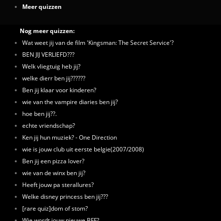
Meer quizzen
Nog meer quizzen:
Wat weet jij van de film 'Kingsman: The Secret Service'?
BEN JIJ VERLIEFD???
Welk vliegtuig heb jij?
welke dierr ben jij??????
Ben jij klaar voor kinderen?
wie van the vampire diaries ben jij?
hoe ben jij??.
echte vriendschap?
Ken jij hun muziek? - One Direction
wie is jouw club uit eerste belgie(2007/2008)
Ben jij een pizza lover?
wie van de winx ben jij?
Heeft jouw pa sterallures?
Welke disney princess ben jij???
[rare quiz]dom of stom?
Wie wordt jouw nieuwe BFF?