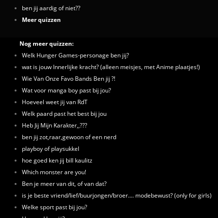
ben jij aardig of niet??
Meer quizzen
Nog meer quizzen:
Welk Hunger Games-personage ben jij?
wat is jouw Innerlijke kracht? (alleen meisjes, met Anime plaatjes!)
Wie Van Onze Favo Bands Ben jij ?!
Wat voor manga boy past bij jou?
Hoeveel weet jij van RdT
Welk paard past het best bij jou
Heb Jij Mijn Karakter,,???
ben jij zot,raar,gewoon of een nerd
playboy of playsukkel
hoe goed ken jij bill kaulitz
Which monster are you!
Ben je meer van dit, of van dat?
is je beste vriend/lief/buurjongen/broer.... modebewust? (only for girls)
Welke sport past bij jou?