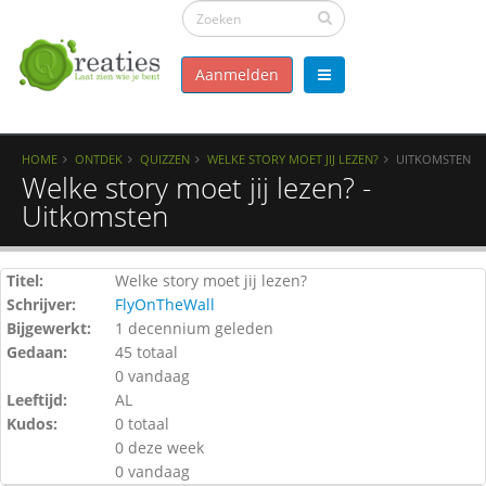
Aanmelden
HOME
ONTDEK
QUIZZEN
WELKE STORY MOET JIJ LEZEN?
UITKOMSTEN
Welke story moet jij lezen? -
Uitkomsten
Titel:
Welke story moet jij lezen?
Schrijver:
FlyOnTheWall
Bijgewerkt:
1 decennium geleden
Gedaan:
45 totaal
0 vandaag
Leeftijd:
AL
Kudos:
0 totaal
0 deze week
0 vandaag