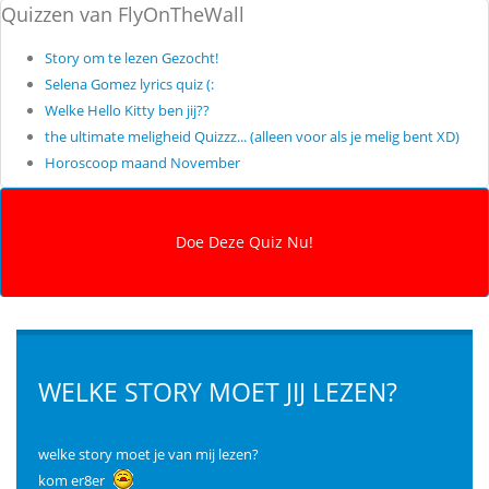
Quizzen van FlyOnTheWall
Story om te lezen Gezocht!
Selena Gomez lyrics quiz (:
Welke Hello Kitty ben jij??
the ultimate meligheid Quizzz... (alleen voor als je melig bent XD)
Horoscoop maand November
WELKE STORY MOET JIJ LEZEN?
welke story moet je van mij lezen?
kom er8er