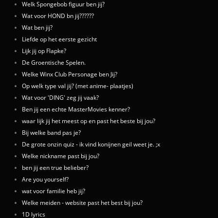
Welk Spongebob figuur ben jij?
Wat voor HOND bn jij??????
Wat ben jij?
Liefde op het eerste gezicht
Lijk jij op Flapke?
De Groentische Spelen.
Welke Winx Club Personage ben Jij?
Op welk type val jij? (met anime- plaatjes)
Wat voor 'DING' zeg jij vaak?
Ben jij een echte MasterMovies kenner?
waar lijk jij het meest op en past het beste bij jou?
Bij welke band pas je?
De grote onzin quiz - ik vind konijnen geil weet je. ;x
Welke nickname past bij jou?
ben jij een true belieber?
Are you yourself?
wat voor familie heb jij?
Welke meiden - website past het best bij jou?
1D lyrics