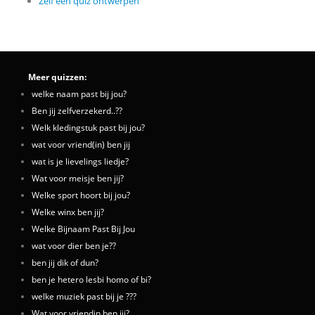
Zelf een quiz ontwerpen
Meer quizzen:
welke naam past bij jou?
Ben jij zelfverzekerd..??
Welk kledingstuk past bij jou?
wat voor vriend(in) ben jij
wat is je lievelings liedje?
Wat voor meisje ben jij?
Welke sport hoort bij jou?
Welke winx ben jij?
Welke Bijnaam Past Bij Jou
wat voor dier ben je??
ben jij dik of dun?
ben je hetero lesbi homo of bi?
welke muziek past bij je ???
Wat voor vriendin ben jij?