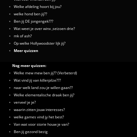
Welke afdeling hoort bij jou?
welke hond ben jij??
Ben jij DE jongengek???
Wat weet je over winx ,seizoen drie?
mk of ash?
Op welke Hollywoodster lijk jij?
Meer quizzen
Nog meer quizzen:
Welke mew mew ben jij?? (Verbeterd)
Wat vind jij van killerpilze???
naar welk land zou je willen gaan??
Welke elementalische draak ben jij?
verveel je je?
waarin zitten jouw interesses?
welke games vind jy het best?
Van wat voor storie houw je van?
Ben jij gezond bezig