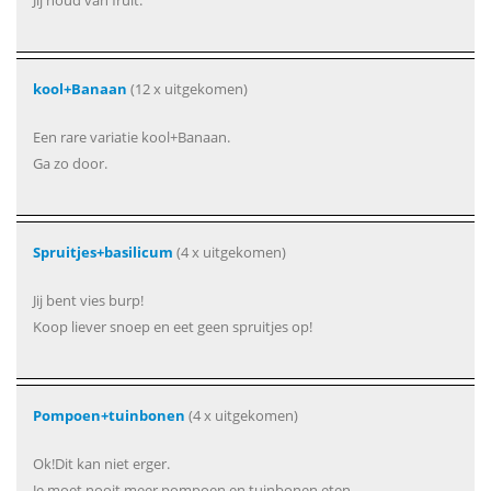
Jij houd van fruit.
kool+Banaan
(12 x uitgekomen)
Een rare variatie kool+Banaan.
Ga zo door.
Spruitjes+basilicum
(4 x uitgekomen)
Jij bent vies burp!
Koop liever snoep en eet geen spruitjes op!
Pompoen+tuinbonen
(4 x uitgekomen)
Ok!Dit kan niet erger.
Je moet nooit meer pompoen en tuinbonen eten.