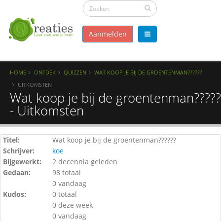
Aanmelden
HOME
ONTDEK
QUIZZEN
WAT KOOP JE BIJ DE GROENTENMAN??????
UITKOMSTEN
Wat koop je bij de groentenman?????
- Uitkomsten
Titel:
Wat koop je bij de groentenman??????
Schrijver:
koe
Bijgewerkt:
2 decennia geleden
Gedaan:
98 totaal
0 vandaag
Kudos:
0 totaal
0 deze week
0 vandaag