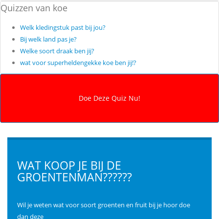
Quizzen van koe
Welk kledingstuk past bij jou?
Bij welk land pas je?
Welke soort draak ben jij?
wat voor superheldengekke koe ben jij!?
WAT KOOP JE BIJ DE
GROENTENMAN??????
Wil je weten wat voor soort groenten en fruit bij je hoor doe
dan deze