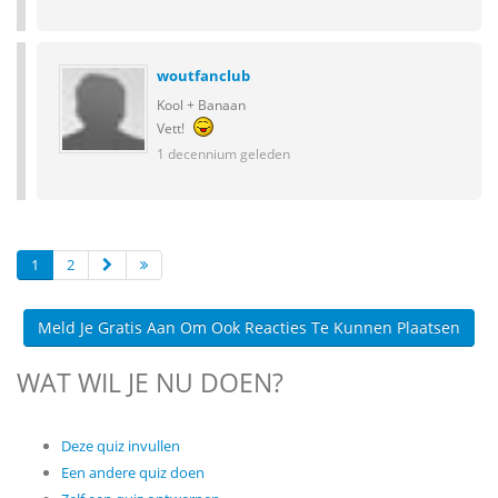
woutfanclub
Kool + Banaan
Vett!
1 decennium geleden
1
2
Meld Je Gratis Aan Om Ook Reacties Te Kunnen Plaatsen
WAT WIL JE NU DOEN?
Deze quiz invullen
Een andere quiz doen