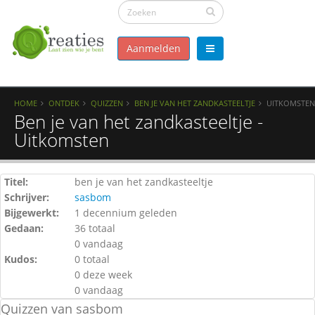
Aanmelden
HOME
ONTDEK
QUIZZEN
BEN JE VAN HET ZANDKASTEELTJE
UITKOMSTEN
Ben je van het zandkasteeltje -
Uitkomsten
Titel:
ben je van het zandkasteeltje
Schrijver:
sasbom
Bijgewerkt:
1 decennium geleden
Gedaan:
36 totaal
0 vandaag
Kudos:
0 totaal
0 deze week
0 vandaag
Quizzen van sasbom