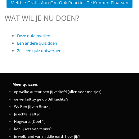
Meld Je Gratis Aan Om Ook Reacties Te Kunnen Plaatsen
WAT WIL JE NU DOEN?
Deze quiz invullen
Een andere quiz doen
Zelf een quiz ontwerpen
Meer quizzen:
op welke auteur ben jij verliefd (allen voor meisjes)
oe verlieft zy ge up Bill Kaulitz??
Wy Ben jij van Bratz ,
Je echte leeftijd
Hogwarts [Deel 1]
Ken jij iets van tennis?
in welk land van middle earth hoor jij??