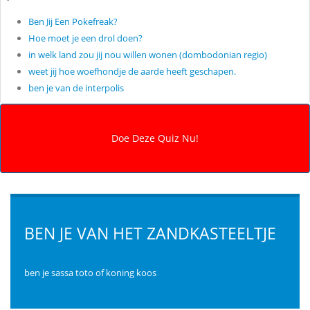
Ben Jij Een Pokefreak?
Hoe moet je een drol doen?
in welk land zou jij nou willen wonen (dombodonian regio)
weet jij hoe woefhondje de aarde heeft geschapen.
ben je van de interpolis
BEN JE VAN HET ZANDKASTEELTJE
ben je sassa toto of koning koos