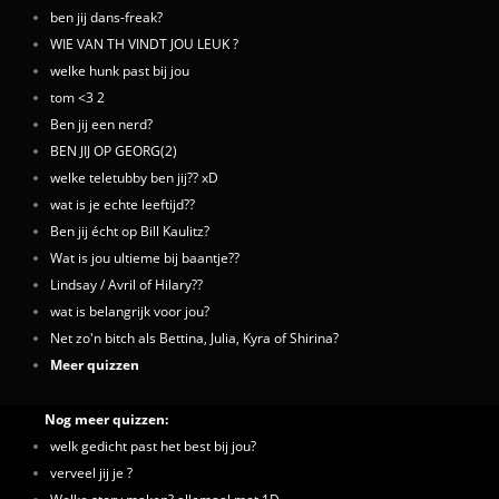
ben jij dans-freak?
WIE VAN TH VINDT JOU LEUK ?
welke hunk past bij jou
tom <3 2
Ben jij een nerd?
BEN JIJ OP GEORG(2)
welke teletubby ben jij?? xD
wat is je echte leeftijd??
Ben jij écht op Bill Kaulitz?
Wat is jou ultieme bij baantje??
Lindsay / Avril of Hilary??
wat is belangrijk voor jou?
Net zo'n bitch als Bettina, Julia, Kyra of Shirina?
Meer quizzen
Nog meer quizzen:
welk gedicht past het best bij jou?
verveel jij je ?