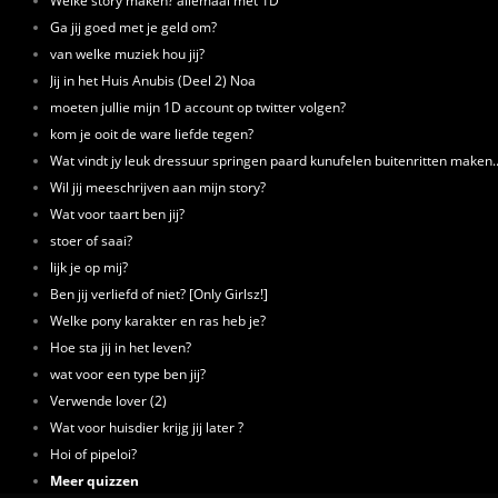
Welke story maken? allemaal met 1D
Ga jij goed met je geld om?
van welke muziek hou jij?
Jij in het Huis Anubis (Deel 2) Noa
moeten jullie mijn 1D account op twitter volgen?
kom je ooit de ware liefde tegen?
Wat vindt jy leuk dressuur springen paard kunufelen buitenritten maken..
Wil jij meeschrijven aan mijn story?
Wat voor taart ben jij?
stoer of saai?
lijk je op mij?
Ben jij verliefd of niet? [Only Girlsz!]
Welke pony karakter en ras heb je?
Hoe sta jij in het leven?
wat voor een type ben jij?
Verwende lover (2)
Wat voor huisdier krijg jij later ?
Hoi of pipeloi?
Meer quizzen