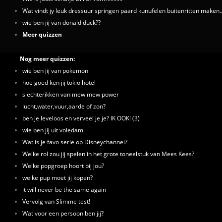
Wat vindt jy leuk dressuur springen paard kunufelen buitenritten maken..
wie ben jij van donald duck??
Meer quizzen
Nog meer quizzen:
wie ben jij van pokemon
hoe goed ken jij tokio hotel
slechterikken van mew mew power
lucht,water,vuur,aarde of zon?
ben je leveloos en verveel je je? IK OOK! (3)
wie ben jij uit voledam
Wat is je favo serie op Disneychannel?
Welke rol zou jij spelen in het grote toneelstuk van Mees Kees?
Welke popgroep hoort bij jou?
welke pup moet jij kopen?
it will never be the same again
Vervolg van Slimme test!
Wat voor een persoon ben jij?