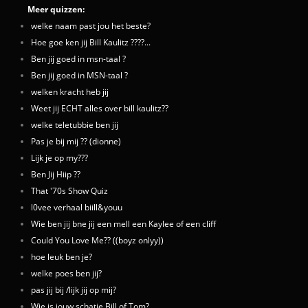
Meer quizzen:
welke naam past jou het beste?
Hoe goe ken jij Bill Kaulitz ????...
Ben jij goed in msn-taal ?
Ben jij goed in MSN-taal ?
welken kracht heb jij
Weet jij ECHT alles over bill kaulitz??
welke teletubbie ben jij
Pas je bij mij ?? (dionne)
Lijk je op my???
Ben Jij Hiip ??
That '70s Show Quiz
l0vee verhaal biill&youu
Wie ben jij bne jij een mell een Kaylee of een cliff
Could You Love Me?? ((boyz onlyy))
hoe leuk ben je?
welke poes ben jij?
pas jij bij /lijk jij op mij?
Wie is jouw schatje Bill of Tom?..........