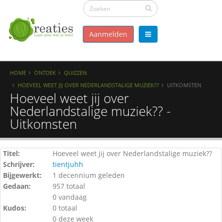
Aanmelden
HOME
ONTDEK
QUIZZEN
HOEVEEL WEET JIJ OVER NEDERLANDSTALIGE MUZIEK??
UITKOMSTEN
Hoeveel weet jij over
Nederlandstalige muziek?? -
Uitkomsten
Titel:
Hoeveel weet jij over Nederlandstalige muziek??
Schrijver:
tientjuhh
Bijgewerkt:
1 decennium geleden
Gedaan:
957 totaal
0 vandaag
Kudos:
0 totaal
0 deze week