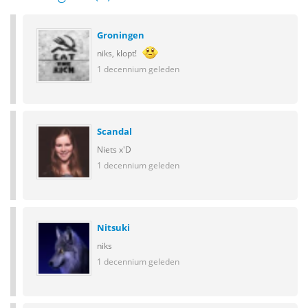
Groningen
niks, klopt!
1 decennium geleden
Scandal
Niets x'D
1 decennium geleden
Nitsuki
niks
1 decennium geleden