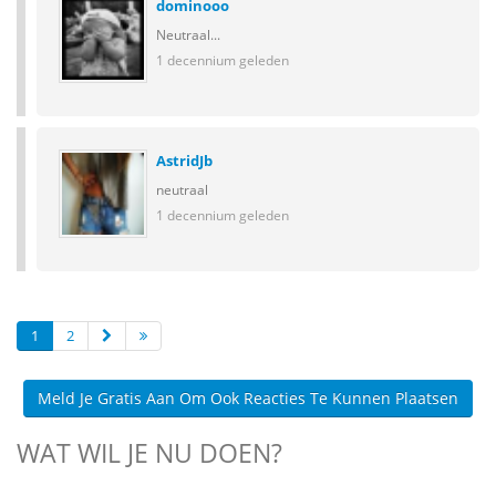
dominooo
Neutraal...
1 decennium geleden
AstridJb
neutraal
1 decennium geleden
1
2
Meld Je Gratis Aan Om Ook Reacties Te Kunnen Plaatsen
WAT WIL JE NU DOEN?