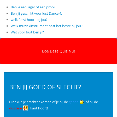
Ben je een jager of een prooi.
Ben jij geschikt voor Just Dance 4.
welk feest hoort bij jou?
Welk muziekinstrument past het beste bij jou?
Wat voor fruit ben jij?
BEN JIJ GOED OF SLECHT?
Hier kun je erachter komen of je bij de
goede
of bij de
duistere
kant hoort!