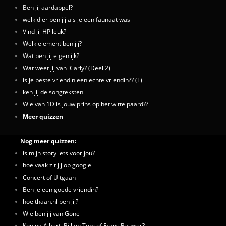
Ben jij aardappel?
welk dier ben jij als je een faunaat was
Vind jij HP leuk?
Welk element ben jij?
Wat ben jij eigenlijk?
Wat weet jij van iCarly? (Deel 2)
is je beste vriendin een echte vriendin?? (L)
ken jij de songteksten
Wie van 1D is jouw prins op het witte paard??
Meer quizzen
Nog meer quizzen:
is mijn story iets voor jou?
hoe vaak zit jij op google
Concert of Uitgaan
Ben je een goede vriendin?
hoe thaan.nl ben jij?
Wie ben jij van Gone
Koning Albert, Bill en Tom of Frans Bauwer?