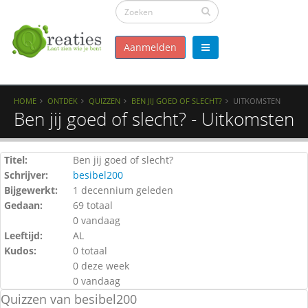
Aanmelden
HOME
ONTDEK
QUIZZEN
BEN JIJ GOED OF SLECHT?
UITKOMSTEN
Ben jij goed of slecht? - Uitkomsten
Titel:
Ben jij goed of slecht?
Schrijver:
besibel200
Bijgewerkt:
1 decennium geleden
Gedaan:
69 totaal
0 vandaag
Leeftijd:
AL
Kudos:
0 totaal
0 deze week
0 vandaag
Quizzen van besibel200