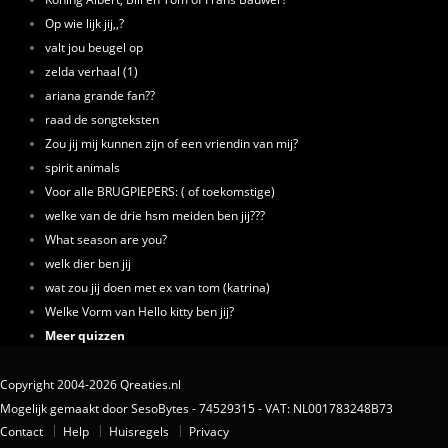
Op wie lijk jij,,?
valt jou beugel op
zelda verhaal (1)
ariana grande fan??
raad de songteksten
Zou jij mij kunnen zijn of een vriendin van mij?
spirit animals
Voor alle BRUGPIEPERS: ( of toekomstige)
welke van de drie hsm meiden ben jij???
What season are you?
welk dier ben jij
wat zou jij doen met ex van tom (katrina)
Welke Vorm van Hello kitty ben jij?
Meer quizzen
Copyright 2004-2026 Qreaties.nl
Mogelijk gemaakt door SesoBytes - 74529315 - VAT: NL001783248B73
Contact
Help
Huisregels
Privacy