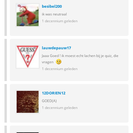
besibel200
ik was neutraal
1 decennium geleden
lauwdepauw17
Jaaa Goed ! ik moest echt lachen bij je quiz, die
vragen
1 decennium geleden
12DORIEN12
GOED(A)
1 decennium geleden