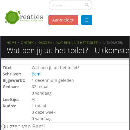
Aanmelden
HOME
ONTDEK
QUIZZEN
WAT BEN JIJ UIT HET TOILET?
UITKOMSTEN
Wat ben jij uit het toilet? - Uitkomst
Titel:
Wat ben jij uit het toilet?
Schrijver:
Bami
Bijgewerkt:
1 decennium geleden
Gedaan:
62 totaal
0 vandaag
Leeftijd:
AL
Kudos:
1 totaal
0 deze week
0 vandaag
Quizzen van Bami