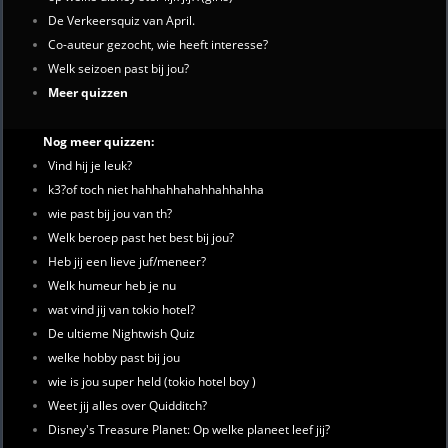
De Verkeersquiz van April.
Co-auteur gezocht, wie heeft interesse?
Welk seizoen past bij jou?
Meer quizzen
Nog meer quizzen:
Vind hij je leuk?
k3?of toch niet hahhahhahahhahhahha
wie past bij jou van th?
Welk beroep past het best bij jou?
Heb jij een lieve juf/meneer?
Welk humeur heb je nu
wat vind jij van tokio hotel?
De ultieme Nightwish Quiz
welke hobby past bij jou
wie is jou super held (tokio hotel boy )
Weet jij alles over Quidditch?
Disney's Treasure Planet: Op welke planeet leef jij?