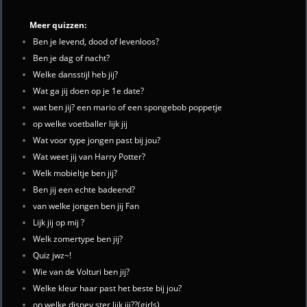
Meer quizzen:
Ben je levend, dood of levenloos?
Ben je dag of nacht?
Welke dansstijl heb jij?
Wat ga jij doen op je 1e date?
wat ben jij? een mario of een spongebob poppetje
op welke voetballer lijk jij
Wat voor type jongen past bij jou?
Wat weet jij van Harry Potter?
Welk mobieltje ben jij?
Ben jij een echte badeend?
van welke jongen ben jij Fan
Lijk jij op mij ?
Welk zomertype ben jij?
Quiz jwz~!
Wie van de Volturi ben jij?
Welke kleur haar past het beste bij jou?
op welke disney ster lijk jij??(girls)