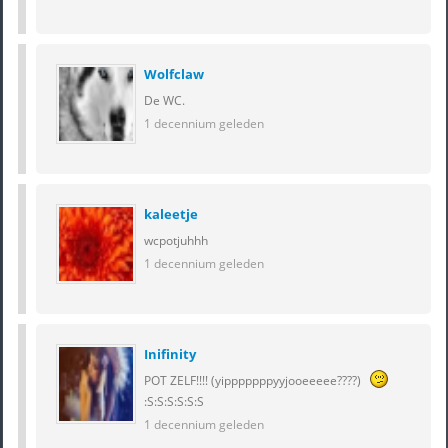
Wolfclaw
De WC.
1 decennium geleden
kaleetje
wcpotjuhhh
1 decennium geleden
Inifinity
POT ZELF!!!! (yipppppppyyjooeeeee????)
:S:S:S:S:S:S
1 decennium geleden