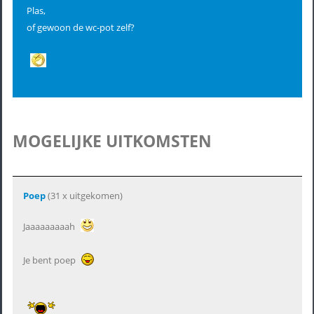
Plas,
of gewoon de wc-pot zelf?
MOGELIJKE UITKOMSTEN
Poep
(31 x uitgekomen)
Jaaaaaaaaah
Je bent poep