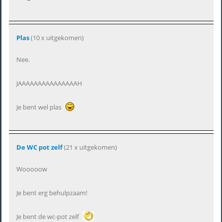
Plas
(10 x uitgekomen)
Nee.
JAAAAAAAAAAAAAAAH
Je bent wel plas
De WC pot zelf
(21 x uitgekomen)
Wooooow
Je bent erg behulpzaam!
Je bent de wc-pot zelf