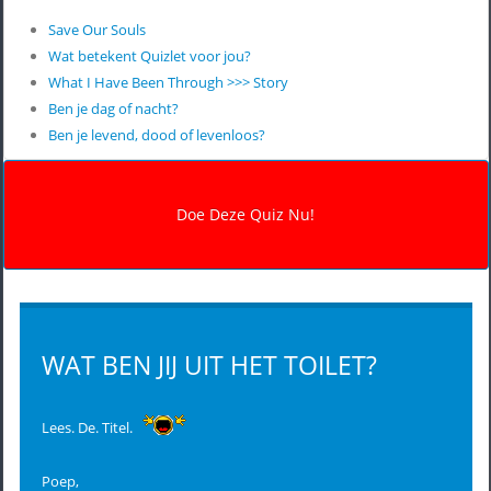
Save Our Souls
Wat betekent Quizlet voor jou?
What I Have Been Through >>> Story
Ben je dag of nacht?
Ben je levend, dood of levenloos?
WAT BEN JIJ UIT HET TOILET?
Lees. De. Titel.
Poep,