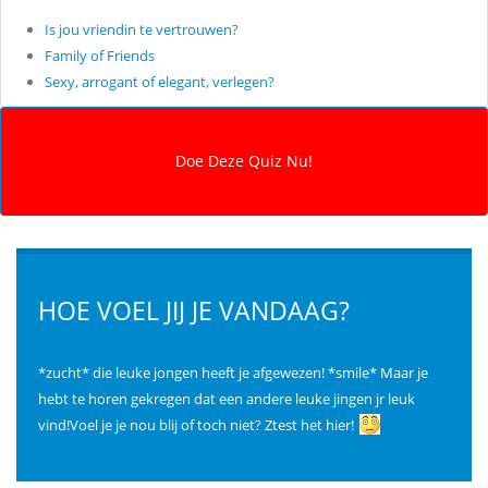
Is jou vriendin te vertrouwen?
Family of Friends
Sexy, arrogant of elegant, verlegen?
HOE VOEL JIJ JE VANDAAG?
*zucht* die leuke jongen heeft je afgewezen! *smile* Maar je
hebt te horen gekregen dat een andere leuke jingen jr leuk
vind!Voel je je nou blij of toch niet? Ztest het hier!