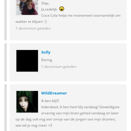
Slap..
Ja,redelijk
Coca Cola helpt me momenteel voornamelijk om
wakker te blijven :']
1 decennium geleden
Sully
Boring.
1 decennium geleden
WildDreamer
Ik ben blij!!!
Inderdaad, ik ben heel blij vandaag! Geweldigste
ervaring van mijn leven gehad vandaag en later
op de dag ook nog een smsje van de jongen van mijn dromen,
wat wil je nog meer <3