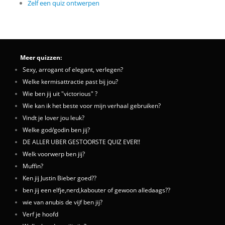
Zelf een quiz ontwerpen
Meer quizzen:
Sexy, arrogant of elegant, verlegen?
Welke kermisattractie past bij jou?
Wie ben jij uit "victorious" ?
Wie kan ik het beste voor mijn verhaal gebruiken?
Vindt je lover jou leuk?
Welke god/godin ben jij?
DE ALLER UBER GESTOORSTE QUIZ EVER!!
Welk voorwerp ben jij?
Muffin?
Ken jij Justin Bieber goed??
ben jij een elfje,nerd,kabouter of gewoon alledaags??
wie van anubis de vijf ben jij?
Verf je hoofd