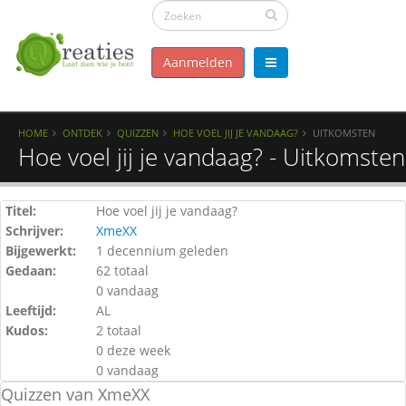
Aanmelden
HOME
ONTDEK
QUIZZEN
HOE VOEL JIJ JE VANDAAG?
UITKOMSTEN
Hoe voel jij je vandaag? - Uitkomsten
Titel:
Hoe voel jij je vandaag?
Schrijver:
XmeXX
Bijgewerkt:
1 decennium geleden
Gedaan:
62 totaal
0 vandaag
Leeftijd:
AL
Kudos:
2 totaal
0 deze week
0 vandaag
Quizzen van XmeXX