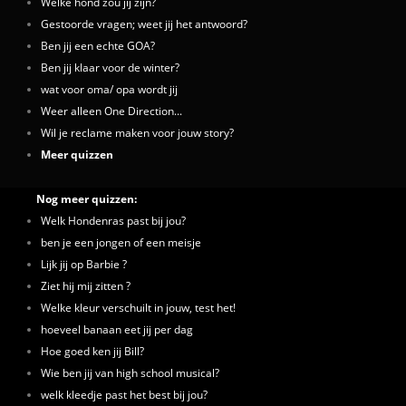
Welke hond zou jij zijn?
Gestoorde vragen; weet jij het antwoord?
Ben jij een echte GOA?
Ben jij klaar voor de winter?
wat voor oma/ opa wordt jij
Weer alleen One Direction...
Wil je reclame maken voor jouw story?
Meer quizzen
Nog meer quizzen:
Welk Hondenras past bij jou?
ben je een jongen of een meisje
Lijk jij op Barbie ?
Ziet hij mij zitten ?
Welke kleur verschuilt in jouw, test het!
hoeveel banaan eet jij per dag
Hoe goed ken jij Bill?
Wie ben jij van high school musical?
welk kleedje past het best bij jou?