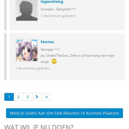
Hypnotising
Vampier. Oehyeah! ^^
1 decennium geleden
Fennec
Vampier ^-^
ps, UnderTheSea, Seth is al heel lang van mijn
zusje
1 decennium geleden
1
2
3
Meld Je Gratis Aan Om Ook Reacties Te Kunnen Plaatsen
WAT WIL JE NU DOEN?