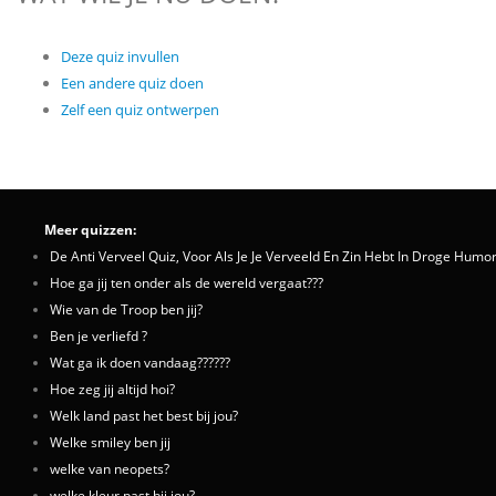
Deze quiz invullen
Een andere quiz doen
Zelf een quiz ontwerpen
Meer quizzen:
De Anti Verveel Quiz, Voor Als Je Je Verveeld En Zin Hebt In Droge Humo
Hoe ga jij ten onder als de wereld vergaat???
Wie van de Troop ben jij?
Ben je verliefd ?
Wat ga ik doen vandaag??????
Hoe zeg jij altijd hoi?
Welk land past het best bij jou?
Welke smiley ben jij
welke van neopets?
welke kleur past bij jou?