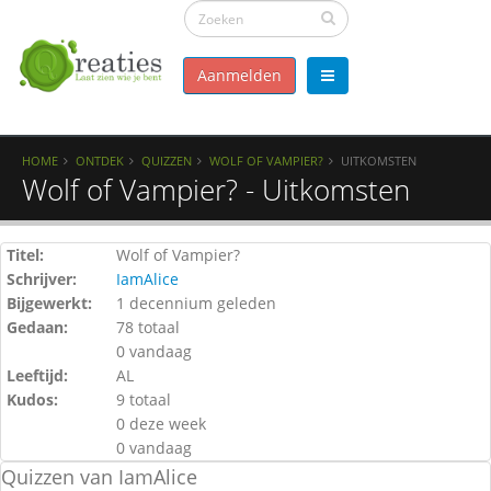
Aanmelden
HOME
ONTDEK
QUIZZEN
WOLF OF VAMPIER?
UITKOMSTEN
Wolf of Vampier? - Uitkomsten
Titel:
Wolf of Vampier?
Schrijver:
IamAlice
Bijgewerkt:
1 decennium geleden
Gedaan:
78 totaal
0 vandaag
Leeftijd:
AL
Kudos:
9 totaal
0 deze week
0 vandaag
Quizzen van IamAlice