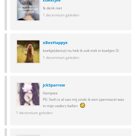
Elsketjee
Ik denk niet
1 decennium geleden
xBexHappyx
koekje(dance) nu heb ik ook trek in koekjes O:
1 decennium geleden
JckSparrow
Vampiee
PS: Seth is al van mij sinds ik een spermacel was
in mijn vaders ballen
1 decennium geleden