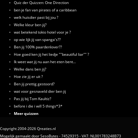
Quiz der Quizzen: One Direction
ben je fan van pirates of a caribbean
welk huisdier past bij jou ?
Welke kleur ben jij?
wat betekend tokio hotel voor je ?
op wie lijk jij van spanga's??
Ben jij 100% paardenlover??
Hoe goed ken jij het liedje ""beautiful liar"" ?
Ik weet wat jij nu aan het eten bent...
Welke dans ben jij?
Hoe zie jij er uit ?
Ben jij prettig gestoord?
wat voor gesnaveld dier ben jij
Pas jij bij Tom Kaultiz?
before i die i will 5 things*3*
Meer quizzen
Copyright 2004-2026 Qreaties.nl
Mogelijk gemaakt door SesoBytes - 74529315 - VAT: NL001783248B73