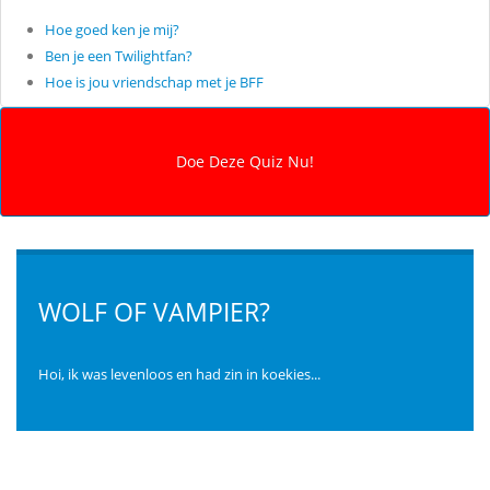
Hoe goed ken je mij?
Ben je een Twilightfan?
Hoe is jou vriendschap met je BFF
WOLF OF VAMPIER?
Hoi, ik was levenloos en had zin in koekies...