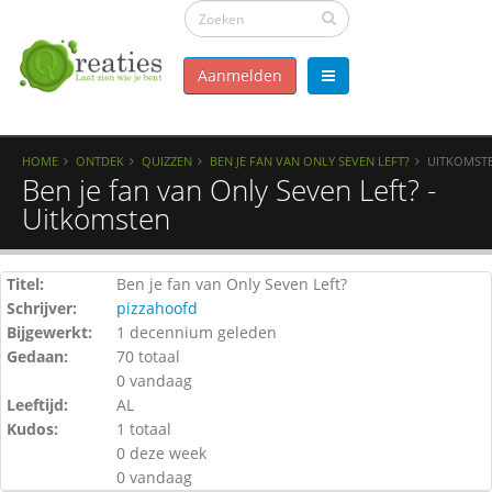
Aanmelden
HOME
ONTDEK
QUIZZEN
BEN JE FAN VAN ONLY SEVEN LEFT?
UITKOMST
Ben je fan van Only Seven Left? -
Uitkomsten
Titel:
Ben je fan van Only Seven Left?
Schrijver:
pizzahoofd
Bijgewerkt:
1 decennium geleden
Gedaan:
70 totaal
0 vandaag
Leeftijd:
AL
Kudos:
1 totaal
0 deze week
0 vandaag