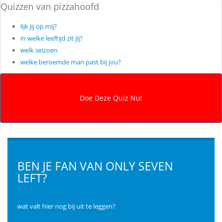
Quizzen van pizzahoofd
lijk jij op mij?
in welke leeftijd zit jij?
welk seizoen
welke beroemde man past bij jou?
BEN JE FAN VAN ONLY SEVEN
LEFT?
wat valt hier nog bij uit te leggen?