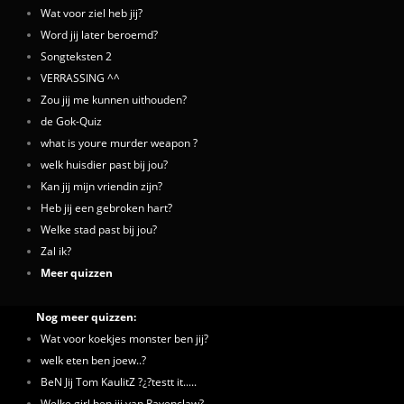
Wat voor ziel heb jij?
Word jij later beroemd?
Songteksten 2
VERRASSING ^^
Zou jij me kunnen uithouden?
de Gok-Quiz
what is youre murder weapon ?
welk huisdier past bij jou?
Kan jij mijn vriendin zijn?
Heb jij een gebroken hart?
Welke stad past bij jou?
Zal ik?
Meer quizzen
Nog meer quizzen:
Wat voor koekjes monster ben jij?
welk eten ben joew..?
BeN Jij Tom KaulitZ ?¿?testt it.....
Welke girl ben jij van Ravenclaw?