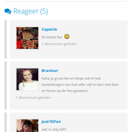
Reageer (5)
Capsicle
Grootste fan
1 decennium geleden
Braviour
haha ja groot fan en klopt ook ik heb
hantekenigen van hun aller vijf en ben met bart
en hinne op de foto geweest
1 decennium geleden
Just1DFan
wat is only left?