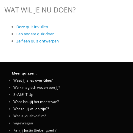
WAT WIL JE NU DOEN?
Deze quiz invullen
Een andere quiz doen
Zelf een quiz ontwerpen
Meer quizzen:
Weet jij alles over Glee?
Welk magisch wezen ben jij?
ShAkE iT Up
Waar hou jij het meest van?
Wat zal jij willen zijn??
Wat is jou favo film?
vagevragen
Ken jij Justin Bieber goed ?