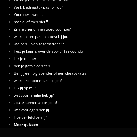
Welk kledingstuk past bij jou?
Youtuber Tweets
mobiel of toch niet !!
Zijn je vriendinnen goed voor jou?
welke naam past het best bij jou
wie ben jij van sesamstraat ??
Test je kennis over de sport ''Taekwondo''
Lijk je op me?
ben je gothic of niet?¿
Ben jij een big spender of een cheapskate?
welke trombone past bij jou?
Lijk jij op mij?
wat voor familie heb jij?
zou je kunnen autorijden?
wat voor ogen heb jij?
Hoe verliefd ben jij?
Meer quizzen