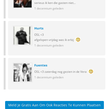
serieus ik ken die gasten niet...
1 decennium geleden
Hurts
OSL <3
afgelopen vrijdag was ik erbij
1 decennium geleden
Fuentes
OSL <3 zaterdag nog gezien in de Vera
1 decennium geleden
Meld Je Gratis Aan Om Ook Reacties Te Kunnen Plaatsen