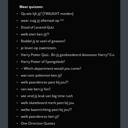
Meer quizzen:
Op wie lijk jij? [TWILIGHT meiden]
waar zuig jij allemaal op ^^
Dood of Levend-Quiz
welk eten ben jij??
Roddel jij te veel of gewoon?
je leven op zweinstein.
Harry Potter Quiz.. Bn jij geobsedeerd doooooor Harry? 0.o
Harry Potter of Spongebob?
~ Which department would you come?
wat voor pokemon ben jij?
welk paardenras past bij jou??
van wie ben jy fan?
wie vind jij leuk van big time rush
welk skateboard merk past bij jou
welke baanrichting past bij jou??
welk paardenras ben jij?
One Direction Quotes