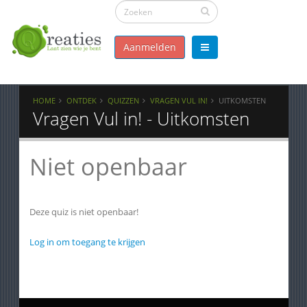
Aanmelden
HOME
ONTDEK
QUIZZEN
VRAGEN VUL IN!
UITKOMSTEN
Vragen Vul in! - Uitkomsten
Niet openbaar
Deze quiz is niet openbaar!
Log in om toegang te krijgen