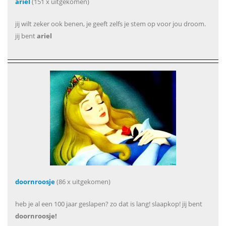
ariel
(151 x uitgekomen)
jij wilt zeker ook benen, je geeft zelfs je stem op voor jou droom.
jij bent
ariel
doornroosje
(86 x uitgekomen)
heb je al een 100 jaar geslapen? zo dat is lang! slaapkop! jij bent
doornroosje!