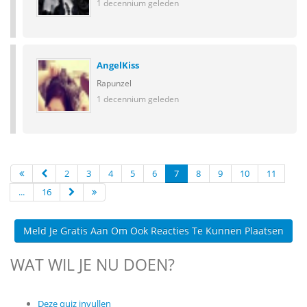
1 decennium geleden
AngelKiss
Rapunzel
1 decennium geleden
2
3
4
5
6
7
8
9
10
11
...
16
Meld Je Gratis Aan Om Ook Reacties Te Kunnen Plaatsen
WAT WIL JE NU DOEN?
Deze quiz invullen