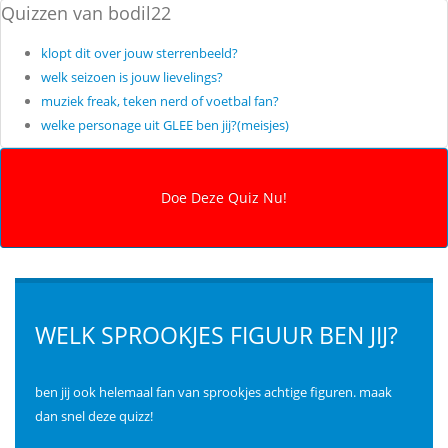
Quizzen van bodil22
klopt dit over jouw sterrenbeeld?
welk seizoen is jouw lievelings?
muziek freak, teken nerd of voetbal fan?
welke personage uit GLEE ben jij?(meisjes)
WELK SPROOKJES FIGUUR BEN JIJ?
ben jij ook helemaal fan van sprookjes achtige figuren. maak
dan snel deze quizz!