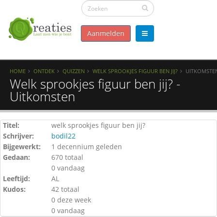
Aanmelden
HOME
ONTDEK
QUIZZEN
WELK SPROOKJES FIGUUR BEN JIJ?
UITKOMSTE
Welk sprookjes figuur ben jij? -
Uitkomsten
Titel:
welk sprookjes figuur ben jij?
Schrijver:
bodil22
Bijgewerkt:
1 decennium geleden
Gedaan:
670 totaal
0 vandaag
Leeftijd:
AL
Kudos:
42 totaal
0 deze week
0 vandaag