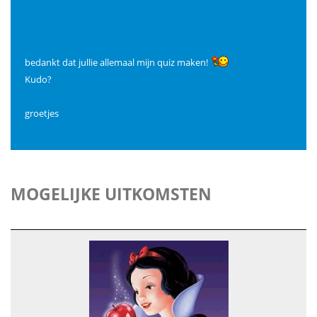
bedankt dat jullie allemaal mijn quiz maken!
Kudo?
groetjes
MOGELIJKE UITKOMSTEN