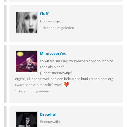
Fluff
Doornroosje (:
1 decennium geleden
MimiLovesYou
zo wit als sneeuw, zo zwart als ebbehout en zo
rood als bloed?
jij bent sneeuwwitje!
eigenlijk klopt dat wel, heb een hele bleke huid en heb heel erg
zwart haar van mezelf(flower)
1 decennium geleden
Dreadful
Sneeuwwitje.