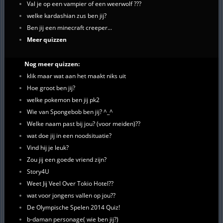
Val je op een vampier of een weerwolf ???
welke kardashian zus ben jij?
Ben jij een minecraft creeper...
Meer quizzen
Nog meer quizzen:
klik maar wat aan het maakt niks uit
Hoe groot ben jij?
welke pokemon ben jij pk2
Wie van Spongebob ben jij? ^_^
Welke naam past bij jou? (voor meiden)??
wat doe jij in een noodsituatie?
Vind hij je leuk?
Zou jij een goede vriend zijn?
Story4U
Weet Jij Veel Over Tokio Hotel??
wat voor jongens vallen op jou??
De Olympische Spelen 2014 Quiz!
b-daman personage( wie ben jij?)