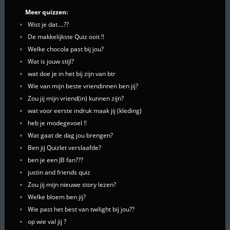
Meer quizzen:
Wist je dat....??
De makkelijkste Quiz ooit !!
Welke chocola past bij jou?
Wat is jouw stijl?
wat doe je in het bij zijn van btr
Wie van mijn beste vriendinnen ben jij?
Zou jij mijn vriend(in) kunnen zijn?
wat voor eerste indruk maak jij (kleding)
heb je modegevoel !!
Wat gaat de dag jou brengen?
Ben jij Quizlet verslaafde?
ben je een JB fan???
justin and friends quiz
Zou jij mijn nieuwe story lezen?
Welke bloem ben jij?
Wie past het best van twilight bij jou??
op wie val jij ?