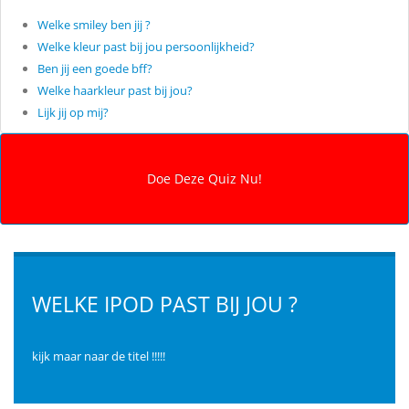
Welke smiley ben jij ?
Welke kleur past bij jou persoonlijkheid?
Ben jij een goede bff?
Welke haarkleur past bij jou?
Lijk jij op mij?
WELKE IPOD PAST BIJ JOU ?
kijk maar naar de titel !!!!!