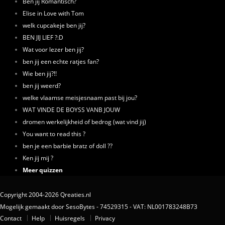
Ben jij Romantisch?
Elise in Love with Tom
welk cupcakeje ben jij?
BEN JIJ LIEF ?:D
Wat voor lezer ben jij?
ben jij een echte ratjes fan?
Wie ben jij?!!
ben jij weerd?
welke vlaamse meisjesnaam past bij jou?
WAT VINDE DE BOYSS VANB JOUW
dromen werkelijkheid of bedrog (wat vind jij)
You want to read this ?
ben je een barbie bratz of doll ??
Ken jij mij ?
Meer quizzen
Copyright 2004-2026 Qreaties.nl
Mogelijk gemaakt door SesoBytes - 74529315 - VAT: NL001783248B73
Contact
Help
Huisregels
Privacy