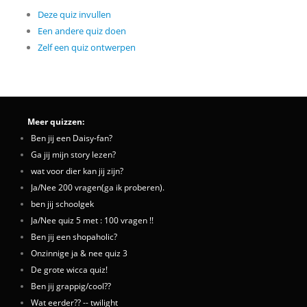
Deze quiz invullen
Een andere quiz doen
Zelf een quiz ontwerpen
Meer quizzen:
Ben jij een Daisy-fan?
Ga jij mijn story lezen?
wat voor dier kan jij zijn?
Ja/Nee 200 vragen(ga ik proberen).
ben jij schoolgek
Ja/Nee quiz 5 met : 100 vragen !!
Ben jij een shopaholic?
Onzinnige ja & nee quiz 3
De grote wicca quiz!
Ben jij grappig/cool??
Wat eerder?? -- twilight