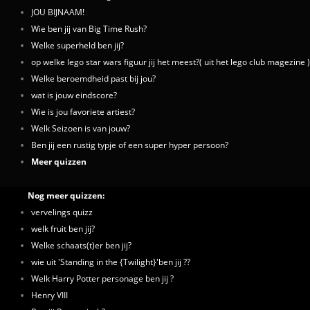
JOU BIJNAAM!
Wie ben jij van Big Time Rush?
Welke superheld ben jij?
op welke lego star wars figuur jij het meest?( uit het lego club magezine )
Welke beroemdheid past bij jou?
wat is jouw eindscore?
Wie is jou favoriete artiest?
Welk Seizoen is van jouw?
Ben jij een rustig typje of een super hyper persoon?
Meer quizzen
Nog meer quizzen:
vervelings quizz
welk fruit ben jij?
Welke schaats(t)er ben jij?
wie uit 'Standing in the {Twilight}'ben jij ??
Welk Harry Potter personage ben jij ?
Henry VIII