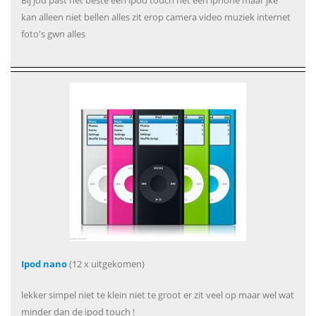
Bij jou past het beste een ipod touch net een iphone maar jke
kan alleen niet bellen alles zit erop camera video muziek internet
foto's gwn alles
Ipod nano
(12 x uitgekomen)
lekker simpel niet te klein niet te groot er zit veel op maar wel wat
minder dan de ipod touch !