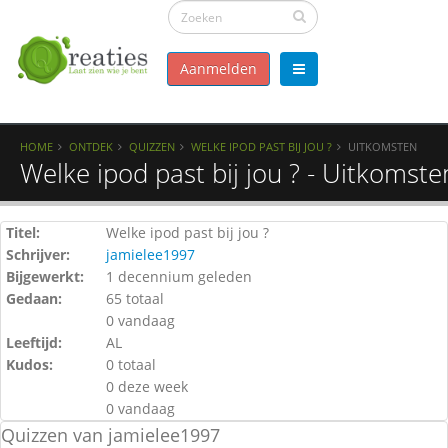
Aanmelden
HOME
ONTDEK
QUIZZEN
WELKE IPOD PAST BIJ JOU ?
UITKOMSTEN
Welke ipod past bij jou ? - Uitkomste
Titel:
Welke ipod past bij jou ?
Schrijver:
jamielee1997
Bijgewerkt:
1 decennium geleden
Gedaan:
65 totaal
0 vandaag
Leeftijd:
AL
Kudos:
0 totaal
0 deze week
0 vandaag
Quizzen van jamielee1997