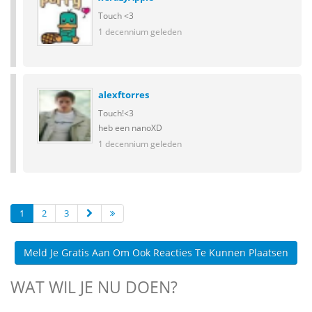
Touch <3
1 decennium geleden
alexftorres
Touch!<3
heb een nanoXD
1 decennium geleden
1
2
3
Meld Je Gratis Aan Om Ook Reacties Te Kunnen Plaatsen
WAT WIL JE NU DOEN?