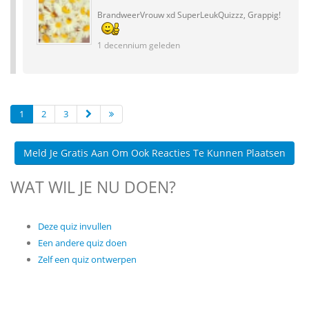
BrandweerVrouw xd SuperLeukQuizzz, Grappig!
1 decennium geleden
1
2
3
Meld Je Gratis Aan Om Ook Reacties Te Kunnen Plaatsen
WAT WIL JE NU DOEN?
Deze quiz invullen
Een andere quiz doen
Zelf een quiz ontwerpen