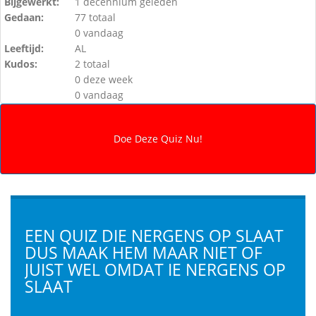
Bijgewerkt:
1 decennium geleden
Gedaan:
77 totaal
0 vandaag
Leeftijd:
AL
Kudos:
2 totaal
0 deze week
0 vandaag
EEN QUIZ DIE NERGENS OP SLAAT
DUS MAAK HEM MAAR NIET OF
JUIST WEL OMDAT IE NERGENS OP
SLAAT