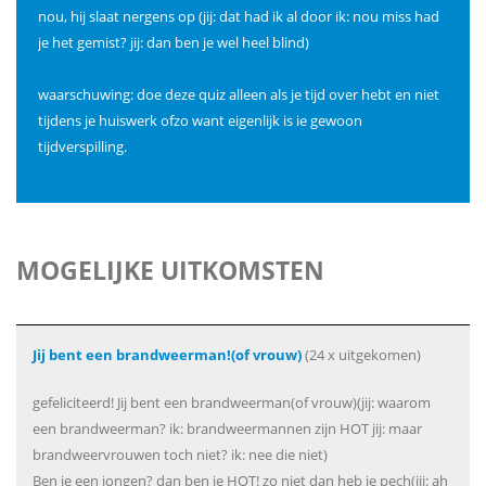
nou, hij slaat nergens op (jij: dat had ik al door ik: nou miss had
je het gemist? jij: dan ben je wel heel blind)
waarschuwing: doe deze quiz alleen als je tijd over hebt en niet
tijdens je huiswerk ofzo want eigenlijk is ie gewoon
tijdverspilling.
MOGELIJKE UITKOMSTEN
Jij bent een brandweerman!(of vrouw)
(24 x uitgekomen)
gefeliciteerd! Jij bent een brandweerman(of vrouw)(jij: waarom
een brandweerman? ik: brandweermannen zijn HOT jij: maar
brandweervrouwen toch niet? ik: nee die niet)
Ben je een jongen? dan ben je HOT! zo niet dan heb je pech(jij: ah