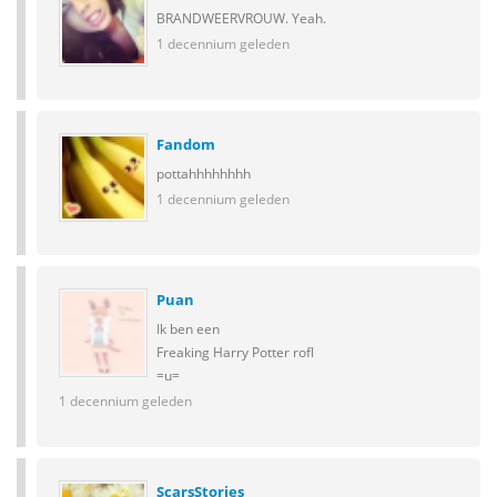
BRANDWEERVROUW. Yeah.
1 decennium geleden
Fandom
pottahhhhhhhh
1 decennium geleden
Puan
Ik ben een
Freaking Harry Potter rofl
=u=
1 decennium geleden
ScarsStories