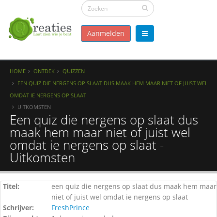
Aanmelden
HOME
ONTDEK
QUIZZEN
EEN QUIZ DIE NERGENS OP SLAAT DUS MAAK HEM MAAR NIET OF JUIST WEL
OMDAT IE NERGENS OP SLAAT
UITKOMSTEN
Een quiz die nergens op slaat dus
maak hem maar niet of juist wel
omdat ie nergens op slaat -
Uitkomsten
Titel:
een quiz die nergens op slaat dus maak hem maar
niet of juist wel omdat ie nergens op slaat
Schrijver:
FreshPrince