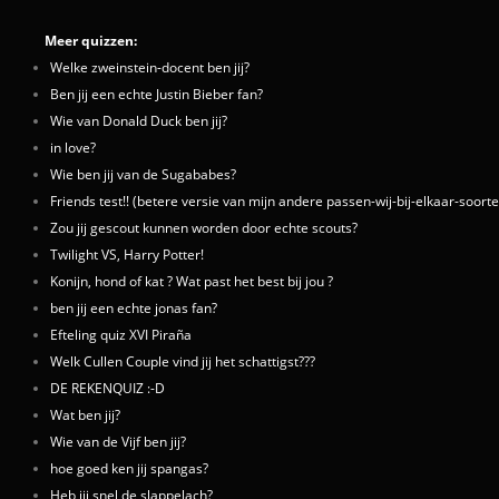
Meer quizzen:
Welke zweinstein-docent ben jij?
Ben jij een echte Justin Bieber fan?
Wie van Donald Duck ben jij?
in love?
Wie ben jij van de Sugababes?
Friends test!! (betere versie van mijn andere passen-wij-bij-elkaar-soort
Zou jij gescout kunnen worden door echte scouts?
Twilight VS, Harry Potter!
Konijn, hond of kat ? Wat past het best bij jou ?
ben jij een echte jonas fan?
Efteling quiz XVI Piraña
Welk Cullen Couple vind jij het schattigst???
DE REKENQUIZ :-D
Wat ben jij?
Wie van de Vijf ben jij?
hoe goed ken jij spangas?
Heb jij snel de slappelach?