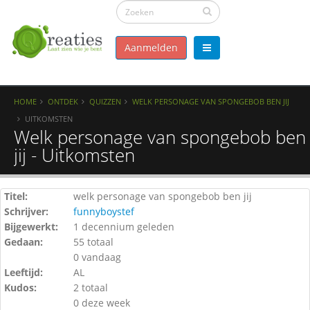
Aanmelden
HOME
ONTDEK
QUIZZEN
WELK PERSONAGE VAN SPONGEBOB BEN JIJ
UITKOMSTEN
Welk personage van spongebob ben
jij - Uitkomsten
Titel:
welk personage van spongebob ben jij
Schrijver:
funnyboystef
Bijgewerkt:
1 decennium geleden
Gedaan:
55 totaal
0 vandaag
Leeftijd:
AL
Kudos:
2 totaal
0 deze week