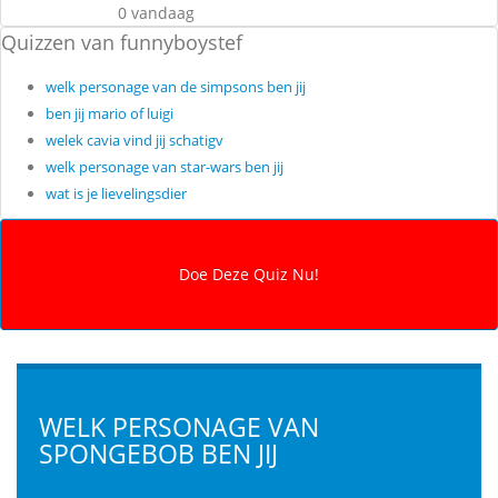
0 vandaag
Quizzen van funnyboystef
welk personage van de simpsons ben jij
ben jij mario of luigi
welek cavia vind jij schatigv
welk personage van star-wars ben jij
wat is je lievelingsdier
WELK PERSONAGE VAN
SPONGEBOB BEN JIJ