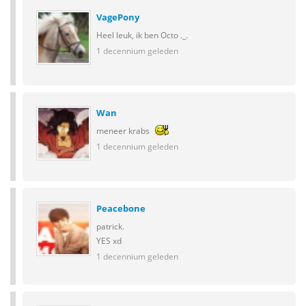
VagePony
Heel leuk, ik ben Octo ._.
1 decennium geleden
Wan
meneer krabs
1 decennium geleden
Peacebone
patrick.
YES xd
1 decennium geleden