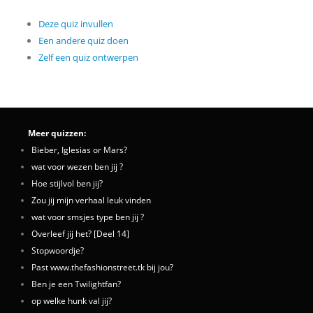
Deze quiz invullen
Een andere quiz doen
Zelf een quiz ontwerpen
Meer quizzen:
Bieber, Iglesias or Mars?
wat voor wezen ben jij ?
Hoe stijlvol ben jij?
Zou jij mijn verhaal leuk vinden
wat voor smsjes type ben jij ?
Overleef jij het? [Deel 14]
Stopwoordje?
Past www.thefashionstreet.tk bij jou?
Ben je een Twilightfan?
op welke hunk val jij?