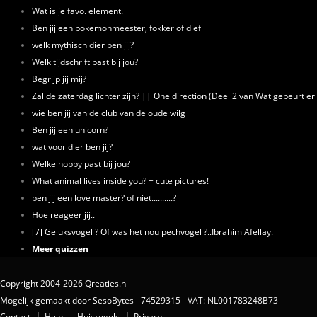
Wat is je favo. element.
Ben jij een pokemonmeester, fokker of dief
welk mythisch dier ben jij?
Welk tijdschrift past bij jou?
Begrijp jij mij?
Zal de zaterdag lichter zijn? || One direction (Deel 2 van Wat gebeurt e
wie ben jij van de club van de oude wilg
Ben jij een unicorn?
wat voor dier ben jij?
Welke hobby past bij jou?
What animal lives inside you? + cute pictures!
ben jij een love master? of niet..........?
Hoe reageer jij..
[7] Geluksvogel ? Of was het nou pechvogel ?..Ibrahim Afellay.
Meer quizzen
Copyright 2004-2026 Qreaties.nl
Mogelijk gemaakt door SesoBytes - 74529315 - VAT: NL001783248B73
Contact
Help
Huisregels
Privacy