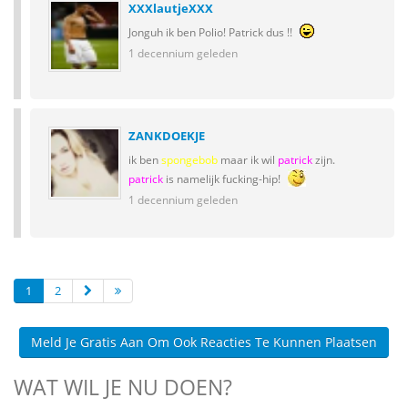
XXXlautjeXXX
Jonguh ik ben Polio! Patrick dus !!
1 decennium geleden
ZANKDOEKJE
ik ben
spongebob
maar ik wil
patrick
zijn.
patrick
is namelijk fucking-hip!
1 decennium geleden
1
2
Meld Je Gratis Aan Om Ook Reacties Te Kunnen Plaatsen
WAT WIL JE NU DOEN?