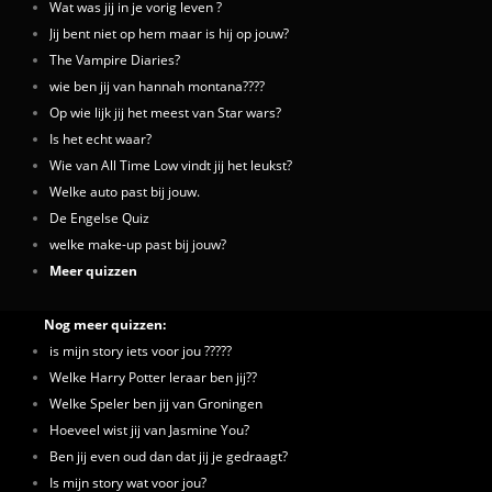
Wat was jij in je vorig leven ?
Jij bent niet op hem maar is hij op jouw?
The Vampire Diaries?
wie ben jij van hannah montana????
Op wie lijk jij het meest van Star wars?
Is het echt waar?
Wie van All Time Low vindt jij het leukst?
Welke auto past bij jouw.
De Engelse Quiz
welke make-up past bij jouw?
Meer quizzen
Nog meer quizzen:
is mijn story iets voor jou ?????
Welke Harry Potter leraar ben jij??
Welke Speler ben jij van Groningen
Hoeveel wist jij van Jasmine You?
Ben jij even oud dan dat jij je gedraagt?
Is mijn story wat voor jou?