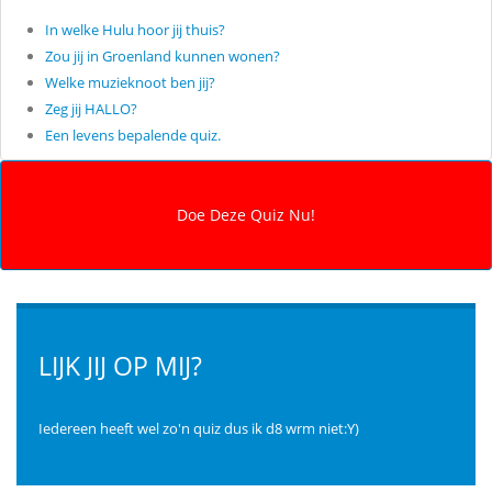
In welke Hulu hoor jij thuis?
Zou jij in Groenland kunnen wonen?
Welke muzieknoot ben jij?
Zeg jij HALLO?
Een levens bepalende quiz.
LIJK JIJ OP MIJ?
Iedereen heeft wel zo'n quiz dus ik d8 wrm niet:Y)