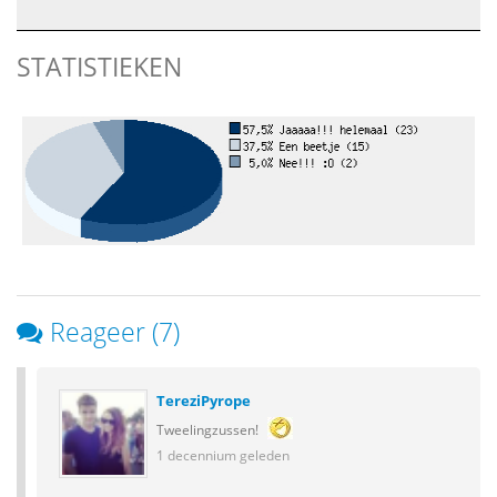
STATISTIEKEN
Reageer (7)
TereziPyrope
Tweelingzussen!
1 decennium geleden