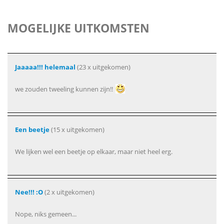
MOGELIJKE UITKOMSTEN
Jaaaaa!!! helemaal
(23 x uitgekomen)
we zouden tweeling kunnen zijn!!
Een beetje
(15 x uitgekomen)
We lijken wel een beetje op elkaar, maar niet heel erg.
Nee!!! :O
(2 x uitgekomen)
Nope, niks gemeen...