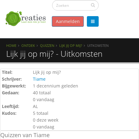
Aanmelden
HOME
ONTDEK
QUIZZEN
LIJK JIJ OP MIJ?
UITKOMSTEN
Lijk jij op mij? - Uitkomsten
Titel:
Lijk jij op mij?
Schrijver:
Tiame
Bijgewerkt:
1 decennium geleden
Gedaan:
40 totaal
0 vandaag
Leeftijd:
AL
Kudos:
5 totaal
0 deze week
0 vandaag
Quizzen van Tiame