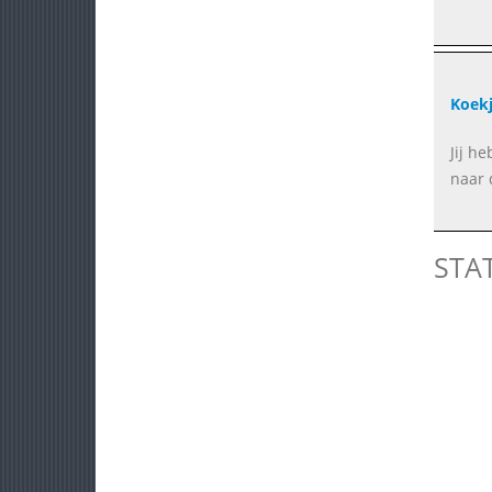
Koek
Jij he
naar 
STA