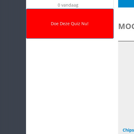
0 vandaag
MOG
Chips