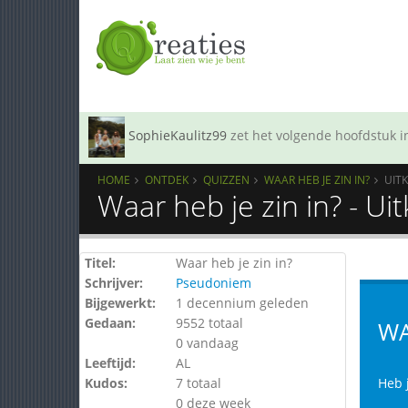
SophieKaulitz99
zet het volgende hoofdstuk in
HOME
ONTDEK
QUIZZEN
WAAR HEB JE ZIN IN?
UIT
Waar heb je zin in? - U
Titel:
Waar heb je zin in?
Schrijver:
Pseudoniem
Bijgewerkt:
1 decennium geleden
Gedaan:
9552 totaal
WA
0 vandaag
Leeftijd:
AL
Kudos:
7 totaal
Heb 
0 deze week