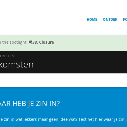
HOME
ONTDEK
F
 the spotlight:
38. Closure
KOMSTEN
itkomsten
AR HEB JE ZIN IN?
je zin in wat lekkers maar geen idee wat? Test het hier waar je zin