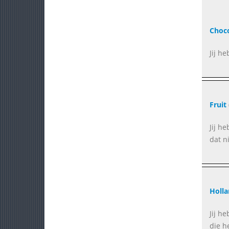
Choc
Jij h
Fruit
Jij h
dat ni
Holla
Jij h
die h