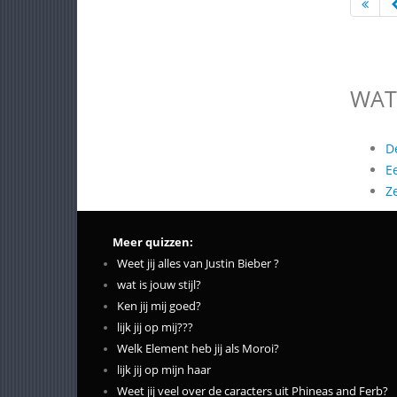
WAT
D
E
Z
Meer quizzen:
Weet jij alles van Justin Bieber ?
wat is jouw stijl?
Ken jij mij goed?
lijk jij op mij???
Welk Element heb jij als Moroi?
lijk jij op mijn haar
Weet jij veel over de caracters uit Phineas and Ferb?