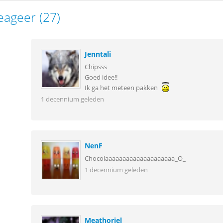
eageer (27)
Jenntali
Chipsss
Goed idee!!
Ik ga het meteen pakken
1 decennium geleden
NenF
Chocolaaaaaaaaaaaaaaaaaaaa_O_
1 decennium geleden
Meathoriel