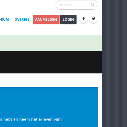
ORUM
OVERIGE
AANMELDEN
LOGIN
 in hebt en neem het er even van!