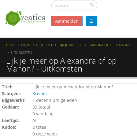
Aanmelden
HOME
ONTDEK
QUIZZEN
LIJK JE MEER OP ALEXANDRA OF OP MANON?
UITKOMSTEN
Lijk je meer op Alexandra of op
Manon? - Uitkomsten
Titel:
Lijk je meer op Alexandra of op Manon?
Schrijver:
Krisber
Bijgewerkt:
1 decennium geleden
Gedaan:
33 totaal
0 vandaag
Leeftijd:
AL
Kudos:
2 totaal
0 deze week