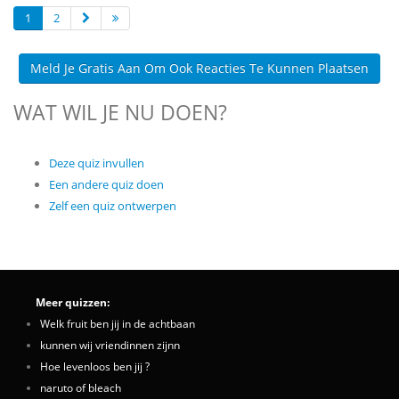
1
2
Meld Je Gratis Aan Om Ook Reacties Te Kunnen Plaatsen
WAT WIL JE NU DOEN?
Deze quiz invullen
Een andere quiz doen
Zelf een quiz ontwerpen
Meer quizzen:
Welk fruit ben jij in de achtbaan
kunnen wij vriendinnen zijnn
Hoe levenloos ben jij ?
naruto of bleach