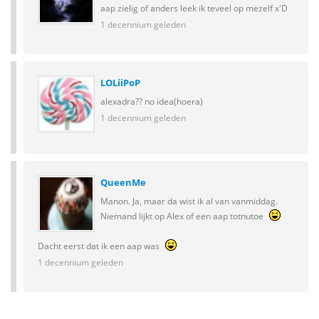
aap zielig of anders leek ik teveel op mezelf x'D
1 decennium geleden
LOLiiPoP
alexadra?? no idea(hoera)
1 decennium geleden
QueenMe
Manon. Ja, maar da wist ik al van vanmiddag.
Niemand lijkt op Alex of een aap totnutoe
Dacht eerst dat ik een aap was
1 decennium geleden