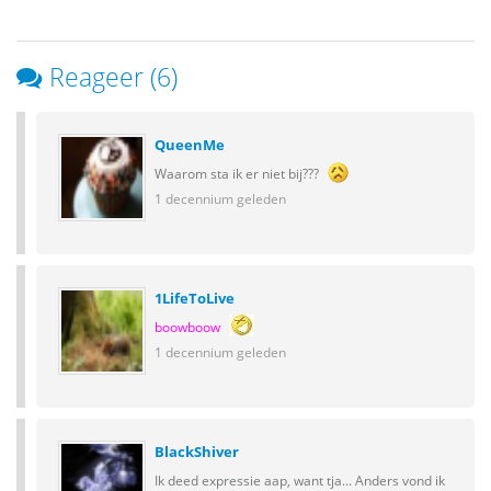
Reageer (6)
QueenMe
Waarom sta ik er niet bij???
1 decennium geleden
1LifeToLive
boowboow
1 decennium geleden
BlackShiver
Ik deed expressie aap, want tja... Anders vond ik