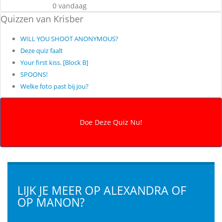
0 vandaag
Quizzen van Krisber
WILL YOU SHOOT ANONYMOUS?
Deze quiz faalt
Your first kiss. [Block B]
SPOONS!
Welke foto past bij jou?
LIJK JE MEER OP ALEXANDRA OF
OP MANON?