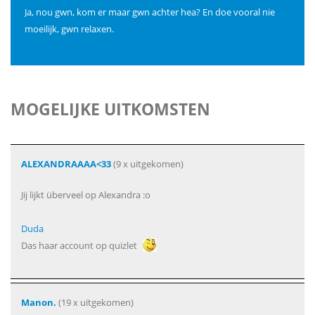
Ja, nou gwn, kom er maar gwn achter hea? En doe vooral nie
moeilijk, gwn relaxen.
MOGELIJKE UITKOMSTEN
ALEXANDRAAAA<33
(9 x uitgekomen)
Jij lijkt überveel op Alexandra :o
Duda
Das haar account op quizlet
Manon.
(19 x uitgekomen)