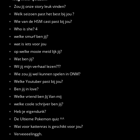
Zou jij onze story leuk vinden?
Welk seizoen past het best bij jou ?
Wie van de HSM cast past bij jou?
Who is she? 4
welke smurf ben jij?
wat is iets voor jou
op welke mooie meid lijk jij?
Wat ben jij?
Wil jij mijn verhaal lezen???
Wie zou jij wel kunnen spelen in ONM?
Welke Youtuber past bij jou?
Ben jij in love?
Welke vriend ben Jij Van mij
welke coole schrijver ben jij?
Heb je eigendunk?
De Ultieme Pokemon quiz ^^
Wat voor kattenras is geschikt voor jou?
Verveeeelinggh.