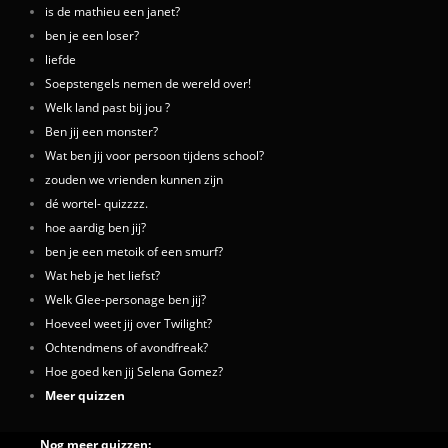
is de mathieu een janet?
ben je een loser?
liefde
Soepstengels nemen de wereld over!
Welk land past bij jou ?
Ben jij een monster?
Wat ben jij voor persoon tijdens school?
zouden we vrienden kunnen zijn
dé wortel- quizzzz.
hoe aardig ben jij?
ben je een metoik of een smurf?
Wat heb je het liefst?
Welk Glee-personage ben jij?
Hoeveel weet jij over Twilight?
Ochtendmens of avondfreak?
Hoe goed ken jij Selena Gomez?
Meer quizzen
Nog meer quizzen: