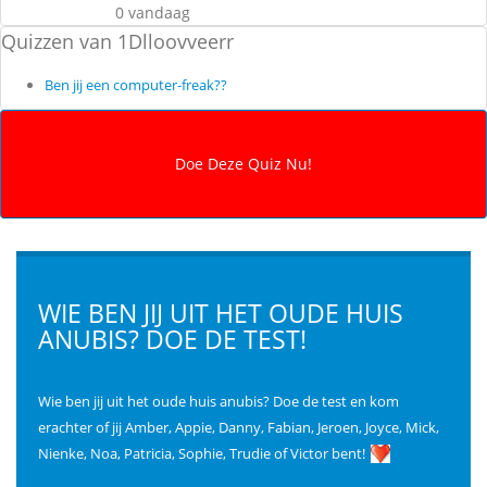
0 vandaag
Quizzen van 1Dlloovveerr
Ben jij een computer-freak??
WIE BEN JIJ UIT HET OUDE HUIS
ANUBIS? DOE DE TEST!
Wie ben jij uit het oude huis anubis? Doe de test en kom
erachter of jij Amber, Appie, Danny, Fabian, Jeroen, Joyce, Mick,
Nienke, Noa, Patricia, Sophie, Trudie of Victor bent!