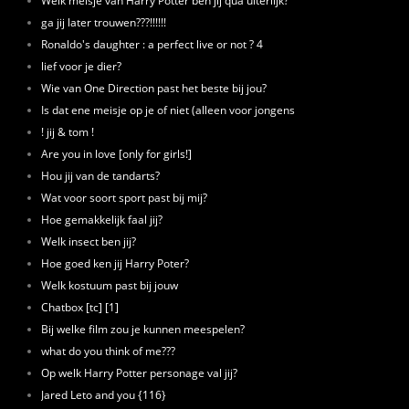
ga jij later trouwen???!!!!!!
Ronaldo's daughter : a perfect live or not ? 4
lief voor je dier?
Wie van One Direction past het beste bij jou?
Is dat ene meisje op je of niet (alleen voor jongens
! jij & tom !
Are you in love [only for girls!]
Hou jij van de tandarts?
Wat voor soort sport past bij mij?
Hoe gemakkelijk faal jij?
Welk insect ben jij?
Hoe goed ken jij Harry Poter?
Welk kostuum past bij jouw
Chatbox [tc] [1]
Bij welke film zou je kunnen meespelen?
what do you think of me???
Op welk Harry Potter personage val jij?
Jared Leto and you {116}