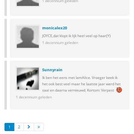
1 decennium geleden
monicalex20
JOYCE,dat klopt ik lijk heel veel op haar(Y)
1 decennium geleden
Sunnyrain
Ik ben het eens met IamAlice. Vroeger keek ik
het ook best veel maar he laatste jaar werd het
saai en daarna vernieuwd. Kortom: Verpest
1 decennium geleden
1
2