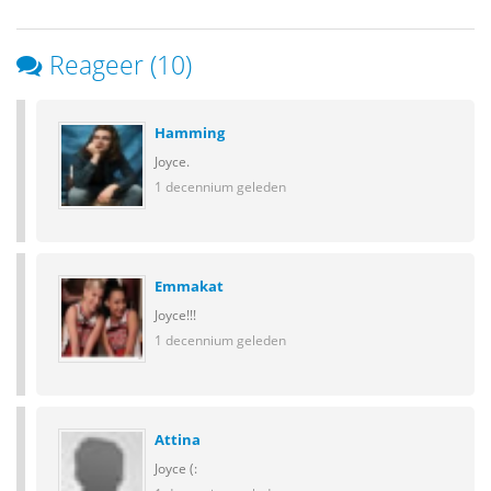
Reageer (10)
Hamming
Joyce.
1 decennium geleden
Emmakat
Joyce!!!
1 decennium geleden
Attina
Joyce (: