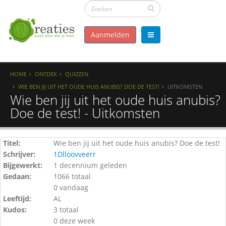
Aanmelden
HOME
ONTDEK
QUIZZEN
WIE BEN JIJ UIT HET OUDE HUIS ANUBIS? DOE DE TEST!
UITKOMSTEN
Wie ben jij uit het oude huis anubis?
Doe de test! - Uitkomsten
Titel:
Wie ben jij uit het oude huis anubis? Doe de test!
Schrijver:
1Dlloovveerr
Bijgewerkt:
1 decennium geleden
Gedaan:
1066 totaal
0 vandaag
Leeftijd:
AL
Kudos:
3 totaal
0 deze week