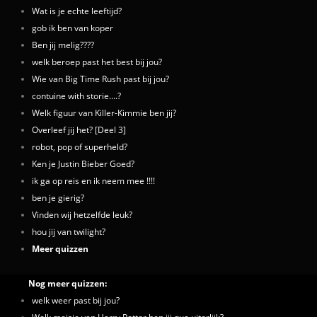
Wat is je echte leeftijd?
gob ik ben van koper
Ben jij melig????
welk beroep past het best bij jou?
Wie van Big Time Rush past bij jou?
contuine with storie....?
Welk figuur van Killer-Kimmie ben jij?
Overleef jij het? [Deel 3]
robot, pop of superheld?
Ken je Justin Bieber Goed?
ik ga op reis en ik neem mee !!!!
ben je gierig?
Vinden wij hetzelfde leuk?
hou jij van twilight?
Meer quizzen
Nog meer quizzen:
welk weer past bij jou?
Welk meisje van Harry Potter ben jij qua uiterlijk?