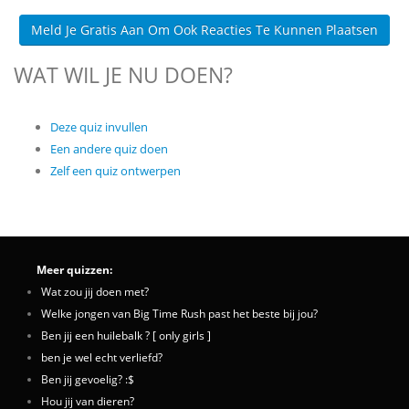
Meld Je Gratis Aan Om Ook Reacties Te Kunnen Plaatsen
WAT WIL JE NU DOEN?
Deze quiz invullen
Een andere quiz doen
Zelf een quiz ontwerpen
Meer quizzen:
Wat zou jij doen met?
Welke jongen van Big Time Rush past het beste bij jou?
Ben jij een huilebalk ? [ only girls ]
ben je wel echt verliefd?
Ben jij gevoelig? :$
Hou jij van dieren?