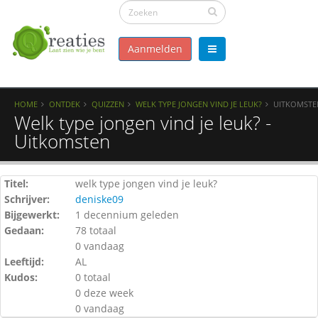
Aanmelden
HOME
ONTDEK
QUIZZEN
WELK TYPE JONGEN VIND JE LEUK?
UITKOMSTE
Welk type jongen vind je leuk? -
Uitkomsten
Titel:
welk type jongen vind je leuk?
Schrijver:
deniske09
Bijgewerkt:
1 decennium geleden
Gedaan:
78 totaal
0 vandaag
Leeftijd:
AL
Kudos:
0 totaal
0 deze week
0 vandaag