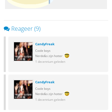
Reageer (9)
CandyFreak
Coole boys
Nerdo&s zijn hotter
1 decennium geleden
CandyFreak
Coole boys
Nerdo&s zijn hotter
1 decennium geleden