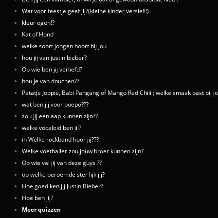
Wat voor feestje geef jij?(kleine kinder versie!!!)
kleur ogen!?
Kat of Hond
welke soort jongen hoort bij jou
hou jij van justin bieber?
Op wie ben jij verliefd?
hou je van douchen??
Patatje Joppie, Babi Pangang of Mango Red Chili ; welke smaak past bij j
wat ben jij voor poepo???
zou jij een aap kunnen zijn??
welke vocaloid ben jij?
in Welke rockband hoor jij???
Welke voetballer zou jouw broer kunnen zijn?
Op wie val jij van deze guys ??
op welke beroemde ster lijk jij?
Hoe goed ken jij Justin Bieber?
Hoe ben jij?
Meer quizzen