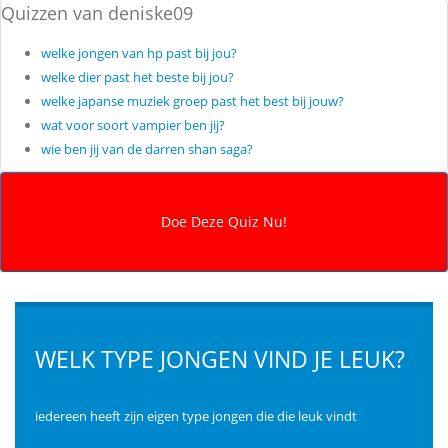
Quizzen van deniske09
welke jongen van hp past bij jou?
welke dier past het beste bij jou?
welke japanse muziek groep past het best bij jouw?
wat voor soort vampier ben jij?
wie ben jij van de darren shan saga?
WELK TYPE JONGEN VIND JE LEUK?
iedereen heeft zijn eigen type jongen die die leuk vindt