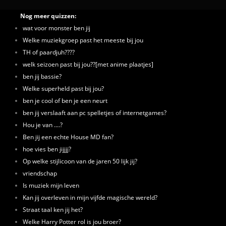
Nog meer quizzen:
wat voor monster ben jij
Welke muziekgroep past het meeste bij jou
TH of paardjuh????
welk seizoen past bij jou??[met anime plaatjes]
ben jij bassie?
Welke superheld past bij jou?
ben je cool of ben je een neurt
ben jij verslaaft aan pc spelletjes of internetgames?
Hou je van ....?
Ben jij een echte House MD fan?
hoe vies ben jijjjj?
Op welke stijlicoon van de jaren 50 lijk jij?
vriendschap
Is muziek mijn leven
Kan jij overleven in mijn vijfde magische wereld?
Straat taal ken jij het?
Welke Harry Potter rol is jou broer?