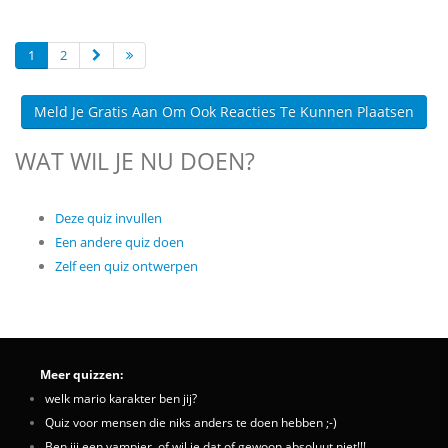
1
2
Meld Je Gratis Aan Om Ook Reacties Te Kunnen Plaatsen
WAT WIL JE NU DOEN?
Deze quiz invullen
Een andere quiz doen
Zelf een quiz ontwerpen
Meer quizzen:
welk mario karakter ben jij?
Quiz voor mensen die niks anders te doen hebben ;-)
Ben jij een vampier, of wil je dat of gewoon absoluut niet!!!