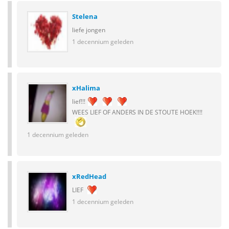
Stelena
liefe jongen
1 decennium geleden
xHalima
lief!!!
WEES LIEF OF ANDERS IN DE STOUTE HOEK!!!!
1 decennium geleden
xRedHead
LIEF
1 decennium geleden