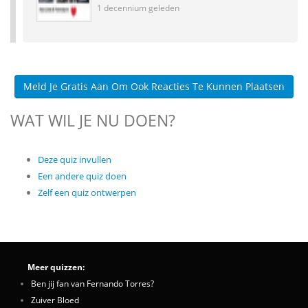
1 decennium geleden
Meld Je Gratis Aan Om Ook Reacties Te Kunnen Plaatsen
WAT WIL JE NU DOEN?
Deze quiz invullen
Een andere quiz doen
Zelf een quiz ontwerpen
Meer quizzen:
Ben jij fan van Fernando Torres?
Zuiver Bloed