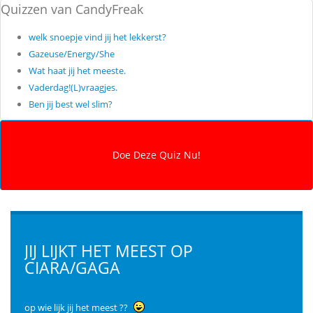
Quizzen van CandyFreak
welk snoepje vind jij het lekkerst?
Gazeuse/Energy/She
Wat haat jij het meeste.
Vaderdag!(L)vraagjes.
Ben jij best wel slim?
JIJ LIJKT HET MEEST OP
CIARA/GAGA
op wie lijk jij het meest ??