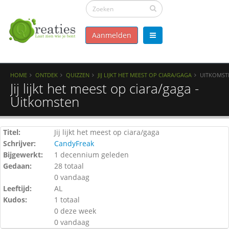
Aanmelden
HOME
ONTDEK
QUIZZEN
JIJ LIJKT HET MEEST OP CIARA/GAGA
UITKOMST
Jij lijkt het meest op ciara/gaga -
Uitkomsten
Titel:
Jij lijkt het meest op ciara/gaga
Schrijver:
CandyFreak
Bijgewerkt:
1 decennium geleden
Gedaan:
28 totaal
0 vandaag
Leeftijd:
AL
Kudos:
1 totaal
0 deze week
0 vandaag