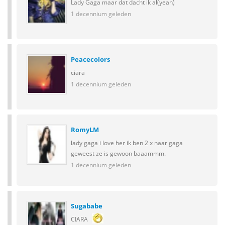
Lady Gaga maar dat dacht ik al(yeah)
1 decennium geleden
Peacecolors
ciara
1 decennium geleden
RomyLM
lady gaga i love her ik ben 2 x naar gaga
geweest ze is gewoon baaammm.
1 decennium geleden
Sugababe
CIARA