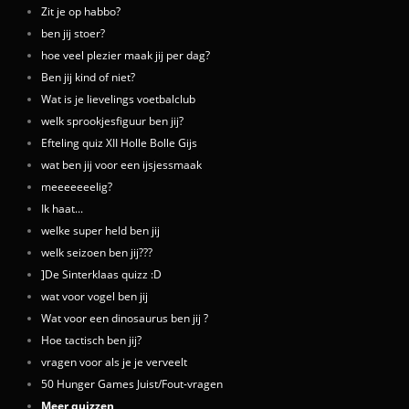
Zit je op habbo?
ben jij stoer?
hoe veel plezier maak jij per dag?
Ben jij kind of niet?
Wat is je lievelings voetbalclub
welk sprookjesfiguur ben jij?
Efteling quiz XII Holle Bolle Gijs
wat ben jij voor een ijsjessmaak
meeeeeeelig?
Ik haat...
welke super held ben jij
welk seizoen ben jij???
]De Sinterklaas quizz :D
wat voor vogel ben jij
Wat voor een dinosaurus ben jij ?
Hoe tactisch ben jij?
vragen voor als je je verveelt
50 Hunger Games Juist/Fout-vragen
Meer quizzen