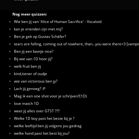
Nog meer quizzen:
Wie ben jij van 'Alice of Human Sacrifice' - Vocaloid
kan je vrienden zijn met mij?
Ben je gek op Gustav Schäfer?
tears are falling, coming out of nowhere, than...you were there<3 [vampi
Ben jij een beetje nice?
Bij wie van 1D hoor jij?
welk fruit ben jij
kind,tiener of oudje
wie van victorious ben jy?
Lach jij genoeg? :P
Mag ik een one shot voor je schrijven?(1D)
love match 1D
weet jij alles over GTST ???
Welke 1D boy past het beste bij je ?
welke leeftijd ben jij volgens jou gedrag
welke hond past het best bij jou?