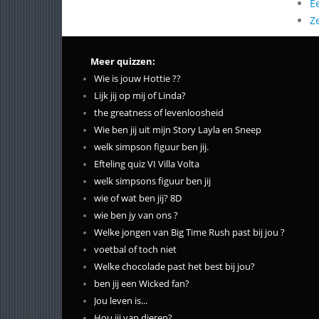
E
Z
Meer quizzen:
Wie is jouw Hottie ??
Lijk jij op mij of Linda?
the greatness of levenloosheid
Wie ben jij uit mijn Story Layla en Sneep
welk simpson figuur ben jij.
Efteling quiz VI Villa Volta
welk simpsons figuur ben jij
wie of wat ben jij? 8D
wie ben jy van ons ?
Welke jongen van Big Time Rush past bij jou ?
voetbal of toch niet
Welke chocolade past het best bij jou?
ben jij een Wicked fan?
Jou leven is...
Hou jij van dieren?