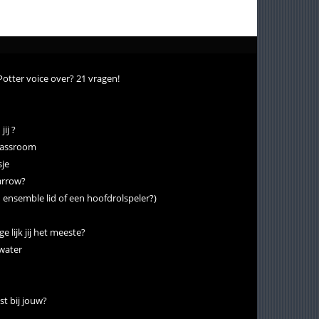
Potter voice over? 21 vragen!
ij ?
classroom
sje
parrow?
n ensemble lid of een hoofdrolspeler?)
 lijk jij het meeste?
 water
t bij jouw?