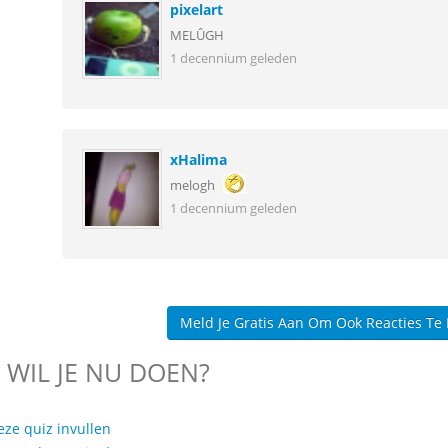
pixelart
MELÛGH
1 decennium geleden
xHalima
melogh
1 decennium geleden
Meld Je Gratis Aan Om Ook Reacties Te
 WIL JE NU DOEN?
eze quiz invullen