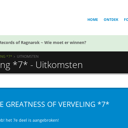
HOME
ONTDEK
F
Records of Ragnarok ~ Wie moet er winnen?
ING *7*
UITKOMSTEN
ing *7* - Uitkomsten
E GREATNESS OF VERVELING *7*
b! het 7e deel is aangebroken!