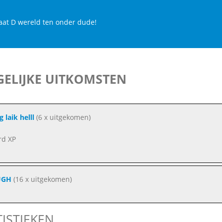
aat D wereld ten onder dude!
ELIJKE UITKOMSTEN
 laik helll
(6 x uitgekomen)
rd XP
ÛGH
(16 x uitgekomen)
TISTIEKEN