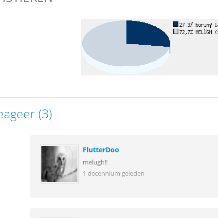
eageer (3)
FlutterDoo
melugh!!
1 decennium geleden