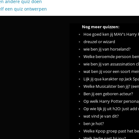
en andere quiz doen
elf een quiz ontwerpen
Nog meer quizzen:
Hoe goed ken jij MAV's Harry 
dreuzel or wizard
wie ben jij van horseland?
Welke beroemde persoon ben j
wie ben jij van assassination 
wat ben jij voor een soort mei
Lijk jij qua karakter op Jack S
Welke Musicalster ben jij? (ee
Ben jij een geboren acteur?
Op welk Harry Potter personage
Op wie lijk jij uit h2O: just add
wat vind je van dit?
ben je hot?
Welke Kpop groep past het bes
Welk liedje past bij jou?