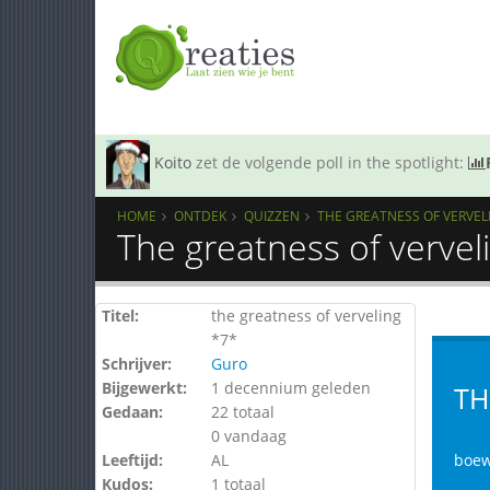
Koito
zet de volgende poll in the spotlight:
HOME
ONTDEK
QUIZZEN
THE GREATNESS OF VERVEL
The greatness of vervel
Titel:
the greatness of verveling
*7*
Schrijver:
Guro
Bijgewerkt:
1 decennium geleden
TH
Gedaan:
22 totaal
0 vandaag
Leeftijd:
AL
boew
Kudos:
1 totaal