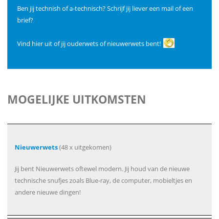
Ben jij technish of a-technisch? Schrijf jij liever een mail of een
brief?
Vind hier uit of jij ouderwets of nieuwerwets bent!
MOGELIJKE UITKOMSTEN
Nieuwerwets
(48 x uitgekomen)
Jij bent Nieuwerwets oftewel modern. Jij houd van de nieuwe
technische snufjes zoals Blue-ray, de computer, mobieltjes en
andere nieuwe dingen!