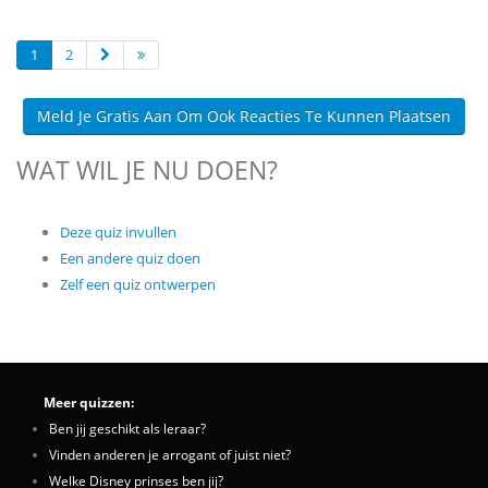
1
2
Meld Je Gratis Aan Om Ook Reacties Te Kunnen Plaatsen
WAT WIL JE NU DOEN?
Deze quiz invullen
Een andere quiz doen
Zelf een quiz ontwerpen
Meer quizzen:
Ben jij geschikt als leraar?
Vinden anderen je arrogant of juist niet?
Welke Disney prinses ben jij?