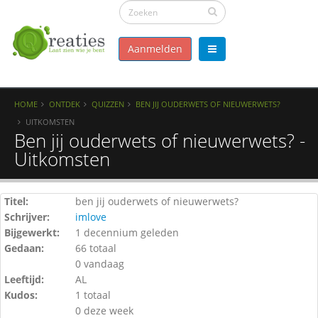
Aanmelden
HOME
ONTDEK
QUIZZEN
BEN JIJ OUDERWETS OF NIEUWERWETS?
UITKOMSTEN
Ben jij ouderwets of nieuwerwets? -
Uitkomsten
Titel:
ben jij ouderwets of nieuwerwets?
Schrijver:
imlove
Bijgewerkt:
1 decennium geleden
Gedaan:
66 totaal
0 vandaag
Leeftijd:
AL
Kudos:
1 totaal
0 deze week