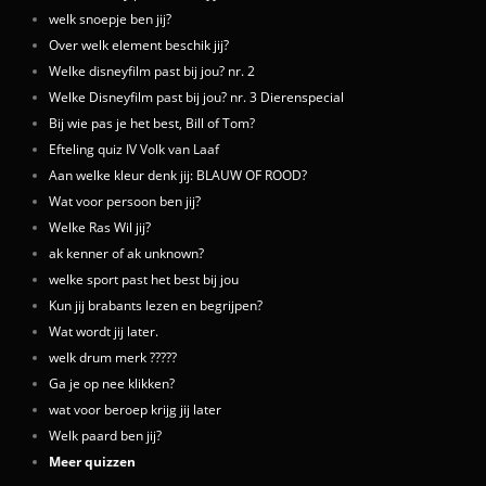
welk snoepje ben jij?
Over welk element beschik jij?
Welke disneyfilm past bij jou? nr. 2
Welke Disneyfilm past bij jou? nr. 3 Dierenspecial
Bij wie pas je het best, Bill of Tom?
Efteling quiz IV Volk van Laaf
Aan welke kleur denk jij: BLAUW OF ROOD?
Wat voor persoon ben jij?
Welke Ras Wil jij?
ak kenner of ak unknown?
welke sport past het best bij jou
Kun jij brabants lezen en begrijpen?
Wat wordt jij later.
welk drum merk ?????
Ga je op nee klikken?
wat voor beroep krijg jij later
Welk paard ben jij?
Meer quizzen