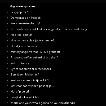
Nog meer quizzen:
Lijk jij op mij?
Democratie en Politiek
Welk leesteken ben jij?
ik zit in de klas en ik laat per ongeluk een scheet wat doe je
Hoe koel ben jij?
Hoe romantisch is jouw vriendje?
Houd jij van Fantasy?
Mistery angel verhaal [2] De granaat!
Arrogant, zelfverzekerd of onzeker?
gotic of trendy
Lyrics raden (voor directioners!)
Ben jij een Mahomie?
Wat voor en mobieltje wil jij??
wat voor soort snoep past bij jou?
Hoi of pipeloi?
ben jij donker of licht?
ss501 and you? (who's gonna be your boyfriend?)