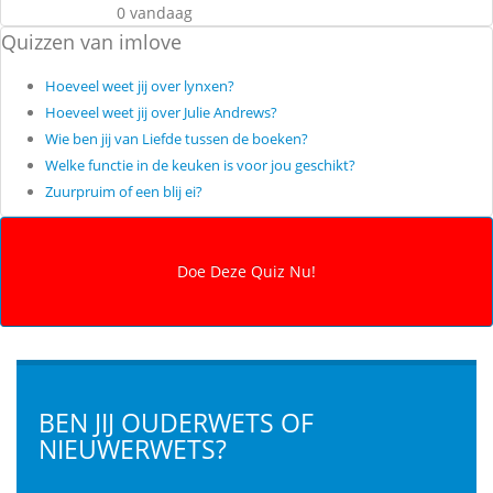
0 vandaag
Quizzen van imlove
Hoeveel weet jij over lynxen?
Hoeveel weet jij over Julie Andrews?
Wie ben jij van Liefde tussen de boeken?
Welke functie in de keuken is voor jou geschikt?
Zuurpruim of een blij ei?
BEN JIJ OUDERWETS OF
NIEUWERWETS?