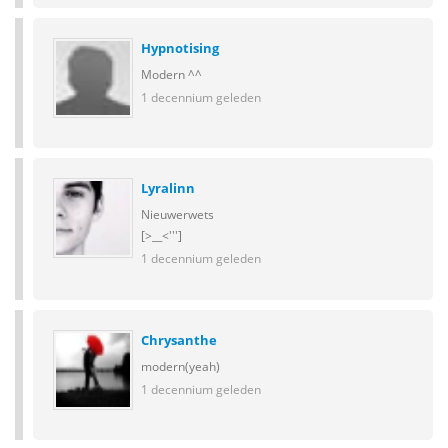
Hypnotising
Modern ^^
1 decennium geleden
Lyralinn
Nieuwerwets
[>__<''']
1 decennium geleden
Chrysanthe
modern(yeah)
1 decennium geleden