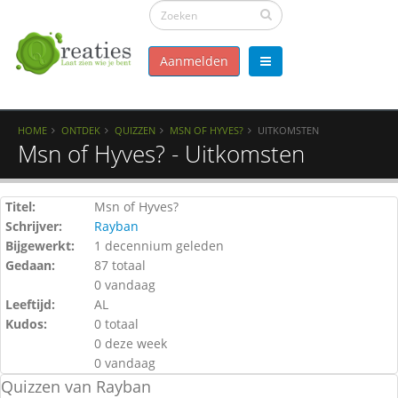
Aanmelden
HOME
ONTDEK
QUIZZEN
MSN OF HYVES?
UITKOMSTEN
Msn of Hyves? - Uitkomsten
Titel:
Msn of Hyves?
Schrijver:
Rayban
Bijgewerkt:
1 decennium geleden
Gedaan:
87 totaal
0 vandaag
Leeftijd:
AL
Kudos:
0 totaal
0 deze week
0 vandaag
Quizzen van Rayban