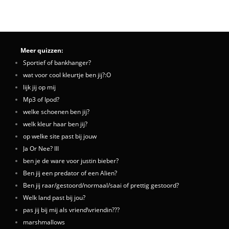
Meer quizzen:
Sportief of bankhanger?
wat voor cool kleurtje ben jij?:O
lijk jij op mij
Mp3 of Ipod?
welke schoenen ben jij?
welk kleur haar ben jij?
op welke site past bij jouw
Ja Or Nee? III
ben je de ware voor justin bieber?
Ben jij een predator of een Alien?
Ben jij raar/gestoord/normaal/saai of prettig gestoord?
Welk land past bij jou?
pas jij bij mij als vriend\vriendin???
marshmallows