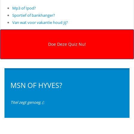
Mp3 of Ipod?
Sportief of bankhanger?
Van wat voor vakantie houd jij?
MSN OF HYVES?
Titel zegt genoeg. (: