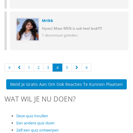
MrIkk
Hyves! Maar MSN is ook heel leuk!!!!!
1 decennium geleden
1
2
3
4
5
Meld Je Gratis Aan Om Ook Reacties Te Kunnen Plaatsen
WAT WIL JE NU DOEN?
Deze quiz invullen
Een andere quiz doen
Zelf een quiz ontwerpen