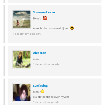
SummerLeave
Hyves
Aber ik vind msn veel fijner
1 decennium geleden
Alcatraz
msn
1 decennium geleden
Surfacing
msn
ow en facebook over hyves!
1 decennium geleden