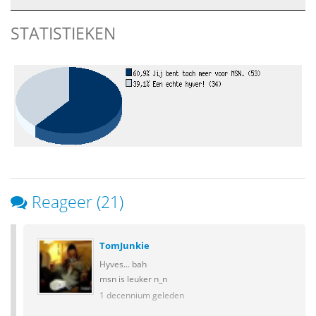
STATISTIEKEN
Reageer (21)
TomJunkie
Hyves... bah
msn is leuker n_n
1 decennium geleden