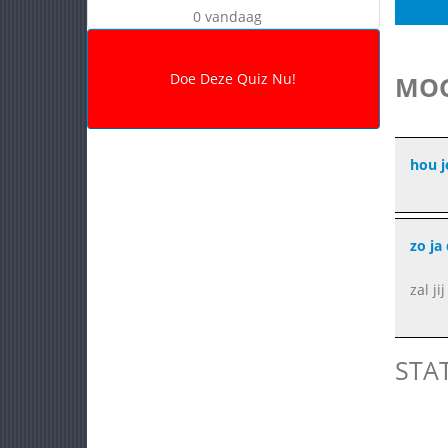
0 vandaag
MOG
hou j
zo ja
zal ji
STA