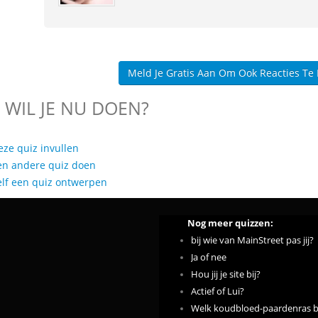
Meld Je Gratis Aan Om Ook Reacties Te
 WIL JE NU DOEN?
eze quiz invullen
en andere quiz doen
elf een quiz ontwerpen
Nog meer quizzen:
bij wie van MainStreet pas jij?
Ja of nee
Hou jij je site bij?
Actief of Lui?
Welk koudbloed-paardenras be