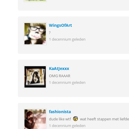
WingsOfArt
?
1 decennium geleden
KaAtJexxx
OMG RAAAR
1 decennium geleden
fashionista
dude like wtf
wat heeft stappen met liefd
1 decennium geleden