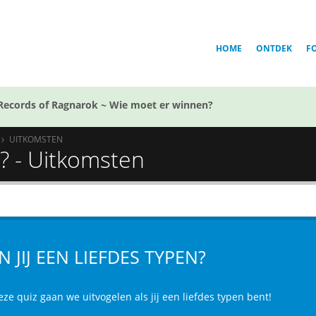
HOME
ONTDEK
F
Records of Ragnarok ~ Wie moet er winnen?
UITKOMSTEN
n? - Uitkomsten
N JIJ EEN LIEFDES TYPEN?
eze quiz gaan we uitvogelen als jij een liefdes typen bent!