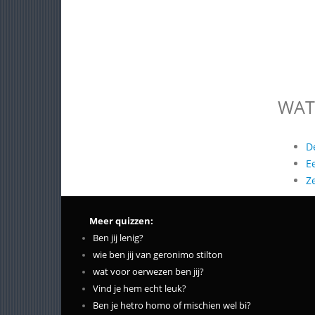
WAT
D
E
Z
Meer quizzen:
Ben jij lenig?
wie ben jij van geronimo stilton
wat voor oerwezen ben jij?
Vind je hem echt leuk?
Ben je hetro homo of mischien wel bi?