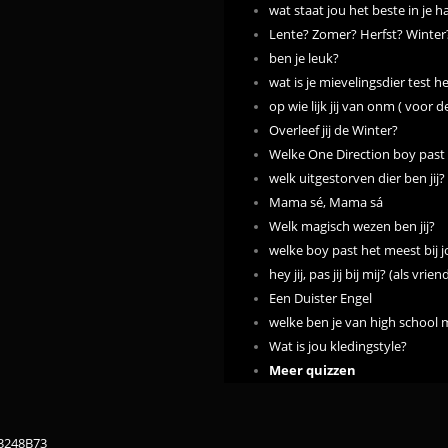
wat staat jou het beste in je h
Lente? Zomer? Herfst? Winter
ben je leuk?
wat is je mievelingsdier test het hie
op wie lijk jij van onm ( voor d
Overleef jij de Winter?
Welke One Direction boy past h
welk uitgestorven dier ben jij?
Mama sé, Mama sá
Welk magisch wezen ben jij?
welke boy past het meest bij 
hey jij, pas jij bij mij? (als vrien
Een Duister Engel
welke ben je van high school 
Wat is jou kledingstyle?
Meer quizzen
83248B73