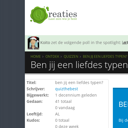
Koito
zet de volgende poll in the spotlight:
HOME
ONTDEK
QUIZZEN
BEN JIJ EEN LIEFDES TYPEN?
Ben jij een liefdes type
Titel:
ben jij een liefdes typen?
Schrijver:
quizthebest
Bijgewerkt:
1 decennium geleden
Gedaan:
41 totaal
BE
0 vandaag
Leeftijd:
AL
Kudos:
0 totaal
Bij d
0 deze week