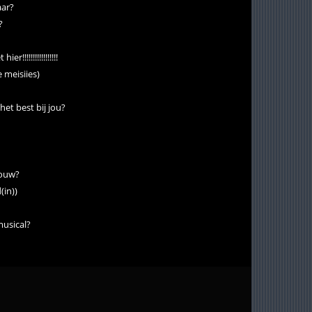
aar?
?
r!!!!!!!!!!!!!!!!!
e meisiies)
et best bij jou?
jouw?
d(in))
musical?