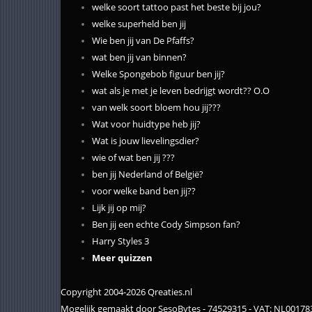
welke soort tattoo past het beste bij jou?
welke superheld ben jij
Wie ben jij van De Pfaffs?
wat ben jij van binnen?
Welke Spongebob figuur ben jij?
wat als je met je leven bedrijgt wordt?? O.O
van welk soort bloem hou jij???
Wat voor huidtype heb jij?
Wat is jouw lievelingsdier?
wie of wat ben jij ???
ben jij Nederland of België?
voor welke band ben jij??
Lijk jij op mij?
Ben jij een echte Cody Simpson fan?
Harry Styles 3
Meer quizzen
Copyright 2004-2026 Qreaties.nl
Mogelijk gemaakt door SesoBytes - 74529315 - VAT: NL0017