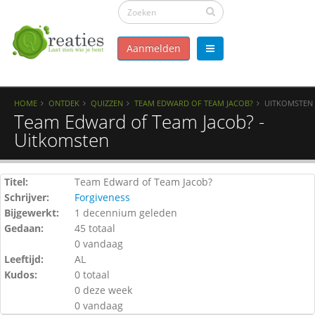
Aanmelden
HOME
ONTDEK
QUIZZEN
TEAM EDWARD OF TEAM JACOB?
UITKOMSTEN
Team Edward of Team Jacob? -
Uitkomsten
Titel:
Team Edward of Team Jacob?
Schrijver:
Forgiveness
Bijgewerkt:
1 decennium geleden
Gedaan:
45 totaal
0 vandaag
Leeftijd:
AL
Kudos:
0 totaal
0 deze week
0 vandaag