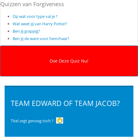
Quizzen van Forgiveness
Op wat voor type val je ?
Wat weet jij van Harry Potter?
Ben jij grappig?
Ben jij de ware voor hem/haar?
TEAM EDWARD OF TEAM JACOB?
Titel zegt genoeg toch ?