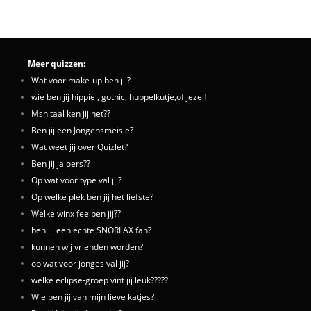
Meer quizzen:
Wat voor make-up ben jij?
wie ben jij hippie , gothic, huppelkutje,of jezelf
Msn taal ken jij het??
Ben jij een Jongensmeisje?
Wat weet jij over Quizlet?
Ben jij jaloers??
Op wat voor type val jij?
Op welke plek ben jij het liefste?
Welke winx fee ben jij??
ben jij een echte SNORLAX fan?
kunnen wij vrienden worden?
op wat voor jonges val jij?
welke eclipse-groep vint jij leuk?????
Wie ben jij van mijn lieve katjes?