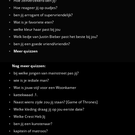
Hoe zelfverzekerd ben jij?
Hoe reageer jij op oudjes?
ben jij arrogant of supervriendelijk?
Wat is je favoriete eten?
welke kleur haar past bij jou
Welk liedje van Justin Bieber past het beste bij jou?
ben jij een goede vriend/vriendin?
Meer quizzen
Nog meer quizzen:
bij welke jongen van mainstreet pas jij?
wie is je iediale man?
Wat is jouw stijl voor een Woonkamer
kattekwaad .1.
Naast wiens zijde zou jij staan? [Game of Thrones]
Welke kleding draag jij op jou eerste date?
Welke Crest Heb Jij
ben jij een kunstenaar?
kapitein of matroos?