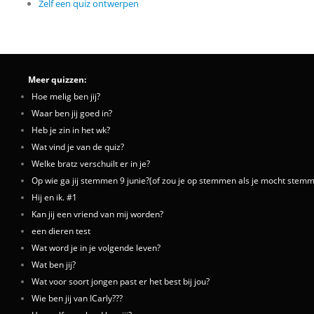
Zelf een quiz ontwerpen
Meer quizzen:
Hoe melig ben jij?
Waar ben jij goed in?
Heb je zin in het wk?
Wat vind je van de quiz?
Welke bratz verschuilt er in je?
Op wie ga jij stemmen 9 junie?(of zou je op stemmen als je mocht stem
Hij en ik. #1
Kan jij een vriend van mij worden?
een dieren test
Wat word je in je volgende leven?
Wat ben jij?
Wat voor soort jongen past er het best bij jou?
Wie ben jij van ICarly???