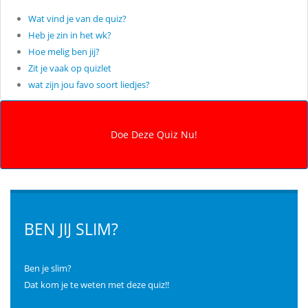
Wat vind je van de quiz?
Heb je zin in het wk?
Hoe melig ben jij?
Zit je vaak op quizlet
wat zijn jou favo soort liedjes?
BEN JIJ SLIM?
Ben je slim?
Dat kom je te weten met deze quiz!!