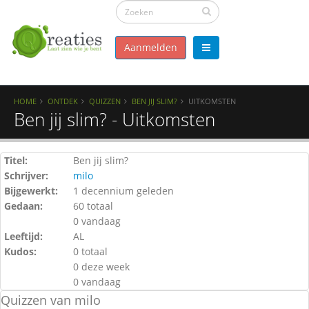
Aanmelden
HOME
ONTDEK
QUIZZEN
BEN JIJ SLIM?
UITKOMSTEN
Ben jij slim? - Uitkomsten
Titel:
Ben jij slim?
Schrijver:
milo
Bijgewerkt:
1 decennium geleden
Gedaan:
60 totaal
0 vandaag
Leeftijd:
AL
Kudos:
0 totaal
0 deze week
0 vandaag
Quizzen van milo