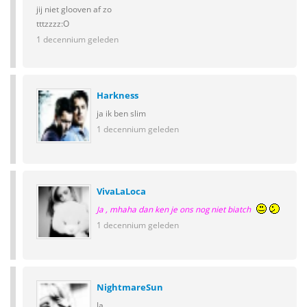
jij niet glooven af zo
tttzzzz:O
1 decennium geleden
Harkness
ja ik ben slim
1 decennium geleden
VivaLaLoca
Ja , mhaha dan ken je ons nog niet biatch
1 decennium geleden
NightmareSun
Ja...