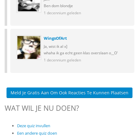
Ben dom blondje
1 decennium geleden
WingsOfArt
Ja, wist ik al x]
whaha ik ga echt geen klas overslaan o__O'
1 decennium geleden
Meld Je Gratis Aan Om Ook Reacties Te Kunnen Plaatsen
WAT WIL JE NU DOEN?
Deze quiz invullen
Een andere quiz doen