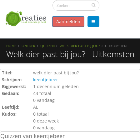
Aanmelden
HOME
ONTDEK
QUIZZEN
WELK DIER PAST BIJ JOU?
UITKOMSTEN
Welk dier past bij jou? - Uitkomsten
Titel:
welk dier past bij jou?
Schrijver:
keentjebeer
Bijgewerkt:
1 decennium geleden
Gedaan:
43 totaal
0 vandaag
Leeftijd:
AL
Kudos:
0 totaal
0 deze week
0 vandaag
Quizzen van keentjebeer