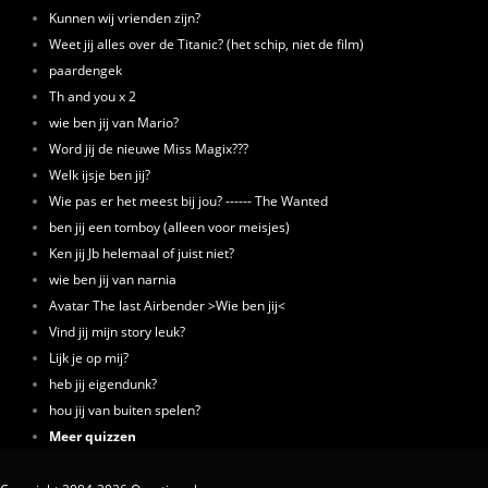
Kunnen wij vrienden zijn?
Weet jij alles over de Titanic? (het schip, niet de film)
paardengek
Th and you x 2
wie ben jij van Mario?
Word jij de nieuwe Miss Magix???
Welk ijsje ben jij?
Wie pas er het meest bij jou? ------ The Wanted
ben jij een tomboy (alleen voor meisjes)
Ken jij Jb helemaal of juist niet?
wie ben jij van narnia
Avatar The last Airbender >Wie ben jij<
Vind jij mijn story leuk?
Lijk je op mij?
heb jij eigendunk?
hou jij van buiten spelen?
Meer quizzen