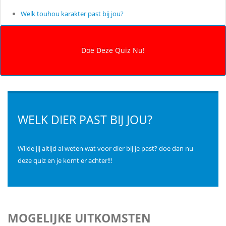
Welk touhou karakter past bij jou?
WELK DIER PAST BIJ JOU?
Wilde jij altijd al weten wat voor dier bij je past? doe dan nu
deze quiz en je komt er achter!!!
MOGELIJKE UITKOMSTEN