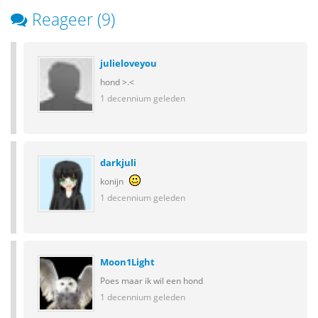
Reageer (9)
julieloveyou
hond >.<
1 decennium geleden
darkjuli
konijn
1 decennium geleden
Moon1Light
Poes maar ik wil een hond
1 decennium geleden