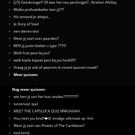
[25] Geluksvogel? Of was het nou pechvogel?.. Ibrahim Afellay
Welke profvoetballer ben jij???
Als iemand je afwijst...
Je Dorp of Stad
een dieren test
Weet jij veel over paarden?
BEN jij justin bieber s type ???!!!!
Welk fruit past bij jou?
welk koele kapsel past bij jou hoofd!!!!
Vraag jij je ook af waarom ik zoveel quizzen maak?
Meer quizzen
Nog meer quizzen:
wie ben jij van het huis anubis??????????
tussenuur quiz
MEET THE CAPSLOCK QUIZ MWUAHAH.
Hou heet jou kind?❤️💩 eindige allemaal op -linn
Weet jij veel van Pirates of The Caribbean?
bad eend