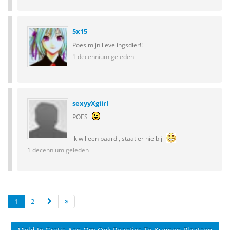
5x15
Poes mijn lievelingsdier!!
1 decennium geleden
sexyyXgiirl
POES
ik wil een paard , staat er nie bij
1 decennium geleden
1
2