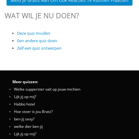
Meld Je Gratis Aan Om Ook Reacties Te Kunnen Plaatsen
WAT WIL JE NU DOEN?
Deze quiz invullen
Een andere quiz doen
Zelf een quiz ontwerpen
Meer quizzen:
Welke supperster valt op jouw michien
Lijk jij op mij?
Habbo hotel
Hoe stoer is jou Bratz?
ben jij sexy?
welke dier ben jij
Lijk jij op mij?