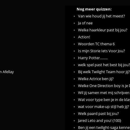
Nog meer quizzen:
Van wie houd jij het meest?
Ja of nee
Welke haarkleur past bij jou?
Action!
Woorden TC thema 6
Is mijn Storie Iets Voor Jou?
Harry Potter.........
welk spel past het best bij jou
m Afellay
Bij welk Twilight Team hoor jij? 
Welke Actrice ben jij?
Welke One Direction boy is j
Wil jij samen met mij schrijve
Wat voor type ben je in de kla
wat voor make-up stijl heb jij?
Welk paard past bij jou?
Jared Leto and you! {100}
Ben jij een twilight-saga kenne