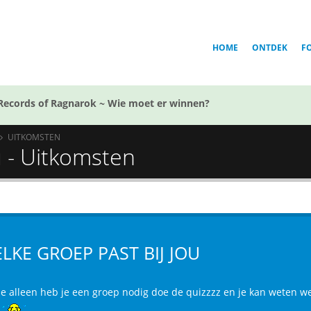
HOME
ONTDEK
F
Records of Ragnarok ~ Wie moet er winnen?
UITKOMSTEN
u - Uitkomsten
LKE GROEP PAST BIJ JOU
e alleen heb je een groep nodig doe de quizzzz en je kan weten welk