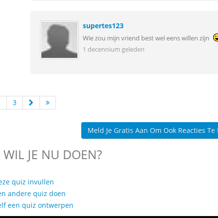
supertes123
Wie zou mijn vriend best wel eens willen zijn
1 decennium geleden
2
3
Meld Je Gratis Aan Om Ook Reacties Te
 WIL JE NU DOEN?
eze quiz invullen
en andere quiz doen
elf een quiz ontwerpen