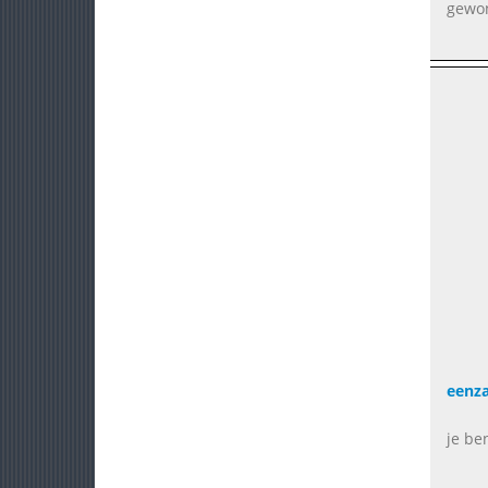
gewon
eenza
je be