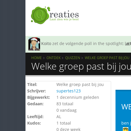
Koito
zet de volgende poll in the spotlight:
HOME
ONTDEK
QUIZZEN
WELKE GROEP PAST BIJ JOU
Welke groep past bij jo
Titel:
Welke groep past bij jou
Schrijver:
supertes123
Bijgewerkt:
1 decennium geleden
Gedaan:
83 totaal
WE
0 vandaag
Leeftijd:
AL
Kudos:
1 totaal
ben j
0 deze week