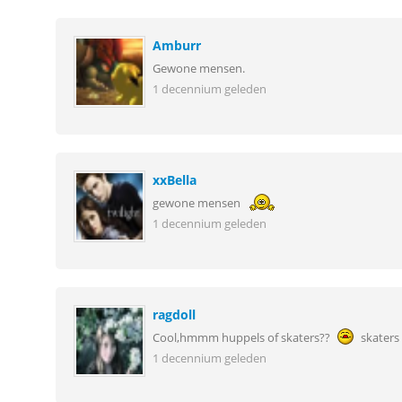
Amburr
Gewone mensen.
1 decennium geleden
xxBella
gewone mensen
1 decennium geleden
ragdoll
Cool,hmmm huppels of skaters??
skaters 
1 decennium geleden