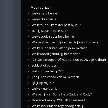
Meer quizzen:
welke hero ben je
welke club ben je
Welk touhou karakter past bij jou?
Ben jij Kakashi obsessed?
welke coole super held ben je
Wie past het best bij jou van de Jonas Brothers
Welke supperster valt op jouw michien
Welk woord gebruik jij het meest?
[25] Geluksvogel? Of was het nou pechvogel?.. Ibrahi
soldaat of burger
wat voor vis ben jij????
Kan jij een vriend van mij worden?
lijk jij op mij????
welke kleur ben je
Wie ben jij van Suite life of Zack and Cody?
Hoe goed ken jij SYGLIBT! <3 season 1
Welke kleur uit de regenboog ben jij?