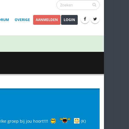
ORUM
OVERIGE
AANMELDEN
LOGIN
e groep bij jou hoort!!!!
(K)