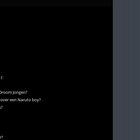
?
(:
e Droom Jongen?
n over een Naruto boy?
s?
r?