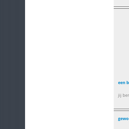
een b
jij b
gewon